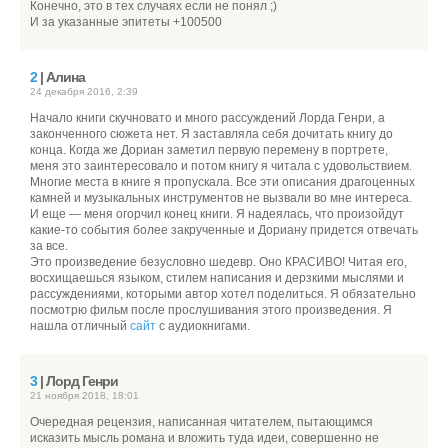
Конечно, это в тех случаях если не понял ;)
И за указанные эпитеты +100500
2
| Алина
24 декабря 2016, 2:39
Начало книги скучновато и много рассуждений Лорда Генри, а
законченного сюжета нет. Я заставляла себя дочитать книгу до
конца. Когда же Дориан заметил первую перемену в портрете,
меня это заинтересовало и потом книгу я читала с удовольствием.
Многие места в книге я пропускала. Все эти описания драгоценных
камней и музыкальных инструментов не вызвали во мне интереса.
И еще — меня огорчил конец книги. Я надеялась, что произойдут
какие-то события более закрученные и Дориану придется отвечать
за все.
Это произведение безусловно шедевр. Оно КРАСИВО! Читая его,
восхищаешься языком, стилем написания и дерзкими мыслями и
рассуждениями, которыми автор хотел поделиться. Я обязательно
посмотрю фильм после прослушивания этого произведения. Я
нашла отличный
сайт
с аудиокнигами.
3
| Лорд Генри
21 ноября 2018, 18:01
Очередная рецензия, написанная читателем, пытающимся
исказить мысль романа и вложить туда идеи, совершенно не