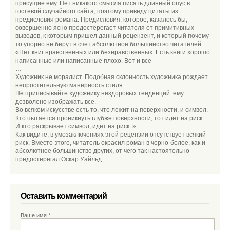
присущие ему. Нет никакого смысла писать длинный опус в
гостевой случайного сайта, поэтому приведу цитаты из
предисловия романа. Предисловия, которое, казалось бы,
совершенно ясно предостерегает читателя от примитивных
выводов, к которым пришел данный рецензент, и который почему-
то упорно не берут в счет абсолютное большинство читателей.
«Нет книг нравственных или безнравственных. Есть книги хорошо
написанные или написанные плохо. Вот и все
…
Художник не моралист. Подобная склонность художника рождает
непростительную манерность стиля.
Не приписывайте художнику нездоровых тенденций: ему
дозволено изображать все.
Во всяком искусстве есть то, что лежит на поверхности, и символ.
Кто пытается проникнуть глубже поверхности, тот идет на риск.
И кто раскрывает символ, идет на риск. »
Как видите, в умозаключениях этой рецензии отсутствует всякий
риск. Вместо этого, читатель окрасил роман в черно-белое, как и
абсолютное большинство других, от чего так настоятельно
предостерегал Оскар Уайльд.
Оставить комментарий
Ваше имя
*