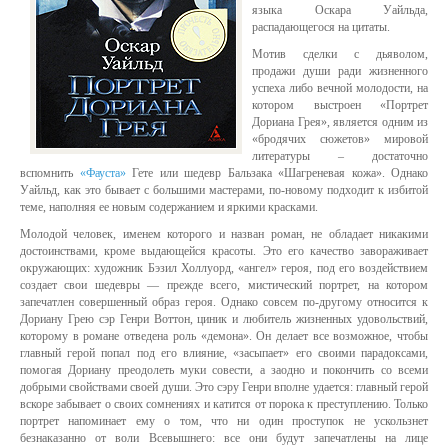
языка Оскара Уайльда,
распадающегося на цитаты.
Мотив сделки с дьяволом,
продажи души ради жизненного
успеха либо вечной молодости, на
котором выстроен «Портрет
Дориана Грея», является одним из
«бродячих сюжетов» мировой
литературы – достаточно
вспомнить
«Фауста»
Гете или шедевр Бальзака «Шагреневая кожа». Однако
Уайльд, как это бывает с большими мастерами, по-новому подходит к избитой
теме, наполняя ее новым содержанием и яркими красками.
Молодой человек, именем которого и назван роман, не обладает никакими
достоинствами, кроме выдающейся красоты. Это его качество завораживает
окружающих: художник Бэзил Холлуорд, «ангел» героя, под его воздействием
создает свои шедевры — прежде всего, мистический портрет, на котором
запечатлен совершенный образ героя. Однако совсем по-другому относится к
Дориану Грею сэр Генри Воттон, циник и любитель жизненных удовольствий,
которому в романе отведена роль «демона». Он делает все возможное, чтобы
главный герой попал под его влияние, «засыпает» его своими парадоксами,
помогая Дориану преодолеть муки совести, а заодно и покончить со всеми
добрыми свойствами своей души. Это сэру Генри вполне удается: главный герой
вскоре забывает о своих сомнениях и катится от порока к преступлению. Только
портрет напоминает ему о том, что ни один проступок не ускользнет
безнаказанно от воли Всевышнего: все они будут запечатлены на лице