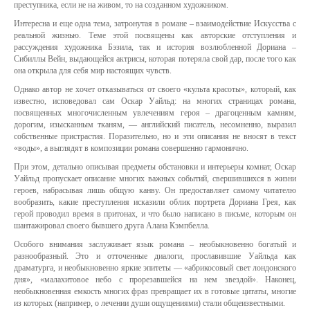
преступника, если не на живом, то на созданном художником.
Интересна и еще одна тема, затронутая в романе – взаимодействие Искусства с
реальной жизнью. Теме этой посвящены как авторские отступления и
рассуждения художника Бэзила, так и история возлюбленной Дориана –
Сибиллы Вейн, выдающейся актрисы, которая потеряла свой дар, после того как
она открыла для себя мир настоящих чувств.
Однако автор не хочет отказываться от своего «культа красоты», который, как
известно, исповедовал сам Оскар Уайльд: на многих страницах романа,
посвященных многочисленным увлечениям героя – драгоценным камням,
дорогим, изысканным тканям, — английский писатель, несомненно, выразил
собственные пристрастия. Поразительно, но и эти описания не вносят в текст
«воды», а выглядят в композиции романа совершенно гармонично.
При этом, детально описывая предметы обстановки и интерьеры комнат, Оскар
Уайльд пропускает описание многих важных событий, свершившихся в жизни
героев, набрасывая лишь общую канву. Он предоставляет самому читателю
вообразить, какие преступления исказили облик портрета Дориана Грея, как
герой проводил время в притонах, и что было написано в письме, которым он
шантажировал своего бывшего друга Алана Кэмпбелла.
Особого внимания заслуживает язык романа – необыкновенно богатый и
разнообразный. Это и отточенные диалоги, прославившие Уайльда как
драматурга, и необыкновенно яркие эпитеты — «абрикосовый свет лондонского
дня», «малахитовое небо с прорезавшейся на нем звездой». Наконец,
необыкновенная емкость многих фраз превращает их в готовые цитаты, многие
из которых (например, о лечении души ощущениями) стали общеизвестными.