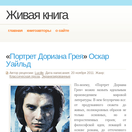
Живая книга
главная
книгоавторы
о сайте
«
Портрет Дориана Грея
»
Оскар
Уайльд
Автор рецензии:
Lucille
. Дата написания: 20 ноября 2011. Жанр:
Классическая проза
,
Экранизированные
По-моему, «Портрет Дориана
Грея» можно назвать идеальным
произведением мировой
литературы. В нем безупречно все:
от продуманного сюжета до
живых, полнокровных образов не
только основных, но и
второстепенных героев; от
философской идеи, лежащей в
основе романа, до отточенного