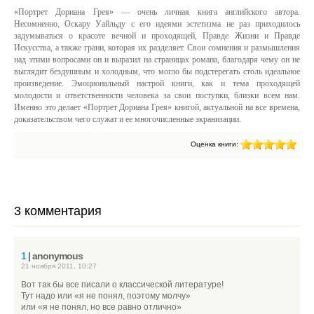
«Портрет Дориана Грея» — очень личная книга английского автора.
Несомненно, Оскару Уайльду с его идеями эстетизма не раз приходилось
задумываться о красоте вечной и проходящей, Правде Жизни и Правде
Искусства, а также грани, которая их разделяет. Свои сомнения и размышления
над этими вопросами он и выразил на страницах романа, благодаря чему он не
выглядит бездушным и холодным, что могло бы подстерегать столь идеальное
произведение. Эмоциональный настрой книги, как и тема проходящей
молодости и ответственности человека за свои поступки, близки всем нам.
Именно это делает «Портрет Дориана Грея» книгой, актуальной на все времена,
доказательством чего служат и ее многочисленные экранизации.
Оценка книги:
3 комментария
1
| anonymous
21 ноября 2011, 10:27
Вот так бы все писали о классической литературе!
Тут надо или «я не понял, поэтому молчу»
или «я не понял, но все равно отлично»