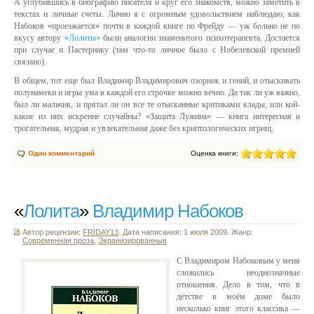
А углубившись в биографию писателя и круг его знакомств, можно заметить в
текстах и личные счеты. Лично я с огромным удовольствием наблюдаю, как
Набоков «проезжается» почти в каждой книге по Фрейду — уж больно не по
вкусу автору
«Лолиты»
были аналогии знаменитого психотерапевта. Достается
при случае и Пастернаку (там что-то личное было с Нобелевской премией
связано).
В общем, тот еще был Владимир Владимирович озорник и гений, и отыскивать
полунамеки и игры ума в каждой его строчке можно вечно. Да так ли уж важно,
был ли мальчик, и прятал ли он все те отысканные критиками клады, или кой-
какие из них искренне случайны? «Защита Лужина» — книга интересная и
трогательная, мудрая и увлекательная даже без криптологических игрищ.
Один комментарий
Оценка книги:
«
Лолита
»
Владимир Набоков
Автор рецензии:
FRIDAY13
. Дата написания: 1 июля 2009. Жанр:
Современная проза
,
Экранизированные
С Владимиром Набоковым у меня
сложились неоднозначные
отношения. Дело в том, что в
детстве в моём доме было
несколько книг этого классика —