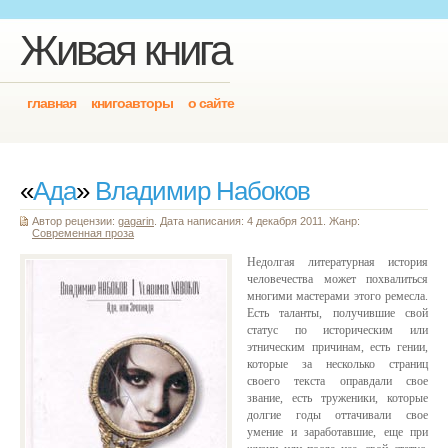
Живая книга
главная
книгоавторы
о сайте
«
Ада
»
Владимир Набоков
Автор рецензии:
gagarin
. Дата написания: 4 декабря 2011. Жанр:
Современная проза
Недолгая литературная история
человечества может похвалиться
многими мастерами этого ремесла.
Есть таланты, получившие свой
статус по историческим или
этническим причинам, есть гении,
которые за несколько страниц
своего текста оправдали свое
звание, есть труженики, которые
долгие годы оттачивали свое
умение и заработавшие, еще при