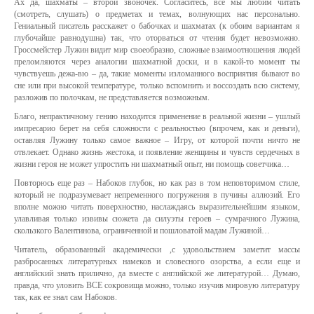
Ах да, шахматы – второй звоночек. Согласитесь, все мы любим читать
(смотреть, слушать) о предметах и темах, волнующих нас персонально.
Гениальный писатель расскажет о бабочках и шахматах (к обоим вариантам я
глубочайше равнодушна) так, что оторваться от чтения будет невозможно.
Гроссмейстер Лужин видит мир своеобразно, сложные взаимоотношения людей
преломляются через аналогии шахматной доски, и в какой-то момент ты
чувствуешь дежа-вю – да, такие моменты изломанного восприятия бывают во
сне или при высокой температуре, только вспомнить и воссоздать всю систему,
разложив по полочкам, не представляется возможным.
Благо, непрактичному гению находится применение в реальной жизни – ушлый
импресарио берет на себя сложности с реальностью (впрочем, как и деньги),
оставляя Лужину только самое важное – Игру, от которой почти ничто не
отвлекает. Однако жизнь жестока, и появление женщины и чувств сердечных в
жизни героя не может упростить ни шахматный опыт, ни помощь советчика…
Повторюсь еще раз – Набоков глубок, но как раз в том неповторимом стиле,
который не подразумевает непременного погружения в пучины аллюзий. Его
вполне можно читать поверхностно, наслаждаясь выразительнейшим языком,
улавливая только извивы сюжета да силуэты героев – сумрачного Лужина,
скользкого Валентинова, ограниченной и пошловатой мадам Лужиной…
Читатель, образованный академически ,с удовольствием заметит массы
разбросанных литературных намеков и словесного озорства, а если еще и
английский знать прилично, да вместе с английской же литературой… Думаю,
правда, что уловить ВСЕ сокровища можно, только изучив мировую литературу
так, как ее знал сам Набоков.