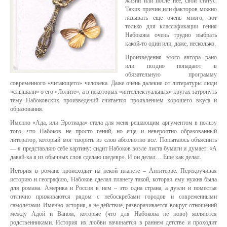
жизни или после нее, свой статус.
Таких причин или факторов можно
называть еще очень много, вот
только для классификации гения
Набокова очень трудно выбрать
какой-то один или, даже, несколько.
Произведения этого автора рано
или поздно попадают в
обязательную программу
современного «читающего» человека. Даже очень далекие от литературы люди
«слышали» о его «Лолите», а в некоторых «интеллектуальных» кругах затронуть
тему Набоковских произведений считается проявлением хорошего вкуса и
образования.
Именно «Ада, или Эротиада» стала для меня решающим аргументом в пользу
того, что Набоков не просто гений, но еще и невероятно образованный
литератор, который мог творить из слов абсолютно все. Попытаюсь объяснить
— я представляю себе картину: сидит Набоков возле листа бумаги и думает: «А
давай-ка я из обычных слов сделаю шедевр». И он делал… Еще как делал.
История в романе происходит на некой планете – Антитерре. Перекручивая
историю и географию, Набоков сделал планету такой, которая ему нужна была
для романа. Америка и Россия в нем – это одна страна, а дуэли и поместья
отлично приживаются рядом с небоскребами городов и современными
самолетами. Именно история, а не действие, разворачивается вокруг отношений
между Адой и Ваном, которые (что для Набокова не ново) являются
родственниками. История их любви начинается в раннем детстве и проходит