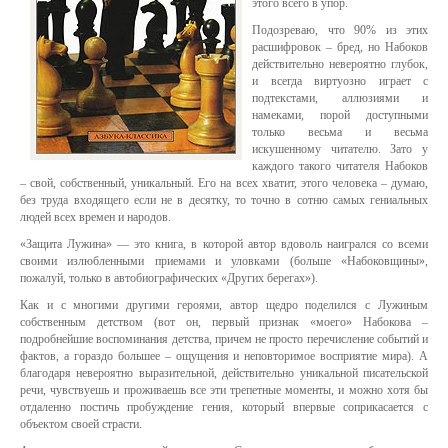
этого всего в упор.
Подозреваю, что 90% из этих
расшифровок – бред, но Набоков
действительно невероятно глубок,
и всегда виртуозно играет с
подтекстами, аллюзиями и
намеками, порой доступными
только весьма и весьма
искушенному читателю. Зато у
каждого такого читателя Набоков
– свой, собственный, уникальный. Его на всех хватит, этого человека – думаю,
без труда входящего если не в десятку, то точно в сотню самых гениальных
людей всех времен и народов.
«Защита Лужина» — это книга, в которой автор вдоволь наигрался со всеми
своими излюбленными приемами и уловками (больше «Набоковщины»,
пожалуй, только в автобиографических «Других берегах»).
Как и с многими другими героями, автор щедро поделился с Лужиным
собственным детством (вот он, первый признак «моего» Набокова –
подробнейшие воспоминания детства, причем не просто перечисление событий и
фактов, а гораздо большее – ощущения и неповторимое восприятие мира). А
благодаря невероятно выразительной, действительно уникальной писательской
речи, чувствуешь и проживаешь все эти трепетные моменты, и можно хотя бы
отдаленно постичь пробуждение гения, который впервые соприкасается с
объектом своей страсти.