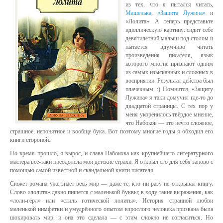
из тех, что я пытался читать,
Машенька
,
«Защита Лужина»
и
«Лолита». А теперь представьте
идиллическую картину: сидит себе
девятилетний малыш под столом и
пытается вдумчиво читать
произведения писателя, язык
которого многие признают одним
из самых изысканных и сложных в
восприятии. Результат действа был
плачевным. :) Помнится, «Защиту
Лужина» я таки домучил где-то до
двадцатой страницы. С тех пор у
меня укоренилось твёрдое мнение,
что Набоков — это нечто сложное,
страшное, непонятное и вообще бука. Вот поэтому многие годы я обходил его
книги стороной.
Но время прошло, я вырос, и слава Набокова как крупнейшего литературного
мастера всё-таки преодолела мои детские страхи. Я открыл его для себя заново с
помощью самой известной и скандальной книги писателя.
Сюжет романа уже знает весь мир — даже те, кто ни разу не открывал книгу.
Слово «лолита» давно пишется с маленькой буквы; в ходу такие выражения, как
«лоли-гёрл» или «стиль готической лолиты». История странной любви
маленькой нимфетки и умудрённого опытом взрослого человека призвана была
шокировать мир, и она это сделала — с этим сложно не согласиться. Но