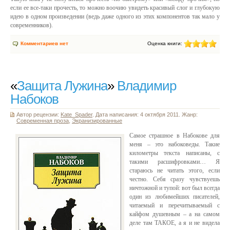
если ее все-таки прочесть, то можно воочию увидеть красивый слог и глубокую
идею в одном произведении (ведь даже одного из этих компонентов так мало у
современников).
Комментариев нет
Оценка книги:
«
Защита Лужина
»
Владимир
Набоков
Автор рецензии:
Kate_Spader
. Дата написания: 4 октября 2011. Жанр:
Современная проза
,
Экранизированные
Самое страшное в Набокове для
меня – это набоковеды. Такие
километры текста написаны, с
такими расшифровками… Я
стараюсь не читать этого, если
честно. Себя сразу чувствуешь
ничтожной и тупой: вот был всегда
один из любимейших писателей,
читаемый и перечитываемый с
кайфом душевным – а на самом
деле там ТАКОЕ, а я и не видела