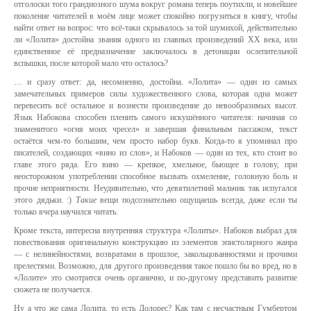
отголоски того грандиозного шума вокруг романа теперь поутихли, и новейшее
поколение читателей в моём лице может спокойно погрузиться в книгу, чтобы
найти ответ на вопрос: что всё-таки скрывалось за той шумихой, действительно
ли «Лолита» достойна звания одного из главных произведений ХХ века, или
единственное её предназначение заключалось в детонации ослепительной
вспышки, после которой мало что осталось?
… и сразу ответ: да, несомненно, достойна. «Лолита» — один из самых
замечательных примеров силы художественного слова, которая одна может
перевесить всё остальное и вознести произведение до невообразимых высот.
Язык Набокова способен пленить самого искушённого читателя: начиная со
знаменитого «огня моих чресел» и завершая финальным пассажом, текст
остаётся чем-то большим, чем просто набор букв. Когда-то я упоминал про
писателей, создающих «вино из слов», и Набоков — один из тех, кто стоит во
главе этого ряда. Его вино — крепкое, хмельное, бьющее в голову, при
неосторожном употреблении способное вызвать охмеление, головную боль и
прочие неприятности. Неудивительно, что девятилетний мальчик так испугался
этого дядьки. :)
Такие
вещи подсознательно ощущаешь всегда, даже если ты
только вчера научился читать.
Кроме текста, интересна внутренняя структура «Лолиты». Набоков выбрал для
повествования оригинальную конструкцию из элементов эпистолярного жанра
— с нелинейностями, возвратами в прошлое, закольцованностями и прочими
прелестями. Возможно, для другого произведения такое пошло бы во вред, но в
«Лолите» это смотрится очень органично, и по-другому представить развитие
сюжета не получается.
Ну а что же сама Лолита, то есть Долорес? Как там с несчастным Гумбертом