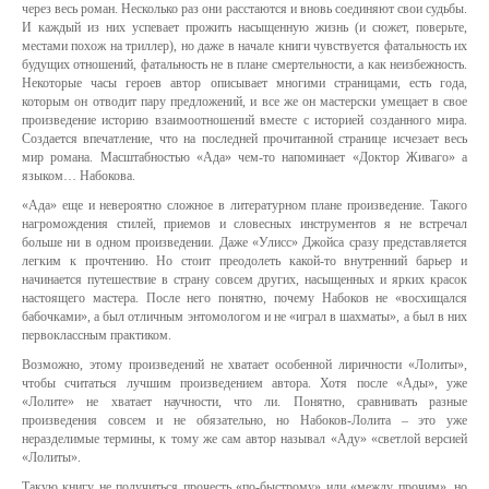
через весь роман. Несколько раз они расстаются и вновь соединяют свои судьбы.
И каждый из них успевает прожить насыщенную жизнь (и сюжет, поверьте,
местами похож на триллер), но даже в начале книги чувствуется фатальность их
будущих отношений, фатальность не в плане смертельности, а как неизбежность.
Некоторые часы героев автор описывает многими страницами, есть года,
которым он отводит пару предложений, и все же он мастерски умещает в свое
произведение историю взаимоотношений вместе с историей созданного мира.
Создается впечатление, что на последней прочитанной странице исчезает весь
мир романа. Масштабностью «Ада» чем-то напоминает «Доктор Живаго» а
языком… Набокова.
«Ада» еще и невероятно сложное в литературном плане произведение. Такого
нагромождения стилей, приемов и словесных инструментов я не встречал
больше ни в одном произведении. Даже «Улисс» Джойса сразу представляется
легким к прочтению. Но стоит преодолеть какой-то внутренний барьер и
начинается путешествие в страну совсем других, насыщенных и ярких красок
настоящего мастера. После него понятно, почему Набоков не «восхищался
бабочками», а был отличным энтомологом и не «играл в шахматы», а был в них
первоклассным практиком.
Возможно, этому произведений не хватает особенной лиричности «Лолиты»,
чтобы считаться лучшим произведением автора. Хотя после «Ады», уже
«Лолите» не хватает научности, что ли. Понятно, сравнивать разные
произведения совсем и не обязательно, но Набоков-Лолита – это уже
неразделимые термины, к тому же сам автор называл «Аду» «светлой версией
«Лолиты».
Такую книгу не получиться прочесть «по-быстрому» или «между прочим», но