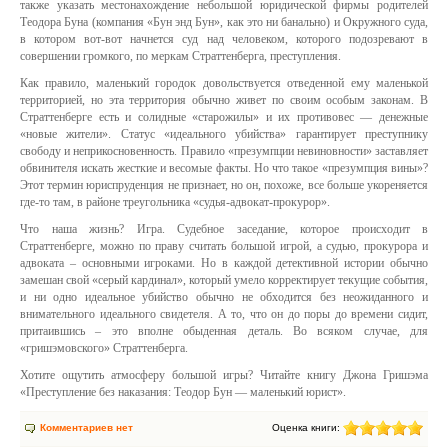
также указать местонахождение небольшой юридической фирмы родителей
Теодора Буна (компания «Бун энд Бун», как это ни банально) и Окружного суда,
в котором вот-вот начнется суд над человеком, которого подозревают в
совершении громкого, по меркам Страттенберга, преступления.
Как правило, маленький городок довольствуется отведенной ему маленькой
территорией, но эта территория обычно живет по своим особым законам. В
Страттенберге есть и солидные «старожилы» и их противовес — денежные
«новые жители». Статус «идеального убийства» гарантирует преступнику
свободу и неприкосновенность. Правило «презумпции невиновности» заставляет
обвинителя искать жесткие и весомые факты. Но что такое «презумпция вины»?
Этот термин юриспруденция не признает, но он, похоже, все больше укореняется
где-то там, в районе треугольника «судья-адвокат-прокурор».
Что наша жизнь? Игра. Судебное заседание, которое происходит в
Страттенберге, можно по праву считать большой игрой, а судью, прокурора и
адвоката – основными игроками. Но в каждой детективной истории обычно
замешан свой «серый кардинал», который умело корректирует текущие события,
и ни одно идеальное убийство обычно не обходится без неожиданного и
внимательного идеального свидетеля. А то, что он до поры до времени сидит,
притаившись – это вполне обыденная деталь. Во всяком случае, для
«гришэмовского» Страттенберга.
Хотите ощутить атмосферу большой игры? Читайте книгу Джона Гришэма
«Преступление без наказания: Теодор Бун — маленький юрист».
Комментариев нет
Оценка книги: