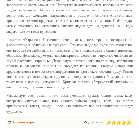
человеческий разум может все. Что тут же демонстрируется, правда, на примере
злодея, который мог бы достичь значительных высот, если бы не отрицательная
полярность его замыслов. Затрагивается в романе и тематика Апокалипсиса,
причем этот термин предстает в несколько ином свете и значении. И благодаря
этому значению так страшащая многих людей дата 21 декабря 2012 года
видится уже не такой пугающей.
Читается «Утраченный символ» очень легко, несмотря на исторические,
философские и религиозные экскурсы. Это произведение очень познавательно,
оно пробуждает любопытство и желание узнать больше даже о самых знакомых
областях. Непредсказуемость, неординарность сюжета не отпускает читателя до
самой последней страницы. Даже когда читатель закрывает книгу, перипетии
сюжета и сделанные выводы не выходят из головы. Обилие новой или
представленной в новом свете информации не дает покоя, бередит душу. Роман
никого не может оставить равнодушным – кому-то он нравится безусловно, кто-
то от него в полном недоумении. Критики оценили «Утраченный символ» не
очень высоко, а церковь и вовсе осудила.
Рекомендую этот роман читать всем умеющим думать людям, всем, кому
интересно узнавать новое или хорошо забытое старое, всем, кто любит
приключения, тайны, загадки, всем, кто понимает, что без прошлого не будет
будущего.
2 комментария
Оценка книги: