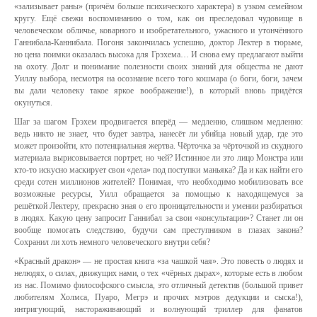
«зализывает раны» (причём больше психического характера) в узком семейном
кругу. Ещё свежи воспоминанию о том, как он преследовал чудовище в
человеческом обличье, коварного и изобретательного, ужасного и утончённого
Ганнибала-Каннибала. Погоня закончилась успешно, доктор Лектер в тюрьме,
но цена поимки оказалась высока для Грэхема… И снова ему предлагают выйти
на охоту. Долг и понимание полезности своих знаний для общества не дают
Уиллу выбора, несмотря на осознание всего того кошмара (о боги, боги, зачем
вы дали человеку такое яркое воображение!), в который вновь придётся
окунуться.
Шаг за шагом Грэхем продвигается вперёд — медленно, слишком медленно:
ведь никто не знает, что будет завтра, нанесёт ли убийца новый удар, где это
может произойти, кто потенциальная жертва. Чёрточка за чёрточкой из скудного
материала вырисовывается портрет, но чей? Истинное ли это лицо Монстра или
кто-то искусно маскирует свои «дела» под поступки маньяка? Да и как найти его
среди сотен миллионов жителей? Понимая, что необходимо мобилизовать все
возможные ресурсы, Уилл обращается за помощью к находящемуся за
решёткой Лектеру, прекрасно зная о его проницательности и умении разбираться
в людях. Какую цену запросит Ганнибал за свои «консультации»? Станет ли он
вообще помогать следствию, будучи сам преступником в глазах закона?
Сохранил ли хоть немного человеческого внутри себя?
«Красный дракон» — не простая книга «за чашкой чая». Это повесть о людях и
нелюдях, о силах, движущих нами, о тех «чёрных дырах», которые есть в любом
из нас. Помимо философского смысла, это отличный детектив (большой привет
любителям Холмса, Пуаро, Мегрэ и прочих мэтров дедукции и сыска!),
интригующий, настораживающий и волнующий триллер для фанатов