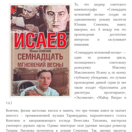
То, что шедевр советского
кинематографа «Семнадцать
мгновений весны» создан по
одноименному роману писателя
Юлиана Семенова, знают,
наверное, все. А между тем это
произведение достаточно
интересно и заслуживает
внимания.
«Семнадцать мгновений весны» —
один из романов цикла,
посвященного советскому
разведчику Максиму
Максимовичу Исаеву и, по моему
глубокому убеждению, это лучшее
произведение данной серии (в нее
также входят «Бриллианты для
диктатуры пролетариата»,
«Экспансия», «Майор Вихрь» и
т.д.)
Конечно, фильм настолько въелся в память, что при чтении книги не хватает
многого – проникновенной музыки Таривердиева, выразительного голоса
Копеляна и завораживающего взгляда Вячеслава Тихонова, мастерски
умеющего держать паузы. Однако некоторые свои удачные находки режиссер
Татьяна Лиознова почерпнула в романе Семенова. Так, именно писатель