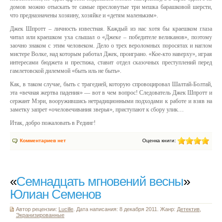
домов можно отыскать те самые пресловутые три мешка барашковой шерсти,
что предназначены хозяину, хозяйке и «детям маленьким».
Джек Шпротт – личность известная. Каждый из нас хотя бы краешком глаза
читал или краешком уха слышал о «Джеке – победителе великанов», поэтому
заочно знаком с этим человеком. Дело о трех вероломных поросятах и наглом
мистере Волке, над которым работал Джек, проиграно. «Кое-кто наверху», играя
интересами бюджета и престижа, ставит отдел сказочных преступлений перед
гамлетовской дилеммой «быть иль не быть».
Как, в таком случае, быть с трагедией, которую спровоцировал Шалтай-Болтай,
эта «вечная жертва падения» — вот в чем вопрос! Следователь Джек Шпротт и
сержант Мэри, вооружившись нетрадиционными подходами к работе и взяв на
заметку запрет «очеловечивания зверья», приступают к сбору улик…
Итак, добро пожаловать в Рединг!
Комментариев нет
Оценка книги:
«
Семнадцать мгновений весны
»
Юлиан Семенов
Автор рецензии:
Lucille
. Дата написания: 8 декабря 2011. Жанр:
Детектив
,
Экранизированные