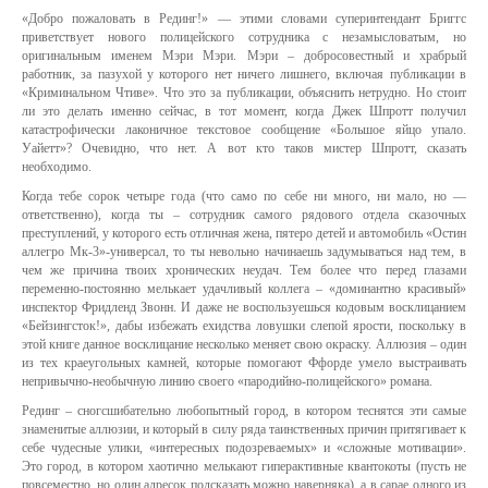
«Добро пожаловать в Рединг!» — этими словами суперинтендант Бриггс
приветствует нового полицейского сотрудника с незамысловатым, но
оригинальным именем Мэри Мэри. Мэри – добросовестный и храбрый
работник, за пазухой у которого нет ничего лишнего, включая публикации в
«Криминальном Чтиве». Что это за публикации, объяснить нетрудно. Но стоит
ли это делать именно сейчас, в тот момент, когда Джек Шпротт получил
катастрофически лаконичное текстовое сообщение «Большое яйцо упало.
Уайетт»? Очевидно, что нет. А вот кто таков мистер Шпротт, сказать
необходимо.
Когда тебе сорок четыре года (что само по себе ни много, ни мало, но —
ответственно), когда ты – сотрудник самого рядового отдела сказочных
преступлений, у которого есть отличная жена, пятеро детей и автомобиль «Остин
аллегро Мк-3»-универсал, то ты невольно начинаешь задумываться над тем, в
чем же причина твоих хронических неудач. Тем более что перед глазами
переменно-постоянно мелькает удачливый коллега – «доминантно красивый»
инспектор Фридленд Звонн. И даже не воспользуешься кодовым восклицанием
«Бейзингсток!», дабы избежать ехидства ловушки слепой ярости, поскольку в
этой книге данное восклицание несколько меняет свою окраску. Аллюзия – один
из тех краеугольных камней, которые помогают Ффорде умело выстраивать
непривычно-необычную линию своего «пародийно-полицейского» романа.
Рединг – сногсшибательно любопытный город, в котором теснятся эти самые
знаменитые аллюзии, и который в силу ряда таинственных причин притягивает к
себе чудесные улики, «интересных подозреваемых» и «сложные мотивации».
Это город, в котором хаотично мелькают гиперактивные квантокоты (пусть не
повсеместно, но один адресок подсказать можно наверняка), а в сарае одного из