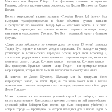
Макконехи или Джулии Робертс. Над фильмами, снятыми по сценарию
Гришэма, работали такие известные режиссеры, как Джоэль Шумахер или Сидни
Поллак.
Почему американский вариант названия «Theodore Boone: kid lawyer» был
вынужден трансформироваться в более объемное русское название
«Преступление без наказания. Теодор Бун — маленький юрист», я не знаю.
Возможно, переводчик счел нужным несколько сократить дистанцию между
названием и содержанием. Уточним: Тео Бун – маленький юрист с большим
будущим.
«Дверь кухни небольшого, но уютного дома, где живет 13-летний парнишка
Теодор Бун, скрипит и хлопает, усердно закрываясь. Тео выходит на улицу,
утопающую в весенне-свежей городской зелени, берет свой велосипед и,
старательно придерживаясь своего привычного утреннего маршрута, мчится по
извилинам старого города. Крупным планом – велосипед. Крупным планом –
Дом правосудия. Крупным планом – лицо Тедди», – вот примерные первые
кадры картины, которая могла бы быть поставлена по сюжету этой книги.
Я, конечно, не Джоэл Шумахер. Шумахер мог бы придумать более
интригующее начало, но зачем? Вряд ли эта книга может быть с полной
серьезностью отнесена к «юридическому триллеру», укоренившемуся благодаря
Джону Гришэму.
Можно ограничиться составлением условной карты Страттенберга, с чего и
начать повествование. Контрастными цветами отметить на ней фешенебельно-
денежный район Вейверли-Крик (место, где было совершено убийство) и
«старый город» — территорию, на которой находятся дом и школа Тедди. А