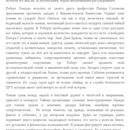
полетом его мысли, за логическими, порой интуитивными рассуждениями.
Роберт Лэнгдон получил от своего друга профессора Питера Соломона
приглашение прочитать лекцию в Вашингтонском Капитолии. Однако этим
планам не суждено было сбыться, так как в игру включился опасный, не
ведающий жалости маньяк, мечтающий (всего-навсего) овладеть главной тайной
масонского ордена. И Роберту необходимо менее чем за одни сутки разгадать
все тайны, которые в огромном количестве попадаются на его пути, освободить
Питера Соломона и спасти мир. Зная Дэна Брауна, можно не сомневаться, что
его герою это, в конце концов, удастся, однако читателей ждет много интересных
открытий и волнительных поворотов сюжета, оставляющих впечатление, что
главному герою на этот раз не выпутаться из передряг. Здесь есть подземные
хранилища, лабиринты, суперсовременные научные лаборатории, известные
архитектурные сооружения, где Роберт сможет проявить свой
исследовательский талант и аналитический склад ума. Загадки следуют одна за
другой, а отгадки порой так близко, только руку протяни. События развиваются
стремительно и динамично, на протяжении всей книги накал страстей не
снижается. По следу героя идет не только убийца, но и служба безопасности
ЦРУ, которая имеет свой интерес во всей этой истории.
Тонкая грань между наукой и мистикой держит в читателей в напряжении,
удивляет и шокирует. Тайные организации, сложные, многоуровневые обряды
для членов ордена и новичков, загадки Библии, новейшие научные
супертехнологии… Не всегда понятно, где правда, основанная на реальных
фактах и событиях, а где авторская выдумка. Браун на страницах книги
поднимает много вопросов, касающихся человека, его места и роли на Земле,
его духовных и физических возможностей. В романе фигурирует наука ноэтика,
являющаяся симбиозом философии, физики и эзотерики. Ее главное кредо –