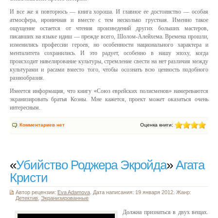
И все же я повторюсь — книга хороша. И главное ее достоинство — особая
атмосфера, ироничная и вместе с тем несколько грустная. Именно такое
ощущение остается от чтения произведений других больших мастеров,
писавших на языке идиш — прежде всего, Шолом-Алейхема. Времена прошли,
изменились профессии героев, но особенности национального характера и
менталитета сохранились. И это радует, особенно в нашу эпоху, когда
происходит нивелирование культуры, стремление свести на нет различия между
культурами и расами вместо того, чтобы осознать всю ценность подобного
разнообразия.
Имеется информация, что книгу «Союз еврейских полисменов» намереваются
экранизировать братья Коэны. Мне кажется, проект может оказаться очень
интересным.
Комментариев нет
Оценка книги:
«
Убийство Роджера Экройда
»
Агата
Кристи
Автор рецензии:
Eva Adamova
. Дата написания: 19 января 2012. Жанр:
Детектив
,
Экранизированные
Должна признаться в двух вещах.