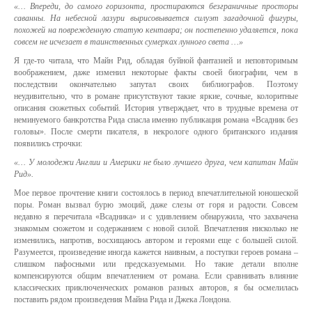
«… Впереди, до самого горизонта, простираются безграничные просторы
саванны. На небесной лазури вырисовывается силуэт загадочной фигуры,
похожей на поврежденную статую кентавра; он постепенно удаляется, пока
совсем не исчезает в таинственных сумерках лунного света …»
Я где-то читала, что Майн Рид, обладая буйной фантазией и неповторимым
воображением, даже изменил некоторые факты своей биографии, чем в
последствии окончательно запутал своих библиографов. Поэтому
неудивительно, что в романе присутствуют такие яркие, сочные, колоритные
описания сюжетных событий. История утверждает, что в трудные времена от
неминуемого банкротства Рида спасла именно публикация романа «Всадник без
головы». После смерти писателя, в некрологе одного британского издания
появились строчки:
«… У молодежи Англии и Америки не было лучшего друга, чем капитан Майн
Рид».
Мое первое прочтение книги состоялось в период впечатлительной юношеской
поры. Роман вызвал бурю эмоций, даже слезы от горя и радости. Совсем
недавно я перечитала «Всадника» и с удивлением обнаружила, что захвачена
знакомым сюжетом и содержанием с новой силой. Впечатления нисколько не
изменились, напротив, восхищаюсь автором и героями еще с большей силой.
Разумеется, произведение иногда кажется наивным, а поступки героев романа –
слишком пафосными или предсказуемыми. Но такие детали вполне
компенсируются общим впечатлением от романа. Если сравнивать влияние
классических приключенческих романов разных авторов, я бы осмелилась
поставить рядом произведения Майна Рида и Джека Лондона.