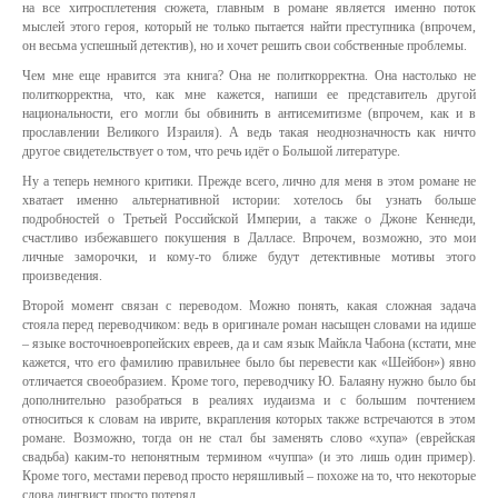
на все хитросплетения сюжета, главным в романе является именно поток
мыслей этого героя, который не только пытается найти преступника (впрочем,
он весьма успешный детектив), но и хочет решить свои собственные проблемы.
Чем мне еще нравится эта книга? Она не политкорректна. Она настолько не
политкорректна, что, как мне кажется, напиши ее представитель другой
национальности, его могли бы обвинить в антисемитизме (впрочем, как и в
прославлении Великого Израиля). А ведь такая неоднозначность как ничто
другое свидетельствует о том, что речь идёт о Большой литературе.
Ну а теперь немного критики. Прежде всего, лично для меня в этом романе не
хватает именно альтернативной истории: хотелось бы узнать больше
подробностей о Третьей Российской Империи, а также о Джоне Кеннеди,
счастливо избежавшего покушения в Далласе. Впрочем, возможно, это мои
личные заморочки, и кому-то ближе будут детективные мотивы этого
произведения.
Второй момент связан с переводом. Можно понять, какая сложная задача
стояла перед переводчиком: ведь в оригинале роман насыщен словами на идише
– языке восточноевропейских евреев, да и сам язык Майкла Чабона (кстати, мне
кажется, что его фамилию правильнее было бы перевести как «Шейбон») явно
отличается своеобразием. Кроме того, переводчику Ю. Балаяну нужно было бы
дополнительно разобраться в реалиях иудаизма и с большим почтением
относиться к словам на иврите, вкрапления которых также встречаются в этом
романе. Возможно, тогда он не стал бы заменять слово «хупа» (еврейская
свадьба) каким-то непонятным термином «чуппа» (и это лишь один пример).
Кроме того, местами перевод просто неряшливый – похоже на то, что некоторые
слова лингвист просто потерял.