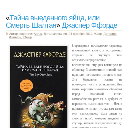
«
Тайна выеденного яйца, или
Смерть Шалтая
»
Джаспер Ффорде
Автор рецензии:
Agrus
. Дата написания: 24 декабря 2011. Жанр:
Детектив
,
Фэнтези
,
Юмор
Перевернув последнюю страницу
прочитанной книги, я осторожно,
стараясь не спугнуть свои
объемно-неординарные
впечатления, еще раз взглянула на
обложку. Знакомство с книгой, как
правило, начинается именно с нее.
Эта банальная истина не
претендует на статус аксиомы. Два
моих хороших знакомых обожают
перед покупкой книги
самозабвенно рыться в дебрях ее
переплета, выискивая там… Нет, я
понятия не имею, что же там такое
они выискивают. Есть люди (я
знаю и таких), которые впадают в
ступор, изучая предварительно до