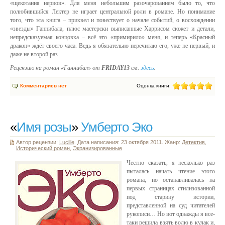
«щекотания нервов». Для меня небольшим разочарованием было то, что
полюбившийся Лектер не играет центральной роли в романе. Но понимание
того, что эта книга – приквел и повествует о начале событий, о восхождении
«звезды» Ганнибала, плюс мастерски выписанные Харрисом сюжет и детали,
непредсказуемая концовка – всё это «примирило» меня, и теперь «Красный
дракон» ждёт своего часа. Ведь я обязательно перечитаю его, уже не первый, и
даже не второй раз.
Рецензию на роман «Ганнибал» от
FRIDAY13
см.
здесь
.
Комментариев нет
Оценка книги:
«
Имя розы
»
Умберто Эко
Автор рецензии:
Lucille
. Дата написания: 23 октября 2011. Жанр:
Детектив
,
Исторический роман
,
Экранизированные
Честно сказать, я несколько раз
пыталась начать чтение этого
романа, но останавливалась на
первых страницах стилизованной
под старину истории,
представленной на суд читателей
рукописи… Но вот однажды я все-
таки решила взять волю в кулак и,