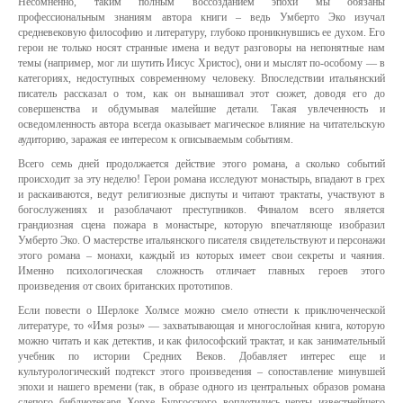
Несомненно, таким полным воссозданием эпохи мы обязаны
профессиональным знаниям автора книги – ведь Умберто Эко изучал
средневековую философию и литературу, глубоко проникнувшись ее духом. Его
герои не только носят странные имена и ведут разговоры на непонятные нам
темы (например, мог ли шутить Иисус Христос), они и мыслят по-особому — в
категориях, недоступных современному человеку. Впоследствии итальянский
писатель рассказал о том, как он вынашивал этот сюжет, доводя его до
совершенства и обдумывая малейшие детали. Такая увлеченность и
осведомленность автора всегда оказывает магическое влияние на читательскую
аудиторию, заражая ее интересом к описываемым событиям.
Всего семь дней продолжается действие этого романа, а сколько событий
происходит за эту неделю! Герои романа исследуют монастырь, впадают в грех
и раскаиваются, ведут религиозные диспуты и читают трактаты, участвуют в
богослужениях и разоблачают преступников. Финалом всего является
грандиозная сцена пожара в монастыре, которую впечатляюще изобразил
Умберто Эко. О мастерстве итальянского писателя свидетельствуют и персонажи
этого романа – монахи, каждый из которых имеет свои секреты и чаяния.
Именно психологическая сложность отличает главных героев этого
произведения от своих британских прототипов.
Если повести о Шерлоке Холмсе можно смело отнести к приключенческой
литературе, то «Имя розы» — захватывающая и многослойная книга, которую
можно читать и как детектив, и как философский трактат, и как занимательный
учебник по истории Средних Веков. Добавляет интерес еще и
культурологический подтекст этого произведения – сопоставление минувшей
эпохи и нашего времени (так, в образе одного из центральных образов романа
слепого библиотекаря Хорхе Бургосского воплотились черты известнейшего