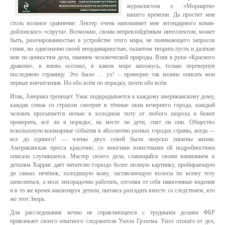
журналистом о «Мориарти»
нашего времени. Да простят мне
столь вольное сравнение: Лектер очень напоминает мне легендарного конан-
дойловского «спрута». Возможно, своим непревзойдённым интеллектом, может
быть, разочарованностью в устройстве этого мира, не понимающего запросов
гения, но однозначно своей неординарностью, талантом творить пусть и далёкие
мне по ценностям дела, знанием человеческой природы. Взяв в руки «Красного
дракона», я вновь осознал, в каком мире нахожусь, только перевернув
последнюю страницу. Это было … ух! – примерно так можно описать мои
первые впечатления. Но обо всём по порядку, почти обо всём.
Итак, Америка трепещет. Ужас подкрадывается к каждому американскому дому,
каждая семья со страхом смотрит в тёмные окна вечернего города, каждый
человек просыпается ночью в холодном поту от любого шороха и бежит
проверить, всё ли в порядке, на месте ли дети, спят ли они. Общество
всколыхнули кошмарные события в абсолютно разных городах страны, когда —
все до единого! — члены двух семей были зверски лишены жизни.
Американская пресса красочно, со многими известными ей подробностями
описала случившееся. Мастер своего дела, славящийся своим вниманием к
деталям Харрис даёт читателю гораздо более полную картинку, пробирающую
до самых печёнок, холодящую кожу, заставляющую волосы по всему телу
шевелиться, а мозг лихорадочно работать, отгоняя от себя навязчивые видения
и в то же время анализируя детали, пытаясь разгадать вместе со следствием, кто
же этот Зверь.
Для расследования вечно не справляющееся с трудными делами ФБР
привлекает своего опытного следователя Уилла Грэхема. Уилл отошёл от дел,