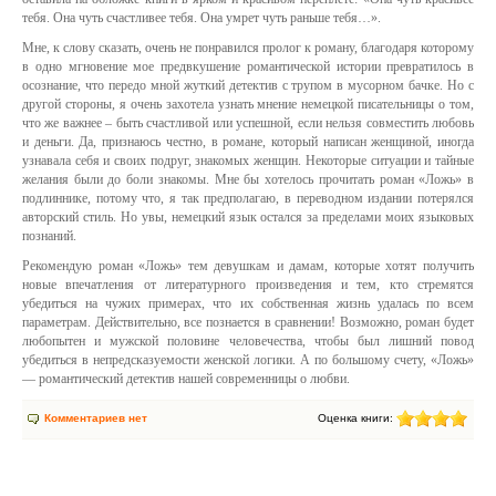
тебя. Она чуть счастливее тебя. Она умрет чуть раньше тебя…».
Мне, к слову сказать, очень не понравился пролог к роману, благодаря которому
в одно мгновение мое предвкушение романтической истории превратилось в
осознание, что передо мной жуткий детектив с трупом в мусорном бачке. Но с
другой стороны, я очень захотела узнать мнение немецкой писательницы о том,
что же важнее – быть счастливой или успешной, если нельзя совместить любовь
и деньги. Да, признаюсь честно, в романе, который написан женщиной, иногда
узнавала себя и своих подруг, знакомых женщин. Некоторые ситуации и тайные
желания были до боли знакомы. Мне бы хотелось прочитать роман «Ложь» в
подлиннике, потому что, я так предполагаю, в переводном издании потерялся
авторский стиль. Но увы, немецкий язык остался за пределами моих языковых
познаний.
Рекомендую роман «Ложь» тем девушкам и дамам, которые хотят получить
новые впечатления от литературного произведения и тем, кто стремятся
убедиться на чужих примерах, что их собственная жизнь удалась по всем
параметрам. Действительно, все познается в сравнении! Возможно, роман будет
любопытен и мужской половине человечества, чтобы был лишний повод
убедиться в непредсказуемости женской логики. А по большому счету, «Ложь»
— романтический детектив нашей современницы о любви.
Комментариев нет
Оценка книги: