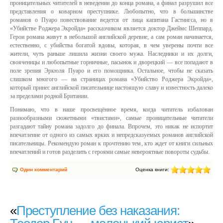
проницательных читателей в неведении до конца романа, а финал разрушил все
представления о коварном преступнике. Любопытно, что в большинстве
романов о Пуаро повествование ведется от лица капитана Гастингса, но в
«Убийстве Роджера Экройда» рассказчиком является доктор Джеймс Шеппард.
Герои романа живут в небольшой английской деревне, а сам роман начинается,
естественно, с убийства богатой вдовы, которая, в чем уверены почти все
жители, чуть раньше лишила жизни своего мужа. Наследники и их долги,
свояченицы и любопытные горничные, пасынок и дворецкий — все попадают в
поле зрения Эркюля Пуаро и его помощника. Остальное, чтобы не сказать
слишком многого — на страницах романа «Убийство Роджера Экройда»,
который принес английской писательнице настоящую славу и известность далеко
за пределами родной Британии.
Понимаю, что в наше просвещённое время, когда читатель избалован
разнообразными сюжетными «твистами», самые проницательные читатели
разгадают тайну романа задолго до финала. Впрочем, это никак не испортит
впечатление от одного из самых ярких и непредсказуемых романов английской
писательницы. Рекомендую роман к прочтению тем, кто ждет от книги сильных
впечатлений и готов разделить с героями самые невероятные повороты судьбы.
Один комментарий
Оценка книги:
«
Преступление без наказания: