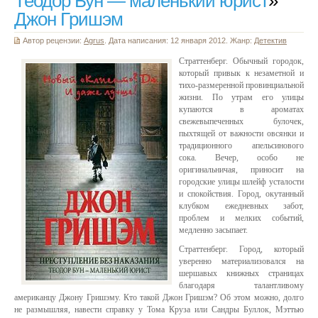
Теодор Бун — маленький юрист
»
Джон Гришэм
Автор рецензии:
Agrus
. Дата написания: 12 января 2012. Жанр:
Детектив
Страттенберг. Обычный городок,
который привык к незаметной и
тихо-размеренной провинциальной
жизни. По утрам его улицы
купаются в ароматах
свежевыпеченных булочек,
пыхтящей от важности овсянки и
традиционного апельсинового
сока. Вечер, особо не
оригинальничая, приносит на
городские улицы шлейф усталости
и спокойствия. Город, окутанный
клубком ежедневных забот,
проблем и мелких событий,
медленно засыпает.
Страттенберг. Город, который
уверенно материализовался на
шершавых книжных страницах
благодаря талантливому
американцу Джону Гришэму. Кто такой Джон Гришэм? Об этом можно, долго
не размышляя, навести справку у Тома Круза или Сандры Буллок, Мэттью