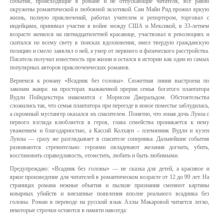
события, происходящие в романе и не отпускающие читателя, все равно
окружены романтической и любовной экзотикой. Сам Майн Рид прожил яркую
жизнь, полную приключений, работал учителем и репортером, торговал с
индейцами, принимал участие в войне между США и Мексикой, в 33-летнем
возрасте женился на пятнадцатилетней красавице, участвовал в революциях и
скитался по всему свету в поисках вдохновения, имел твердую гражданскую
позицию и смело заявлял о ней, а умер от нервного и физического расстройства.
Писатель получил известность при жизни и остался в истории как один из самых
популярных авторов приключенческих романов.
Вернемся к роману «Всадник без головы». Сюжетная линия выстроена по
законам жанра: на просторах выжженной прерии семья богатого плантатора
Вудли Пойндекстера знакомится с Морисом Джеральдом. Обстоятельства
сложились так, что семья плантатора при переезде в новое поместье заблудилась,
а скромный мустангер оказался их спасителем. Понятно, что юная дочь Луиза с
первого взгляда влюбляется в героя, глава семейства проникается к нему
уважением и благодарностью, а Кассий Колхаун – племянник Вудли и кузен
Луизы — сразу же разглядывает в спасителе соперника. Дальнейшие события
развиваются стремительно: героями овладевают желания догнать, убить,
восстановить справедливость, отомстить, любить и быть любимыми.
Предупреждаю: «Всадник без головы» — не сказка для детей, а красивое и
яркое произведение для читателей в романтическом возрасте от 12 до 99 лет. На
страницах романа нежные объятия и пылкие признания сменяют картины
коварных убийств и внезапные появления вполне реального всадника без
головы. Роман в переводе на русский язык Аллы Макаровой читается легко,
некоторые строчки остаются в памяти навсегда: