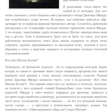
дыр книжное оглавление.
Я разыскиваю «свои книги» без
особой на то методики. Для того
чтобы отвоевать у своего бюджета книгу британского автора Джаспера Ффорде,
мне потребовалась сущая мелочь. Во-первых, мое внимание привлекла «фф-
ырчащая» не по правилам фамилия британского автора. Согласитесь, фамильная
конструкция а-ля «Смирнофф» выглядит немного привычней, нежели Ффорде.
А во-вторых, таинственная судьба великолепного Шалтая заинтересовала меня
еще в детстве. Пока я размышляла, брать или не брать эту книгу, мои руки
действовали автоматически: книга была спешно выдернута из рядов своих
собратьев, скромно переминавшихся на магазинной полке, оплачена в кассе,
вброшена в сумку и энергично задернута от посторонних взглядов блестящей
сумочной молнией.
Кто убил Шалтая-Болтая?
Любопытно, но британские издатели – это та хладнокровная категория людей,
которая по каким-то причинам питает некую ненависть, презрение или зависть
(выберите свой вариант) к этому милому стихотворному существу. Первый
роман Джаспера Ффорде назывался строго, сухо и по-деловому: «Кто убил
Шалтая-Болтая?». Этот вариант книги так и не пробился к читателю, поскольку
на полпути у него незримой «линией Маннергейма» стало племя британских
издателей. Ффорде в ответ немного пофыркал для приличия, выбросил в
мусорное ведро нерабочую клавиатуру, рассыпавшуюся на отдельные нерабочие
части после столкновения с полом комнаты — не без его авторской помощи,
честно говоря, — и приступил к решительному «апгрейду» романа. Так
появилась на свет «Тайна выеденного яйца, или Смерть Шалтая».