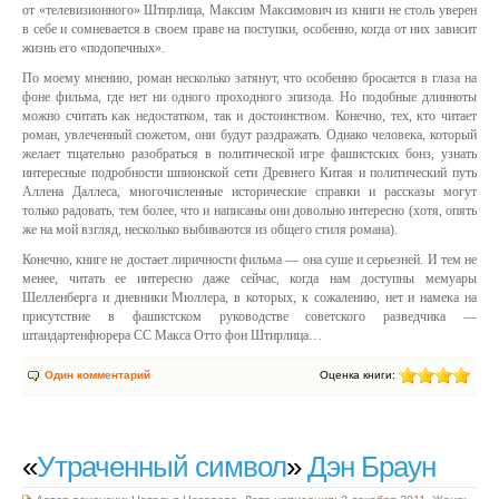
от «телевизионного» Штирлица, Максим Максимович из книги не столь уверен
в себе и сомневается в своем праве на поступки, особенно, когда от них зависит
жизнь его «подопечных».
По моему мнению, роман несколько затянут, что особенно бросается в глаза на
фоне фильма, где нет ни одного проходного эпизода. Но подобные длинноты
можно считать как недостатком, так и достоинством. Конечно, тех, кто читает
роман, увлеченный сюжетом, они будут раздражать. Однако человека, который
желает тщательно разобраться в политической игре фашистских бонз, узнать
интересные подробности шпионской сети Древнего Китая и политический путь
Аллена Даллеса, многочисленные исторические справки и рассказы могут
только радовать, тем более, что и написаны они довольно интересно (хотя, опять
же на мой взгляд, несколько выбиваются из общего стиля романа).
Конечно, книге не достает лиричности фильма — она суше и серьезней. И тем не
менее, читать ее интересно даже сейчас, когда нам доступны мемуары
Шелленберга и дневники Мюллера, в которых, к сожалению, нет и намека на
присутствие в фашистском руководстве советского разведчика —
штандартенфюрера СС Макса Отто фон Штирлица…
Один комментарий
Оценка книги:
«
Утраченный символ
»
Дэн Браун