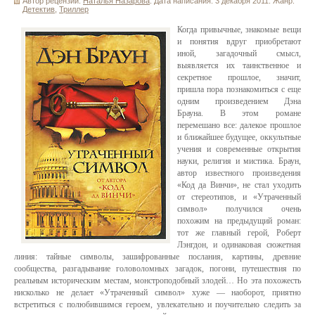
Автор рецензии:
Наталья Назарова
. Дата написания: 3 декабря 2011. Жанр:
Детектив
,
Триллер
Когда привычные, знакомые вещи
и понятия вдруг приобретают
иной, загадочный смысл,
выявляется их таинственное и
секретное прошлое, значит,
пришла пора познакомиться с еще
одним произведением Дэна
Брауна. В этом романе
перемешано все: далекое прошлое
и ближайшее будущее, оккультные
учения и современные открытия
науки, религия и мистика. Браун,
автор известного произведения
«Код да Винчи», не стал уходить
от стереотипов, и «Утраченный
символ» получился очень
похожим на предыдущий роман:
тот же главный герой, Роберт
Лэнгдон, и одинаковая сюжетная
линия: тайные символы, зашифрованные послания, картины, древние
сообщества, разгадывание головоломных загадок, погони, путешествия по
реальным историческим местам, монстроподобный злодей… Но эта похожесть
нисколько не делает «Утраченный символ» хуже — наоборот, приятно
встретиться с полюбившимся героем, увлекательно и поучительно следить за