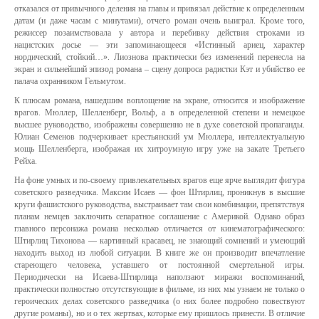
отказался от привычного деления на главы и привязал действие к определенным
датам (и даже часам с минутами), отчего роман очень выиграл. Кроме того,
режиссер позаимствовала у автора и перебивку действия строками из
нацистских досье — эти запоминающееся «Истинный ариец, характер
нордический, стойкий…». Лиознова практически без изменений перенесла на
экран и сильнейший эпизод романа – сцену допроса радистки Кэт и убийство ее
палача охранником Гельмутом.
К плюсам романа, нашедшим воплощение на экране, относится и изображение
врагов. Мюллер, Шелленберг, Вольф, а в определенной степени и немецкое
высшее руководство, изображены совершенно не в духе советской пропаганды.
Юлиан Семенов подчеркивает крестьянский ум Мюллера, интеллектуальную
мощь Шелленберга, изображая их хитроумную игру уже на закате Третьего
Рейха.
На фоне умных и по-своему привлекательных врагов еще ярче выглядит фигура
советского разведчика. Максим Исаев — фон Штирлиц, проникнув в высшие
круги фашистского руководства, выстраивает там свои комбинации, препятствуя
планам немцев заключить сепаратное соглашение с Америкой. Однако образ
главного персонажа романа несколько отличается от кинематографического:
Штирлиц Тихонова — картинный красавец, не знающий сомнений и умеющий
находить выход из любой ситуации. В книге же он производит впечатление
стареющего человека, уставшего от постоянной смертельной игры.
Периодически на Исаева-Штирлица наползают миражи воспоминаний,
практически полностью отсутствующие в фильме, из них мы узнаем не только о
героических делах советского разведчика (о них более подробно повествуют
другие романы), но и о тех жертвах, которые ему пришлось принести. В отличие