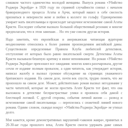
слишком частого одиночества молодой женщины. Выпуск романа «Убийство
Роджера Экройда» в 1926 году по странной случайности совпал с началом
бракоразводного процесса Агаты и Арчи, который нашел в себе смелость
признаться в неверности жене и любви к коллеге по гольфу. Одновременно
умирает мать писательницы и происходит загадочное исчезновение самой Агаты
Кристи. Последнее событие вызвало большой общественный резонанс и многие
предполагали, что в этом замешан… Но это уже совсем другая история.
Надо заметить, что европейская и американская читающая аудитории
неоднозначно относились к более ранним произведениям английской дамы.
Существовали определенные Правила Клуба любителей детективов,
отступление от которых было равно писательской смерти. Детективы Агаты
Кристи вызывали бешеную критику и явное непонимание. Но роман «Убийство
Роджера Экройда» превзошел все ожидания: многих книга разочаровала, другие
сочли ее издание полным провалом, а один читатель, как утверждает история,
написал жалобу и вызвал громкое обсуждение на страницах уважаемого
британского издания. На самом деле, почти век спустя, трудно понять, что же
произошло на самом деле. Может, действительно роман вызвал негодование у
части читателей, которые не могли простить Агате Кристи тот факт, что она
выложила в детективе беспристрастные улики и проявила себя дамой с
блестящей логикой. С другой стороны, события личной жизни — развод и
исчезновение самой писательницы — переплелись с сюжетной линией нового
романа. Одним словом, скандал вокруг «Убийства Роджера Экройда» не утихал
долго.
Мне кажется, кроме демонстративных нарушений «законов жанра», принятых в
20-30-ые годы прошлого века, Агата Кристи смогла удержать даже самых