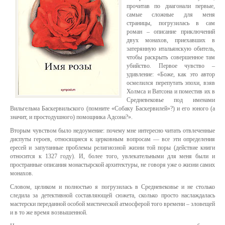
прочитав по диагонали первые,
самые сложные для меня
страницы, погрузилась в сам
роман – описание приключений
двух монахов, приехавших в
затерянную итальянскую обитель,
чтобы раскрыть совершенное там
убийство. Первое чувство –
удивление: «Боже, как это автор
осмелился перепутать эпохи, взяв
Холмса и Ватсона и поместив их в
Средневековье под именами
Вильгельма Баскервильского (помните «Собаку Баскервилей»?) и его юного (а
значит, и простодушного) помощника Адсона?».
Вторым чувством было недоумение: почему мне интересно читать отвлеченные
диспуты героев, относящиеся к церковным вопросам — все эти определения
ересей и запутанные проблемы религиозной жизни той поры (действие книги
относится к 1327 году). И, более того, увлекательными для меня были и
пространные описания монастырской архитектуры, не говоря уже о жизни самих
монахов.
Словом, целиком и полностью я погрузилась в Средневековье и не столько
следила за детективной составляющей сюжета, сколько просто наслаждалась
мастерски переданной особой мистической атмосферой того времени – зловещей
и в то же время возвышенной.