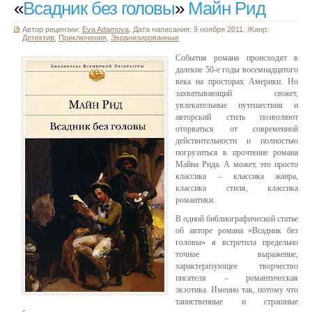
«
Всадник без головы
»
Майн Рид
Автор рецензии:
Eva Adamova
. Дата написания: 9 ноября 2011. Жанр:
Детектив
,
Приключения
,
Экранизированные
События романа происходят в
далекие 50-е годы восемнадцатого
века на просторах Америки. Но
захватывающий сюжет,
увлекательные путешествия и
авторский стиль позволяют
оторваться от современной
действительности и полностью
погрузиться в прочтение романа
Майна Рида. А может, это просто
классика – классика жанра,
классика стиля, классика
романтики.
В одной библиографической статье
об авторе романа «Всадник без
головы» я встретила предельно
точное выражение,
характеризующее творчество
писателя – романтическая
экзотика. Именно так, потому что
таинственные и страшные