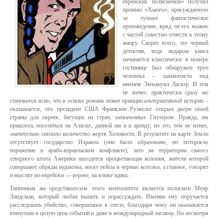
еврейских полисменов» получил
премию «Хьюго», присуждаемую
за лучшее фантастическое
произведение, вряд ли его можно
с чистой совестью отнести к этому
жанру. Скорее всего, это черный
детектив, ведь недаром книга
начинается классически: в номере
гостинице был обнаружен труп
человека – шахматиста под
именем Эммануил Ласкер. И тем
не менее, практически сразу же
становится ясно, что в основе романа лежит принцип альтернативной истории –
оказывается, что президент США Франклин Рузвельт открыл двери своей
страны для евреев, бегущих из стран, захваченных Гитлером. Правда, им
пришлось поселиться на Аляске, данной им в в аренду, но это, тем не менее,
значительно снизило количество жертв Холокоста. В результате на карте Земли
отсутствует государство Израиль (оно было образовано, но потерпело
поражение в арабо-израильском конфликте), зато на территории самого
северного штата Америки находится процветающая колония, жители которой
совершают обряды иудаизма, носят пейсы и черные котелки, а главное, говорят
и мыслят по-еврейски — вернее, на языке идиш.
Типичным же представителем этого менталитета является полисмен Меир
Ландсман, который любит выпить и порассуждать. Именно ему поручается
расследовать убийство, совершенное в отеле, благодаря чему он оказывается
втянутым в целую цепь событий и даже в международный заговор. Но несмотря