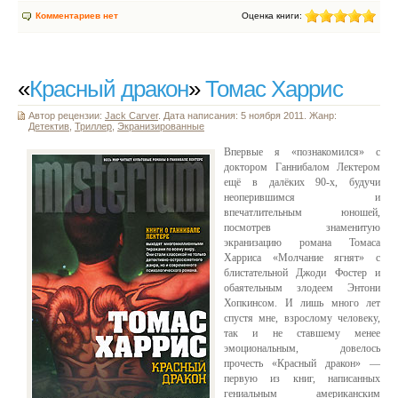
Комментариев нет
Оценка книги:
«
Красный дракон
»
Томас Харрис
Автор рецензии:
Jack Carver
. Дата написания: 5 ноября 2011. Жанр:
Детектив
,
Триллер
,
Экранизированные
Впервые я «познакомился» с
доктором Ганнибалом Лектером
ещё в далёких 90-х, будучи
неоперившимся и
впечатлительным юношей,
посмотрев знаменитую
экранизацию романа Томаса
Харриса «Молчание ягнят» с
блистательной Джоди Фостер и
обаятельным злодеем Энтони
Хопкинсом. И лишь много лет
спустя мне, взрослому человеку,
так и не ставшему менее
эмоциональным, довелось
прочесть «Красный дракон» —
первую из книг, написанных
гениальным американским