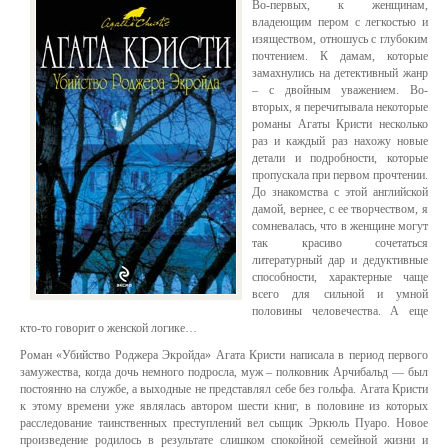
Во-первых, к женщинам,
владеющим пером с легкостью и
изяществом, отношусь с глубоким
почтением. К дамам, которые
замахнулись на детективный жанр
– с двойным уважением. Во-
вторых, я перечитывала некоторые
романы Агаты Кристи несколько
раз и каждый раз нахожу новые
детали и подробности, которые
пропускала при первом прочтении.
До знакомства с этой английской
дамой, вернее, с ее творчеством, я
сомневалась, что в женщине могут
так красиво сочетаться
литературный дар и дедуктивные
способности, характерные чаще
всего для сильной и умной
половины человечества. А еще
кто-то говорит о женской логике…
Роман «Убийство Роджера Экройда» Агата Кристи написала в период первого
замужества, когда дочь немного подросла, муж – полковник Арчибальд — был
постоянно на службе, а выходные не представлял себе без гольфа. Агата Кристи
к этому времени уже являлась автором шести книг, в половине из которых
расследование таинственных преступлений вел сыщик Эркюль Пуаро. Новое
произведение родилось в результате слишком спокойной семейной жизни и