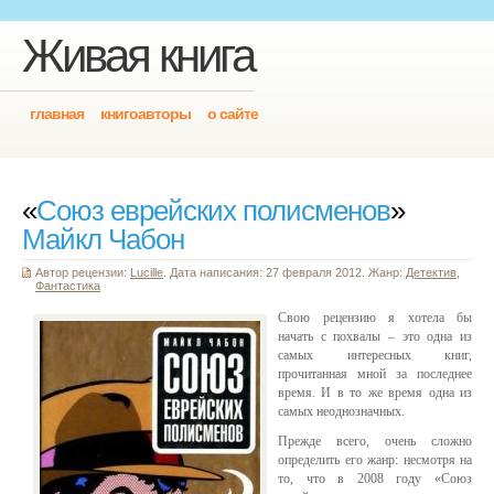
Живая книга
главная
книгоавторы
о сайте
«
Союз еврейских полисменов
»
Майкл Чабон
Автор рецензии:
Lucille
. Дата написания: 27 февраля 2012. Жанр:
Детектив
,
Фантастика
Свою рецензию я хотела бы
начать с похвалы – это одна из
самых интересных книг,
прочитанная мной за последнее
время. И в то же время одна из
самых неоднозначных.
Прежде всего, очень сложно
определить его жанр: несмотря на
то, что в 2008 году «Союз