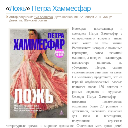
«
Ложь
»
Петра Хаммесфар
Автор рецензии:
Eva Adamova
. Дата написания: 22 ноября 2011. Жанр:
Детектив
,
Женский роман
Немецкая писательница и
сценарист Петра Хаммесфар с
четырехлетнего возраста знала,
чего хочет от этой жизни.
Рассказывать истории с помощью
карандаша, затем печатной
машинки, а позднее – клавиатуры
компьютера является, по
убеждению Петры, самым
увлекательным занятием на свете.
На минуточку представьте, что ее
первый опубликованный рассказ
появился после 150 отказов в
разных изданиях и журналах.
Сегодня Петра Хаммесфар —
известная писательница,
создавшая более 20 романов и
детективов, несколько сценариев
для кино и телевидения,
получившая серьезные
литературные премии и мировое признание. Счастливая мать троих детей