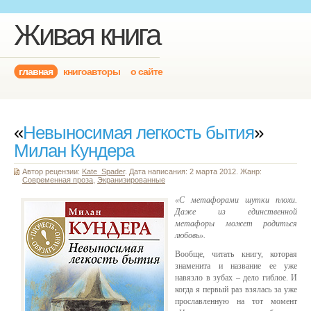
Живая книга
главная
книгоавторы
о сайте
«
Невыносимая легкость бытия
»
Милан Кундера
Автор рецензии:
Kate_Spader
. Дата написания: 2 марта 2012. Жанр:
Современная проза
,
Экранизированные
«С метафорами шутки плохи.
Даже из единственной
метафоры может родиться
любовь».
Вообще, читать книгу, которая
знаменита и название ее уже
навязло в зубах – дело гиблое. И
когда я первый раз взялась за уже
прославленную на тот момент