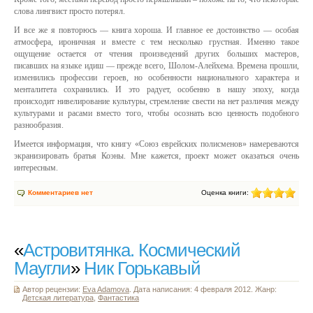
слова лингвист просто потерял.
И все же я повторюсь — книга хороша. И главное ее достоинство — особая
атмосфера, ироничная и вместе с тем несколько грустная. Именно такое
ощущение остается от чтения произведений других больших мастеров,
писавших на языке идиш — прежде всего, Шолом-Алейхема. Времена прошли,
изменились профессии героев, но особенности национального характера и
менталитета сохранились. И это радует, особенно в нашу эпоху, когда
происходит нивелирование культуры, стремление свести на нет различия между
культурами и расами вместо того, чтобы осознать всю ценность подобного
разнообразия.
Имеется информация, что книгу «Союз еврейских полисменов» намереваются
экранизировать братья Коэны. Мне кажется, проект может оказаться очень
интересным.
Комментариев нет
Оценка книги:
«
Астровитянка. Космический
Маугли
»
Ник Горькавый
Автор рецензии:
Eva Adamova
. Дата написания: 4 февраля 2012. Жанр:
Детская литература
,
Фантастика