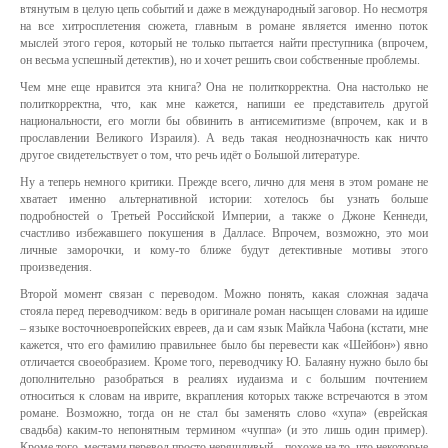
втянутым в целую цепь событий и даже в международный заговор. Но несмотря
на все хитросплетения сюжета, главным в романе является именно поток
мыслей этого героя, который не только пытается найти преступника (впрочем,
он весьма успешный детектив), но и хочет решить свои собственные проблемы.
Чем мне еще нравится эта книга? Она не политкорректна. Она настолько не
политкорректна, что, как мне кажется, напиши ее представитель другой
национальности, его могли бы обвинить в антисемитизме (впрочем, как и в
прославлении Великого Израиля). А ведь такая неоднозначность как ничто
другое свидетельствует о том, что речь идёт о Большой литературе.
Ну а теперь немного критики. Прежде всего, лично для меня в этом романе не
хватает именно альтернативной истории: хотелось бы узнать больше
подробностей о Третьей Российской Империи, а также о Джоне Кеннеди,
счастливо избежавшего покушения в Далласе. Впрочем, возможно, это мои
личные заморочки, и кому-то ближе будут детективные мотивы этого
произведения.
Второй момент связан с переводом. Можно понять, какая сложная задача
стояла перед переводчиком: ведь в оригинале роман насыщен словами на идише
– языке восточноевропейских евреев, да и сам язык Майкла Чабона (кстати, мне
кажется, что его фамилию правильнее было бы перевести как «Шейбон») явно
отличается своеобразием. Кроме того, переводчику Ю. Балаяну нужно было бы
дополнительно разобраться в реалиях иудаизма и с большим почтением
относиться к словам на иврите, вкрапления которых также встречаются в этом
романе. Возможно, тогда он не стал бы заменять слово «хупа» (еврейская
свадьба) каким-то непонятным термином «чуппа» (и это лишь один пример).
Кроме того, местами перевод просто неряшливый – похоже на то, что некоторые