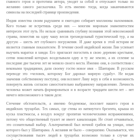
главного героя и прототипа автора, уводят за собой и отпускают только по
желанию самого рассказчика. То есть именно тогда, когда заканчиваются
символы на последней странице произведения.
Индия известна своим радушием и ежегодно собирает миллионы паломников.
Кого только не встретишь среди них — многим мировым знаменитостям
интересен этот путь. Но нельзя сравнивать глубину познания этой невозможной
страны, поместив на одну чашу весов трехнедельный туристический тур, а на
другую – шесть лет глубокого погружения. И даже время в этой истории не
является главным показателем. В течение своей индийской жизни Лин успевает
выучить маратхи и хинди. Его пригласят погостить в свою деревню крестьяне,
сотни поколений которых возделывали одну и ту же землю, а их селение за
последние две тысячи лет не меняло своего места. Именно они, в соответствии с
вековыми традициями, дали своему гостю новое имя – Шантарам. В русском
переводе это «человек, которому Бог даровал мирную судьбу». Не ведая
значения собственному поступку, они вселяют Лину веру в себя и возможность
повернуть жизнь согласно самостоятельно выбранному направлению. Личность
человека может начать формироваться и в возрасте тридцати шести лет – нет
ничего невозможного в таком деле.
Стечение обстоятельств, а именно безденежье, поселяет нашего героя в
индийских трущобах. Тех самых, где стены из натянутого брезента, крыша из
куска пластмассы, а воздух вокруг пропитан человеческими испражнениями,
потому что общественный туалет не имеет канализации. Не стоит отчаиваться,
это сознательный выбор. Альтернативой был ночной грабеж на улицах, опыт
которого был у Шантарама. А желания не было – совершенно. Оказывается, что
сосуществования тысяч людей в трущобах возможно только в случае их