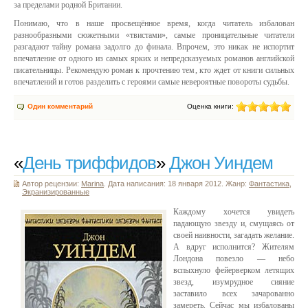
за пределами родной Британии.
Понимаю, что в наше просвещённое время, когда читатель избалован
разнообразными сюжетными «твистами», самые проницательные читатели
разгадают тайну романа задолго до финала. Впрочем, это никак не испортит
впечатление от одного из самых ярких и непредсказуемых романов английской
писательницы. Рекомендую роман к прочтению тем, кто ждет от книги сильных
впечатлений и готов разделить с героями самые невероятные повороты судьбы.
Один комментарий
Оценка книги:
«
День триффидов
»
Джон Уиндем
Автор рецензии:
Marina
. Дата написания: 18 января 2012. Жанр:
Фантастика
,
Экранизированные
Каждому хочется увидеть
падающую звезду и, смущаясь от
своей наивности, загадать желание.
А вдруг исполнится? Жителям
Лондона повезло — небо
вспыхнуло фейерверком летящих
звезд, изумрудное сияние
заставило всех зачарованно
замереть. Сейчас мы избалованы