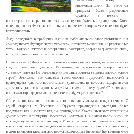
постоянную войну с
инакомыслящими. Для этого он
придумал более радикальное
средство, а именно –
подконтрольное выращивание тех, кого нужно будет контролировать. Хотя,
наверное, точнее будет сказать – выращивание тех, которых уже не нужно будет
контролировать.
Люди рождаются в пробирках и еще на эмбриональном этапе развития в них
«закладывают» будущие черты характера, интеллект, моральные и нравственные
устои. Только в некоторых резервациях (зоопарках, зверинцах?) остались люди,
которых цивилизация не смогла привлечь.
О чем же книга? Даже если попытаться вкратце описать сюжет, то однозначности
вряд ли получится достичь. Возможно, это трагическая история любви
«старого» человека (из резервации) и девушки, которая является плодом нового
строя? Возможно, это описания всевозможных трудностей, нелепостей и
преимуществ «дивного нового мира», существование которого подкрепляется
доступным для всех наркотиком («Сомы грамм – инету драм!»)? Возможно,
попытка автора предсказать и предостеречь будущие поколения?
Общее же впечатление о романе у меня сложилось таким же неоднозначным. С
одной стороны, у Замятина и Оруэлла произведения выглядят более
продуманными и сюжетными, но произведение Хаксли вызывает совершенно
другие мысли и ощущения. Во-первых, «система» в «Дивном новом мире» не
выглядит пугающей и разрушающей. И хотя там тоже есть ограничения, запреты
и контроль, но все люди там действительно счастливы, ну или почти счастливы,
и сами выбирают кинотеатры с порнографическими фильмами (по крайней мере