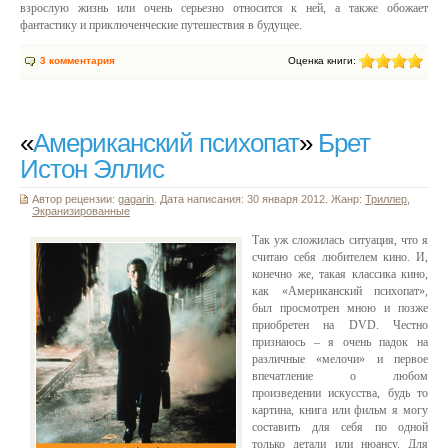
взрослую жизнь или очень серьезно относится к ней, а также обожает
фантастику и приключенческие путешествия в будущее.
3 комментария
Оценка книги:
«
Американский психопат
»
Брет
Истон Эллис
Автор рецензии:
gagarin
. Дата написания: 30 января 2012. Жанр:
Триллер
,
Экранизированные
Так уж сложилась ситуация, что я
считаю себя любителем кино. И,
конечно же, такая классика кино,
как «Американский психопат»,
был просмотрен мною и позже
приобретен на DVD. Честно
признаюсь – я очень падок на
различные «мелочи» и первое
впечатление о любом
произведении искусства, будь то
картина, книга или фильм я могу
составить для себя по одной
только детали или нюансу. Для