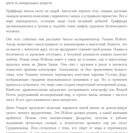
диете из минеральных веществ.
Триффиды начали охоту на людей. Заполучив мертвое тело, хищные растения
ожидали момента появления сладковатого запаха и устраивали пиршество. Все в
мире перевернулось, ослепшие люди стали желанной добычей. Триффиды
организовывались в группы и, подобно стаям грифов, окружали беспомощного
человека…
Обо всех событиях нам расскажет биолог-экспериментатор Уильям Мэйсен.
Автор талантливо самоустранился от комментариев и напутствий. Кажется, что
он вместе с читателем ждет, что же предпримет главный герой романа. Паника и
беспечность со временем отступают, в безумной реальности выжить помогает
любовь. Новая семья Мэйсена живет в таких же условиях, как и переселенцы
прошлых веков на Диком Западе. Они спят с оружием в руках и пытаются
осмыслить причины катастрофы. Апокалипсис не был проявлением Божьего
гнева, хотя Уильяму поначалу мерещились известные картины Густова Доре,
изображающие страдания нераскаявшихся грешников в аду. Но со временем
пришлось согласиться, что люди сами создали смертельный метеоритный дождь.
Наиболее здравомыслящие предлагают воспринимать катастрофу как Второй
Потоп, разрушивший несовершенный мир, и строить жизнь, начиная с чистого
листа. И вот здесь начинается самое интересное…
Джон Уиндем предлагает несколько вариантов новой жизни, не демонстрируя
своего личного предпочтения. Это Мэйсен должен решить, к какой компании
прибиться. Можно стать новоявленным феодалом, получив в рабское
подчинение несчастных слепцов, и человечество проживет еще раз эпоху
Средневековья. Или согласиться с теми, кто уйдет от мира в пуританскую