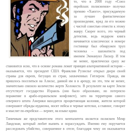
то, что в 2008 году «Союз
еврейских полисменов» получил
премию «Хьюго», присуждаемую
за лучшее фантастическое
произведение, вряд ли его можно
с чистой совестью отнести к этому
жанру. Скорее всего, это черный
детектив, ведь недаром книга
начинается классически: в номере
гостинице был обнаружен труп
человека – шахматиста под
именем Эммануил Ласкер. И тем
не менее, практически сразу же
становится ясно, что в основе романа лежит принцип альтернативной истории –
оказывается, что президент США Франклин Рузвельт открыл двери своей
страны для евреев, бегущих из стран, захваченных Гитлером. Правда, им
пришлось поселиться на Аляске, данной им в в аренду, но это, тем не менее,
значительно снизило количество жертв Холокоста. В результате на карте Земли
отсутствует государство Израиль (оно было образовано, но потерпело
поражение в арабо-израильском конфликте), зато на территории самого
северного штата Америки находится процветающая колония, жители которой
совершают обряды иудаизма, носят пейсы и черные котелки, а главное, говорят
и мыслят по-еврейски — вернее, на языке идиш.
Типичным же представителем этого менталитета является полисмен Меир
Ландсман, который любит выпить и порассуждать. Именно ему поручается
расследовать убийство, совершенное в отеле, благодаря чему он оказывается