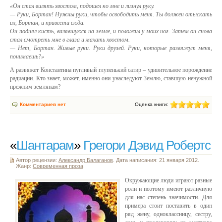
«Он стал вилять хвостом, подошел ко мне и лизнул руку.
— Руки, Бортан! Нужны руки, чтобы освободить меня. Ты должен отыскать
их, Бортан, и привести сюда.
Он поднял кисть, валявшуюся на земле, и положил у моих ног. Затем он снова
стал смотреть мне в глаза и махать хвостом.
— Нет, Бортан. Живые руки. Руки друзей. Руки, которые развяжут меня,
понимаешь?»
А развяжет Константина пугливый глупенький сатир – удивительное порождение
радиации. Кто знает, может, именно они унаследуют Землю, ставшую ненужной
прежним землянам?
Комментариев нет
Оценка книги:
«
Шантарам
»
Грегори Дэвид Робертс
Автор рецензии:
Александр Балаганов
. Дата написания: 21 января 2012.
Жанр:
Современная проза
Окружающие люди играют разные
роли и поэтому имеют различную
для нас степень значимости. Для
примера стоит поставить в один
ряд жену, одноклассницу, сестру,