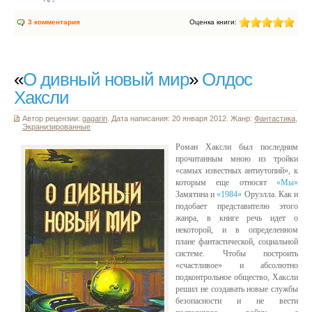
3 комментария
Оценка книги:
«
О дивный новый мир
»
Олдос
Хаксли
Автор рецензии:
gagarin
. Дата написания: 20 января 2012. Жанр:
Фантастика
,
Экранизированные
Роман Хаксли был последним
прочитанным мною из тройки
«самых известных антиутопий», к
которым еще относят
«Мы»
Замятина и
«1984»
Оруэлла. Как и
подобает представителю этого
жанра, в книге речь идет о
некоторой, и в определенном
плане фантастической, социальной
системе. Чтобы построить
«счастливое» и абсолютно
подконтрольное общество, Хаксли
решил не создавать новые службы
безопасности и не вести