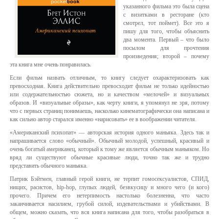
указанного фильма это была сцена
с визитками в ресторане (кто
смотрел, тот поймет). Все это я
пишу для того, чтобы объяснить
два момента. Первый – что было
посылом для прочтения
произведения; второй – почему
эта книга мне очень понравилась.
Если фильм назвать отличным, то книгу следует охарактеризовать как
превосходная. Книга действительно превосходит фильм не только идейностью
или содержательностью сюжета, но и качеством «мелочей» и визуальных
образов. И «визуальные образы», как черту книги, я упомянул не зря, потому
что с первых страниц понимаешь, насколько кинематографически она написана и
как сильно автор старался именно «нарисовать» ее в воображении читателя.
«Американский психопат» — авторская история одного маньяка. Здесь так и
напрашивается слово «обычный». Обычный молодой, успешный, красивый и
очень богатый американец, который к тому же является обычным маньяком. Но
вряд ли существуют обычные красивые люди, точно так же и трудно
представить обычного маньяка.
Патрик Бэйтмен, главный герой книги, не терпит гомосексуалистов, СПИД,
нищих, расистов, hip-hop, глупых людей, безвкусицу и много чего (и кого)
прочего. Причем его нетерпимость настолько болезненна, что часто
заканчивается насилием, грубой силой, издевательствами и убийствами. В
общем, можно сказать, что вся книга написана для того, чтобы разобраться в