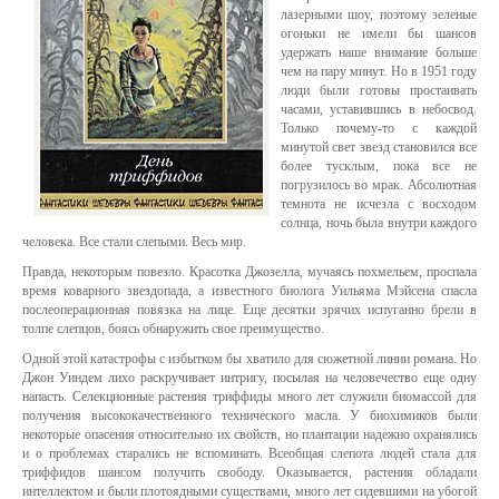
лазерными шоу, поэтому зеленые
огоньки не имели бы шансов
удержать наше внимание больше
чем на пару минут. Но в 1951 году
люди были готовы простаивать
часами, уставившись в небосвод.
Только почему-то с каждой
минутой свет звезд становился все
более тусклым, пока все не
погрузилось во мрак. Абсолютная
темнота не исчезла с восходом
солнца, ночь была внутри каждого
человека. Все стали слепыми. Весь мир.
Правда, некоторым повезло. Красотка Джозелла, мучаясь похмельем, проспала
время коварного звездопада, а известного биолога Уильяма Мэйсена спасла
послеоперационная повязка на лице. Еще десятки зрячих испуганно брели в
толпе слепцов, боясь обнаружить свое преимущество.
Одной этой катастрофы с избытком бы хватило для сюжетной линии романа. Но
Джон Уиндем лихо раскручивает интригу, посылая на человечество еще одну
напасть. Селекционные растения триффиды много лет служили биомассой для
получения высококачественного технического масла. У биохимиков были
некоторые опасения относительно их свойств, но плантации надежно охранялись
и о проблемах старались не вспоминать. Всеобщая слепота людей стала для
триффидов шансом получить свободу. Оказывается, растения обладали
интеллектом и были плотоядными существами, много лет сидевшими на убогой