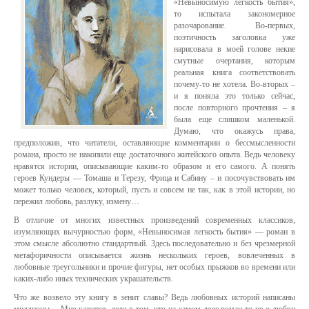
«Невыносимую легкость бытия»,
то испытала закономерное
разочарование. Во-первых,
поэтичность заголовка уже
нарисовала в моей голове некие
смутные очертания, которым
реальная книга соответствовать
почему-то не хотела. Во-вторых –
и я поняла это только сейчас,
после повторного прочтения – я
была еще слишком маленькой.
Думаю, что окажусь права,
предположив, что читатели, оставляющие комментарии о бессмысленности
романа, просто не накопили еще достаточного житейского опыта. Ведь человеку
нравятся истории, описывающие каким-то образом и его самого. А понять
героев Кундеры — Томаша и Терезу, Фрица и Сабину – и посочувствовать им
может только человек, который, пусть и совсем не так, как в этой истории, но
пережил любовь, разлуку, измену…
В отличие от многих известных произведений современных классиков,
изумляющих вычурностью форм, «Невыносимая легкость бытия» — роман в
этом смысле абсолютно стандартный. Здесь последовательно и без чрезмерной
метафоричности описывается жизнь нескольких героев, вовлеченных в
любовные треугольники и прочие фигуры, нет особых прыжков во времени или
каких-либо иных технических украшательств.
Что же возвело эту книгу в зенит славы? Ведь любовных историй написаны