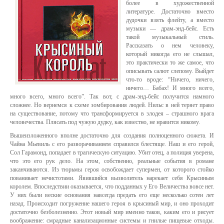
более в художественной
литературе. Достаточно вместо
дудочки взять флейту, а вместо
музыки — драм-энд-бейс. Есть
такой музыкальный стиль.
Рассказать о нем человеку,
который никогда его не слышал,
это практически то же самое, что
описывать салют слепому. Выйдет
что-то вроде: “Ничего, ничего,
ничего… Бабах! И много всего,
много всего, много всего”. Так вот, с драм-энд-бейс получится намного
сложнее. Но вернемся к схеме зомбирования людей. Нильс в ней теряет право
на существование, потому что трансформируется в злодея – страшного врага
человечества. Плясать под чужую дудку, как известно, не нравится никому.
Вышеизложенного вполне достаточно для создания полноценного сюжета. И
Чайна Мьевиль с его разворачиванием справился блестяще. Наш и его герой,
Сол Гарамонд, попадает в трагическую ситуацию. Убит отец, а полиция уверена,
что это его рук дело. На этом, собственно, реальные события в романе
заканчиваются. Из тюрьмы героя освобождает супермен, от которого стойко
пованивает нечистотами. Явившийся вызволитель нарекает себя Крысиным
королем. Впоследствии оказывается, что подданных у Его Величества вовсе нет.
У них были веские основания навсегда предать его еще несколько сотен лет
назад. Происходит погружение нашего героя в крысиный мир, и оно проходит
достаточно безболезненно. Этот новый мир именно таков, каким его и рисует
воображение: смрадные канализационные системы и гнилые пищевые отходы.