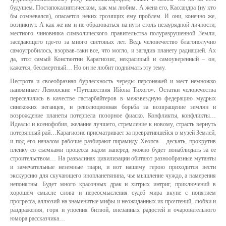
будущем. Постапокалиптическом, как мы любим. А жена его, Кассандра (ну кто
бы сомневался), опасается неких грозящих ему проблем. И они, конечно же,
возникнут. А как же им и не образоваться на пути столь незаурядной личности,
местного чиновника символического правительства полуразрушенной Земли,
заседающего где-то за много световых лет. Ведь человечество благополучно
самоугробилось, взорвав-таки все, что могло, и загадив планету радиацией. Ах
да, этот самый Константин Карагиозис, некрасивый и самоуверенный – он,
кажется, бессмертный… Но он не любит поднимать эту тему.
Пестрота и своеобразная бурлескность череды персонажей и мест немножко
напоминает Лемовские «Путешествия Ийона Тихого». Остатки человечества
переселились в качестве гастарбайтеров в межзвездную федерацию мудрых
синекожих веганцев, и революционная борьба за возвращение землян и
возрождение планеты потерпела позорное фиаско. Конфликты, конфликты…
Идеалы и ксенофобия, желание лучшего, стремление к новому, страсть вернуть
потерянный рай…Карагиозис присматривает за превратившейся в музей Землей,
и под его началом рабочие разбирают пирамиду Хеопса – дескать, прокрутив
пленку со съемками процесса задом наперед, можно будет понаблюдать за ее
строительством… На развалинах цивилизации обитают разнообразные мутанты
и замечательные неземные твари, и вот нашему герою приходится вести
экскурсию для скучающего инопланетянина, чье мышление чуждо, а намерения
непонятны. Будет много красочных драк и хитрых интриг, приключений в
хорошем смысле слова и переосмысления судеб мира вкупе с понятием
прогресса, аллюзий на знаменитые мифы и неожиданных их прочтений, любви и
раздражения, горя и упоения битвой, внезапных радостей и очаровательного
юмора рассказчика…