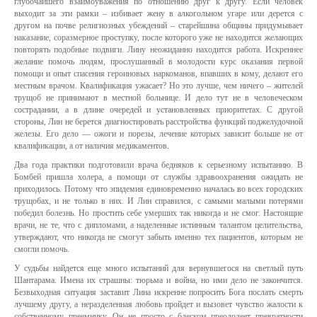
глубочайшего взаимоуважения по отношению друг к другу. Если человек
выходит за эти рамки – избивает жену в алкогольном угаре или дерется с
другом на почве религиозных убеждений – старейшина общины придумывает
наказание, соразмерное проступку, после которого уже не находится желающих
повторять подобные подвиги. Лину неожиданно находится работа. Искреннее
желание помочь людям, прослушанный в молодости курс оказания первой
помощи и опыт спасения героиновых наркоманов, впавших в кому, делают его
местным врачом. Квалификация ужасает? Но это лучше, чем ничего – жителей
трущоб не принимают в местной больнице. И дело тут не в человеческом
сострадании, а в длине очередей и установленных приоритетах. С другой
стороны, Лин не берется диагностировать расстройства функций поджелудочной
железы. Его дело — ожоги и порезы, лечение которых зависит больше не от
квалификации, а от наличия медикаментов.
Два года практики подготовили врача бедняков к серьезному испытанию. В
Бомбей пришла холера, а помощи от службы здравоохранения ожидать не
приходилось. Потому что эпидемия единовременно началась во всех городских
трущобах, и не только в них. И Лин справился, с самыми малыми потерями
победил болезнь. Но простить себе умерших так никогда и не смог. Настоящие
врачи, не те, что с дипломами, а наделенные истинным талантом целительства,
утверждают, что никогда не смогут забыть именно тех пациентов, которым не
смогли помочь.
У судьбы найдется еще много испытаний для вернувшегося на светлый путь
Шантарама. Имена их страшны: тюрьма и война, но ими дело не закончится.
Безвыходная ситуация заставит Лина искренне попросить Бога послать смерть
лучшему другу, а неразделенная любовь пройдет и вызовет чувство жалости к
собственному преемнику. Он не просто с блеском преодолеет превратности