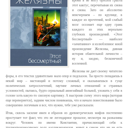
время я не могу бросить грызть
этот кактус, перечитывая их снова
и снова. Зато он абсолютно
неисчерпаем – по крупице, в
каждое из прочтений, мой слабый
мозг осознает еще одну грань
каждого из этих нереально
глубоких произведений. «Этот
бессмертный» — наиболее
«зачитанное» и излюбленное мной
произведение Желязны, дивная
история обаятельной личности –
ну и, заодно, бесконечной
вселенной.
Желязны не дает своему читателю
форы, в его текстах удивительно мало опор и подсказок. Ты просто попадаешь в
некий мир – настоящий и потому сложный, и оказываешься в гуще
политических хитросплетений, паутине личных отношений и странных
условностей, пытаясь, будто сериальный амнезийный больной, уложить у себя в
голове хоть какую-то связную картинку. А выстроив схему этого мира (которая
еще перевернется), задним числом понимаешь, что и начало повествования было
совершенно логичным и все, что нужно, тебе уже рассказали.
Итак, сквозь засилие имен и образов из древнегреческих мифов постепенно
проступает тот факт, что это не легендарное прошлое, несмотря на развалины
вокруг. Человек по имени Константин, причисляющий себя к
труднопроизносимому роду калликанзаридов, живет в самом что ни на есть