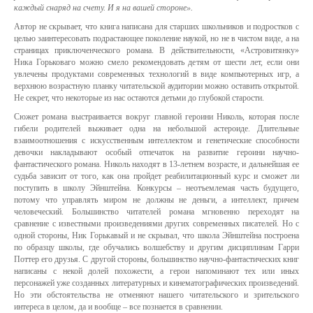
каждый снаряд на счету. И я на вашей стороне».
Автор не скрывает, что книга написана для старших школьников и подростков с
целью заинтересовать подрастающее поколение наукой, но не в чистом виде, а на
страницах приключенческого романа. В действительности, «Астровитянку»
Ника Горьковаго можно смело рекомендовать детям от шести лет, если они
увлечены продуктами современных технологий в виде компьютерных игр, а
верхнюю возрастную планку читательской аудитории можно оставить открытой.
Не секрет, что некоторые из нас остаются детьми до глубокой старости.
Сюжет романа выстраивается вокруг главной героини Николь, которая после
гибели родителей выживает одна на небольшой астероиде. Длительные
взаимоотношения с искусственным интеллектом и генетические способности
девочки накладывают особый отпечаток на развитие героини научно-
фантастического романа. Николь находят в 13-летнем возрасте, и дальнейшая ее
судьба зависит от того, как она пройдет реабилитационный курс и сможет ли
поступить в школу Эйнштейна. Конкурсы – неотъемлемая часть будущего,
потому что управлять миром не должны не деньги, а интеллект, причем
человеческий. Большинство читателей романа мгновенно переходят на
сравнение с известными произведениями других современных писателей. Но с
одной стороны, Ник Горькавый и не скрывал, что школа Эйнштейна построена
по образцу школы, где обучались волшебству и другим дисциплинам Гарри
Поттер его друзья. С другой стороны, большинство научно-фантастических книг
написаны с некой долей похожести, а герои напоминают тех или иных
персонажей уже созданных литературных и кинематографических произведений.
Но эти обстоятельства не отменяют нашего читательского и зрительского
интереса в целом, да и вообще – все познается в сравнении.