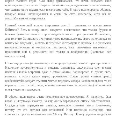
образе главного героя. Сам автор признавался, что начав создавать свое
произведение, он сделал Патрика настолько индивидуальным и независимым,
что дальше книга практически писала сама себя. В книге полно других образов,
которые также индивидуальны и могли бы стать интересны, если бы не
масштабы главного персонажа.
Главный сюжетный вопрос (вероятнее всего) – реальны ли преступления
Бэйтмена? Ведь к концу книги создается впечатление, что только бурная и
больная фантазия главного героя создала всего его преступления. И поверьте,
для того что бы вызвать у читателя такое предположение, автор использовал не
банальные подсказки, а очень интересные литературные приемы. Но учитывая
натуралистичность и жестокость поступков, уже становится неважным –
произошли они в реальности или только в воображении (настолько все
отвратительно).
Стоит еще указать (а возможно, кого и предостеречь) о самом характере текста.
Настолько натуралистичных и детально описанных сексуальных сцен и сцен
насилия сложно встретить даже в самой желтой порнопрессе. И лучше быть
готовым к этому факту перед прочтением. Среди прочих «литературных
особенностей» следует отметить частые переходы автора на повествование то от
первого, то от третьего лица, и такие приемы автор (спасибо ему) использовал
очень уместно и интересно.
В общем, получилось очень неоднозначное произведение. Я, например, был
готов к «крутому» сюжету, но еще очень порадовался стилем повествования.
Осуждать или оправдывать маньяка, наверное, сложнее всего. Возможно,
потому что его мотивы нам непонятны? Или настолько «мелочны», что
становятся просто необъяснимыми? Брету Истону Эллису удалось создать на