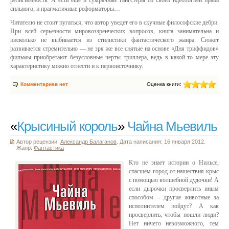
религиозность. А есть еще и сумрачные гангстеры со своей идеологией права
сильного, и прагматичные реформаторы…
Читателю не стоит пугаться, что автор уведет его в скучные философские дебри.
При всей серьезности мировоззренческих вопросов, книга занимательна и
нисколько не выбивается из стилистики фантастического жанра. Сюжет
развивается стремительно — не зря же все снятые на основе «Дня триффидов»
фильмы приобретают безусловные черты триллера, ведь в какой-то мере эту
характеристику можно отнести и к первоисточнику.
Комментариев нет
Оценка книги:
«
Крысиный король
»
Чайна Мьевиль
Автор рецензии:
Александр Балаганов
. Дата написания: 16 января 2012.
Жанр:
Фантастика
Кто не знает истории о Нильсе,
спасшем город от нашествия крыс
с помощью волшебной дудочки! А
если дырочки просверлить иным
способом – другие животные за
исполнителем пойдут? А как
просверлить, чтобы пошли люди?
Нет ничего невозможного, тем