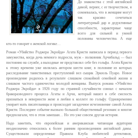
До знакомства с этой английской
дамой, вернее, с ее творчеством, я
сомневалась, что в женщине могут
так красиво сочетаться
литературный дар и дедуктивные
способности, характерные чаще
всего для сильной и умной
половины человечества. А еще
кто-то говорит о женской логике…
Роман «Убийство Роджера Экройда» Агата Кристи написала в период первого
замужества, когда дочь немного подросла, муж – полковник Арчибальд — был
постоянно на службе, а выходные не представлял себе без гольфа. Агата Кристи
к этому времени уже являлась автором шести книг, в половине из которых
расследование таинственных преступлений вел сыщик Эркюль Пуаро. Новое
произведение родилось в результате слишком спокойной семейной жизни и
слишком частого одиночества молодой женщины. Выпуск романа «Убийство
Роджера Экройда» в 1926 году по странной случайности совпал с началом
бракоразводного процесса Агаты и Арчи, который нашел в себе смелость
признаться в неверности жене и любви к коллеге по гольфу. Одновременно
умирает мать писательницы и происходит загадочное исчезновение самой Агаты
Кристи. Последнее событие вызвало большой общественный резонанс и многие
предполагали, что в этом замешан… Но это уже совсем другая история.
Надо заметить, что европейская и американская читающая аудитории
неоднозначно относились к более ранним произведениям английской дамы.
Существовали определенные Правила Клуба любителей детективов,