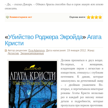
– Да, – сказал Дикарь. – Однако Ариель способен был в сорок минут всю землю
опоясать.
Комментариев нет
Оценка книги:
«
Убийство Роджера Экройда
»
Агата
Кристи
Автор рецензии:
Eva Adamova
. Дата написания: 19 января 2012. Жанр:
Детектив
,
Экранизированные
Должна признаться в двух вещах.
Во-первых, к женщинам,
владеющим пером с легкостью и
изяществом, отношусь с глубоким
почтением. К дамам, которые
замахнулись на детективный жанр
– с двойным уважением. Во-
вторых, я перечитывала некоторые
романы Агаты Кристи несколько
раз и каждый раз нахожу новые
детали и подробности, которые
пропускала при первом прочтении.