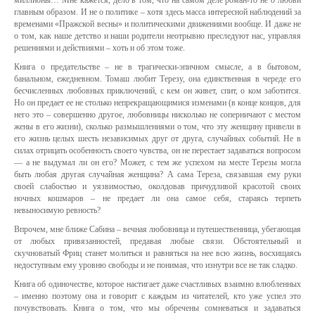
миллионы… Мне кажется, дело в том, что на самом деле роман-то не о любви
главным образом. И не о политике – хотя здесь масса интересной наблюдений за
временами «Пражской весны» и политическими движениями вообще. И даже не
о том, как наше детство и наши родители неотрывно преследуют нас, управляя
решениями и действиями – хоть и об этом тоже.
Книга о предательстве – не в трагически-эпичном смысле, а в бытовом,
банальном, ежедневном. Томаш любит Терезу, она единственная в череде его
бесчисленных любовных приключений, с кем он живет, спит, о ком заботится.
Но он предает ее не столько непрекращающимися изменами (в конце концов, для
него это – совершенно другое, любовницы нисколько не соперничают с местом
жены в его жизни), сколько размышлениями о том, что эту женщину привели в
его жизнь целых шесть независимых друг от друга, случайных событий. Не в
силах отрицать особенность своего чувства, он не перестает задаваться вопросом
— а не выдумал ли он его? Может, с тем же успехом на месте Терезы могла
быть любая другая случайная женщина? А сама Тереза, связавшая ему руки
своей слабостью и уязвимостью, околдовав причудливой красотой своих
ночных кошмаров – не предает ли она самое себя, стараясь терпеть
невыносимую ревность?
Впрочем, мне ближе Сабина – вечная любовница и путешественница, убегающая
от любых привязанностей, предавая любые связи. Обстоятельный и
скучноватый Фриц станет молиться и равняться на нее всю жизнь, восхищаясь
недоступным ему уровню свободы и не понимая, что изнутри все не так сладко.
Книга об одиночестве, которое настигает даже счастливых взаимно влюбленных
– именно поэтому она и говорит с каждым из читателей, кто уже успел это
почувствовать. Книга о том, что мы обречены сомневаться и задаваться