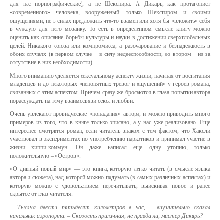
для нас порнографические), а не Шекспира. А Дикарь, как протагонист
«современного» человека, вооруженный только Шекспиром и своими
ощущениями, не в силах предложить что-то взамен или хотя бы «вложить» себя
в чуждую для него мозаику. То есть в определенном смысле книгу можно
оценить как описание борьбы культуры и науки в достижении сверхглобальных
целей. Никакого союза или компромисса, а разочарование и безнадежность в
обоих случаях (в первом случае – в силу недееспособности, во втором – из-за
отсутствие в них необходимости).
Много вниманию уделяется сексуальному аспекту жизни, начиная от воспитания
младенцев и до некоторых «непонятных тревог и ощущений» у героев романа,
связанных с этим аспектом. Причем сразу же бросаются в глаза попытки автора
порассуждать на тему взаимосвязи секса и любви.
Очень увлекают провидческие «попадания» автора, и можно приводить много
примеров из того, что в книге только описано, а у нас уже реализовано. Еще
интереснее смотрится роман, если читатель знаком с тем фактом, что Хаксли
участвовал в экспериментах по употреблению наркотиков и принимал участие в
жизни хиппи-коммун. Он даже написал еще одну утопию, только
положительную – «Остров».
«О дивный новый мир» — это книга, которую легко читать (в смысле языка
автора и сюжета), над которой можно подумать (в самых различных аспектах) и
которую можно с удовольствием перечитывать, выискивая новое и ранее
скрытое от глаз читателя.
– Тысяча двести пятьдесят километров в час, – внушительно сказал
начальник аэропорта. – Скорость приличная, не правда ли, мистер Дикарь?