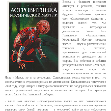
Всегда с большим интересом
отношусь к романам, события
которых происходят в далеком
будущем. Любопытно сравнить
свои обывательские фантазии с
полетом мыслей тех, чье
призвание – литературная
деятельность. Роман Ника
Горькавого «Астровитянка.
Космический Маугли» является
частью научно-фантастической
трилогии и, очевидно,
предназначен для читательской
аудитории от двенадцати лет и
старше. Все действия и события
разворачиваются после 2250 года,
когда земляне могут себе
позволить проживать не только на
Луне и Марсе, но и на астероидах. Существенная деталь состоит в том, что
инопланетяне на страницах романа не упоминаются. Книга попала к читателям в
2008 году, когда интерес к миру фантастики постоянно поддерживался выпуском
новых произведений популярных и малоизвестных авторов. На страницах
своего блога Ник Горькавый сообщает:
«Вышла моя книжка «жюльверновского» толка — или познавательная
книжка для подростков. Родители, заинтересованные в интеллектуальном
развитии своих детей, помните — в жестокой войне за умы подростков