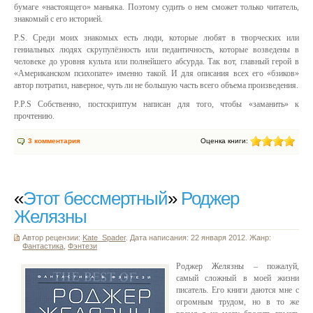
бумаге «настоящего» маньяка. Поэтому судить о нем сможет только читатель,
знакомый с его историей.
P.S. Среди моих знакомых есть люди, которые любят в творческих или
гениальных людях скрупулёзность или педантичность, которые возведены в
человеке до уровня культа или полнейшего абсурда. Так вот, главный герой в
«Американском психопате» именно такой. И для описания всех его «бзиков»
автор потратил, наверное, чуть ли не большую часть всего объема произведения.
P.P.S Собственно, постскриптум написан для того, чтобы «заманить» к
прочтению.
3 комментария
Оценка книги:
«
Этот бессмертный
»
Роджер
Желязны
Автор рецензии:
Kate_Spader
. Дата написания: 22 января 2012. Жанр:
Фантастика
,
Фэнтези
Роджер Желязны – пожалуй,
самый сложный в моей жизни
писатель. Его книги даются мне с
огромным трудом, но в то же