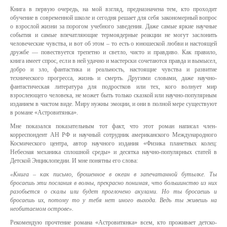
Книга в первую очередь, на мой взгляд, предназначена тем, кто проходит
обучение в современной школе и сегодня решает для себя закономерный вопрос
о взрослой жизни за порогом учебного заведения. Даже самые яркие научные
события и самые впечатляющие термоядерные реакции не могут заслонить
человеческие чувства, и вот об этом – то есть о юношеской любви и настоящей
дружбе — повествуется трепетно и светло, чисто и правдиво. Как правило,
книга имеет спрос, если в ней удачно и мастерски сочетаются правда и вымысел,
добро и зло, фантастика и реальность, настоящие чувства и развитие
технического прогресса, жизнь и смерть. Другими словами, даже научно-
фантастическая литература для подростков или тех, кого волнует мир
взрослеющего человека, не может быть только сказкой или научно-популярным
изданием в чистом виде. Миру нужны эмоции, и они в полной мере существуют
в романе «Астровитянка».
Мне показался показательным тот факт, что этот роман написал член-
корреспондент АН РФ и научный сотрудник американского Международного
Космического центра, автор научного издания «Физика планетных колец:
Небесная механика сплошной среды» и десятка научно-популярных статей в
Детской Энциклопедии. И мне понятны его слова:
«Книга – как письмо, брошенное в океан в запечатанной бутылке. Ты
бросаешь эти послания в волны, прекрасно понимая, что большинство из них
разобьется о скалы или будет проглочено акулами. Но ты бросаешь и
бросаешь их, потому то у тебя нет иного выхода. Ведь ты живешь на
необитаемом острове».
Рекомендую прочтение романа «Астровитянка» всем, кто проживает детско-