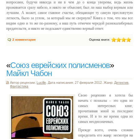
вопросами, будучи никогда и ни в чем до о конца уверены, ведь жизнь
проживается сразу набело, и никто не объяснит, был ли наш выбор верным или
лучшим. А может, самое главное счастье, обещающее ту самую пресловутую
легкость, было за углом, за который мы не свернули? Книга о том, что мы все
видим одно и то же по-разному, а наш путь отмечен чередой разнокалиберных
предательств, и никто не подскажет единственно верный ответ.
2 комментария
Оценка книги:
«
Союз еврейских полисменов
»
Майкл Чабон
Автор рецензии:
Lucille
. Дата написания: 27 февраля 2012. Жанр:
Детектив
,
Фантастика
Свою рецензию я хотела бы
начать с похвалы – это одна из
самых интересных книг,
прочитанная мной за последнее
время. И в то же время одна из
самых неоднозначных.
Прежде всего, очень сложно
определить его жанр: несмотря на