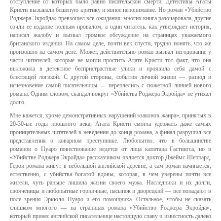
отступление от которых было равно писательской смерти. Детективы Агаты
Кристи вызывали бешеную критику и явное непонимание. Но роман «Убийство
Роджера Экройда» превзошел все ожидания: многих книга разочаровала, другие
сочли ее издание полным провалом, а один читатель, как утверждает история,
написал жалобу и вызвал громкое обсуждение на страницах уважаемого
британского издания. На самом деле, почти век спустя, трудно понять, что же
произошло на самом деле. Может, действительно роман вызвал негодование у
части читателей, которые не могли простить Агате Кристи тот факт, что она
выложила в детективе беспристрастные улики и проявила себя дамой с
блестящей логикой. С другой стороны, события личной жизни — развод и
исчезновение самой писательницы — переплелись с сюжетной линией нового
романа. Одним словом, скандал вокруг «Убийства Роджера Экройда» не утихал
долго.
Мне кажется, кроме демонстративных нарушений «законов жанра», принятых в
20-30-ые годы прошлого века, Агата Кристи смогла удержать даже самых
проницательных читателей в неведении до конца романа, а финал разрушил все
представления о коварном преступнике. Любопытно, что в большинстве
романов о Пуаро повествование ведется от лица капитана Гастингса, но в
«Убийстве Роджера Экройда» рассказчиком является доктор Джеймс Шеппард.
Герои романа живут в небольшой английской деревне, а сам роман начинается,
естественно, с убийства богатой вдовы, которая, в чем уверены почти все
жители, чуть раньше лишила жизни своего мужа. Наследники и их долги,
свояченицы и любопытные горничные, пасынок и дворецкий — все попадают в
поле зрения Эркюля Пуаро и его помощника. Остальное, чтобы не сказать
слишком многого — на страницах романа «Убийство Роджера Экройда»,
который принес английской писательнице настоящую славу и известность далеко