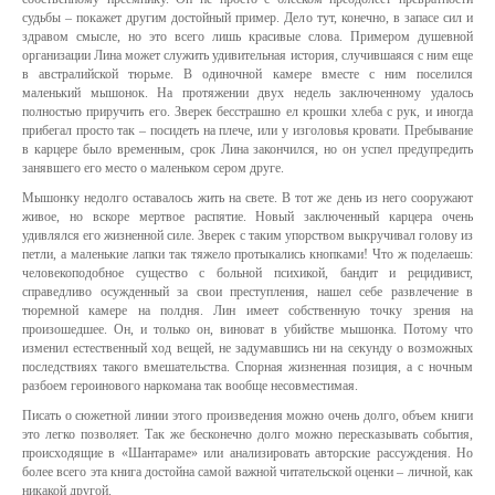
судьбы – покажет другим достойный пример. Дело тут, конечно, в запасе сил и
здравом смысле, но это всего лишь красивые слова. Примером душевной
организации Лина может служить удивительная история, случившаяся с ним еще
в австралийской тюрьме. В одиночной камере вместе с ним поселился
маленький мышонок. На протяжении двух недель заключенному удалось
полностью приручить его. Зверек бесстрашно ел крошки хлеба с рук, и иногда
прибегал просто так – посидеть на плече, или у изголовья кровати. Пребывание
в карцере было временным, срок Лина закончился, но он успел предупредить
занявшего его место о маленьком сером друге.
Мышонку недолго оставалось жить на свете. В тот же день из него сооружают
живое, но вскоре мертвое распятие. Новый заключенный карцера очень
удивлялся его жизненной силе. Зверек с таким упорством выкручивал голову из
петли, а маленькие лапки так тяжело протыкались кнопками! Что ж поделаешь:
человекоподобное существо с больной психикой, бандит и рецидивист,
справедливо осужденный за свои преступления, нашел себе развлечение в
тюремной камере на полдня. Лин имеет собственную точку зрения на
произошедшее. Он, и только он, виноват в убийстве мышонка. Потому что
изменил естественный ход вещей, не задумавшись ни на секунду о возможных
последствиях такого вмешательства. Спорная жизненная позиция, а с ночным
разбоем героинового наркомана так вообще несовместимая.
Писать о сюжетной линии этого произведения можно очень долго, объем книги
это легко позволяет. Так же бесконечно долго можно пересказывать события,
происходящие в «Шантараме» или анализировать авторские рассуждения. Но
более всего эта книга достойна самой важной читательской оценки – личной, как
никакой другой.