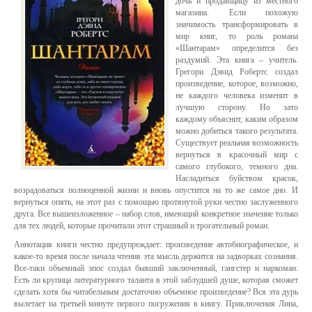
дочь и продавщицу из местного
магазина. Если похожую
значимость трансформировать в
мир книг, то роль романа
«Шантарам» определится без
раздумий. Эта книга – учитель.
Грегори Дэвид Робертс создал
произведение, которое, возможно,
не каждого человека изменит в
лучшую сторону. Но зато
каждому объяснит, каким образом
можно добиться такого результата.
Существует реальная возможность
вернуться в красочный мир с
самого глубокого, темного дна.
Насладиться буйством красок,
возрадоваться полноценной жизни и вновь опустится на то же самое дно. И
вернуться опять, на этот раз с помощью протянутой руки честно заслуженного
друга. Все вышеизложенное – набор слов, имеющий конкретное значение только
для тех людей, которые прочитали этот страшный и трогательный роман.
Аннотация книги честно предупреждает: произведение автобиографическое, и
какое-то время после начала чтения эта мысль держится на задворках сознания.
Все-таки объемный эпос создал бывший заключенный, гангстер и наркоман.
Есть ли крупица литературного таланта в этой заблудшей душе, которая сможет
сделать хотя бы читабельным достаточно объемное произведение? Вся эта дурь
вылетает на третьей минуте первого погружения в книгу. Приключения Лина,