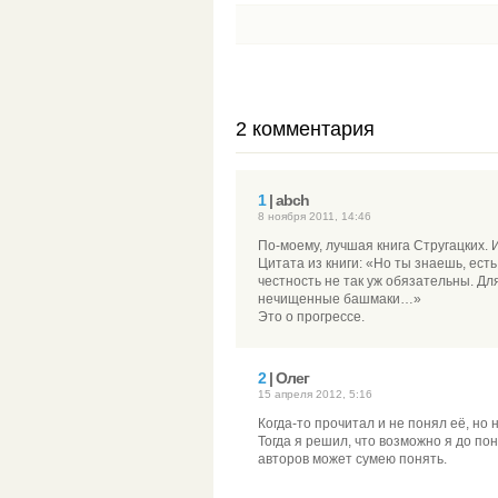
2 комментария
1
| abch
8 ноября 2011, 14:46
По-моему, лучшая книга Стругацких. 
Цитата из книги: «Но ты знаешь, есть
честность не так уж обязательны. Дл
нечищенные башмаки…»
Это о прогрессе.
2
| Олег
15 апреля 2012, 5:16
Когда-то прочитал и не понял её, но 
Тогда я решил, что возможно я до п
авторов может сумею понять.