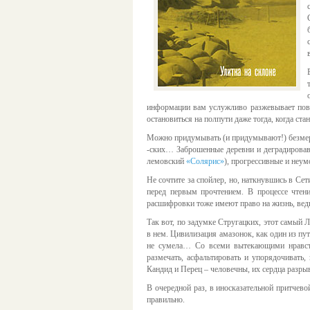
информации вам услужливо разжевывает повсе
остановиться на полпути даже тогда, когда ста
Можно придумывать (и придумывают!) безмерно
-ских… Заброшенные деревни и деградирова
лемовский
«Солярис»
), прогрессивные и не
Не сочтите за спойлер, но, наткнувшись в Сет
перед первым прочтением. В процессе чтени
расшифровки тоже имеют право на жизнь, ведь
Так вот, по задумке Стругацких, этот самый 
в нем. Цивилизация амазонок, как один из пут
не сумела… Со всеми вытекающими нравст
размечать, асфальтировать и упорядочивать
Кандид и Перец – человечны, их сердца разрыв
В очередной раз, в иносказательной притчево
правильно.