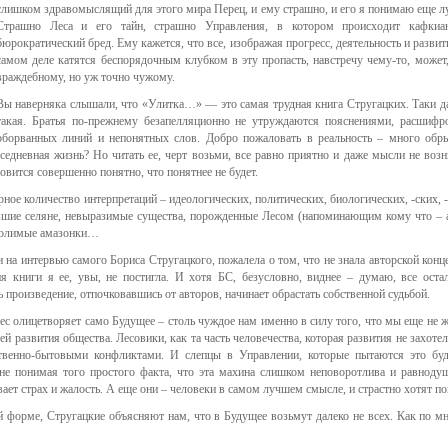
слишком здравомыслящий для этого мира Перец, и ему страшно, и его я понимаю еще л
Страшно Леса и его тайн, страшно Управления, в котором происходит кафкиа
бюрократический бред. Ему кажется, что все, изображая прогресс, деятельность и развити
самом деле катятся беспорядочным клубком в эту пропасть, навстречу чему-то, может,
враждебному, но уж точно чужому.
Вы наверняка слышали, что «Улитка…» — это самая трудная книга Стругацких. Таки да
такая. Братья по-прежнему безапелляционно не утруждаются пояснениями, расшифр
оборванных линий и непонятных слов. Добро пожаловать в реальность – много обр
дневная жизнь? Но читать ее, черт возьми, все равно приятно и даже мысли не возн
новится совершенно понятно, что понятнее не будет.
е количество интерпретаций – идеологических, политических, биологических, -ских, -
вшие селяне, невыразимые существа, порожденные Лесом (напоминающим кому что – 
умолимые амазонки…
и на интервью самого Бориса Стругацкого, пожалела о том, что не знала авторской конц
я книги я ее, увы, не постигла. И хотя БС, безусловно, виднее – думаю, все оста
 произведение, отпочковавшись от авторов, начинает обрастать собственной судьбой.
Лес олицетворяет само Будущее – столь чуждое нам именно в силу того, что мы еще не 
ей развития общества. Лесовики, как та часть человечества, которая развития не захотел
венно-бытовыми конфликтами. И слепцы в Управлении, которые пытаются это бу
, не понимая того простого факта, что эта махина слишком неповоротлива и равнод
ает страх и жалость. А еще они – человеки в самом лучшем смысле, и страстно хотят по
й форме, Стругацкие объясняют нам, что в Будущее возьмут далеко не всех. Как по мн