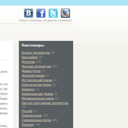
Наши страницы на других сервисах
Книгожанры
Бизнес-литература
(4)
Биография
(9)
Детектив
(34)
Детская литература
(16)
Драматургия
(1)
 раза
Женский роман
(9)
Исторический роман
(4)
и эта
Классическая проза
(5)
ут же
Комиксы
(1)
етную
Криминальная драма
(3)
общая
Мотивационные книги
(4)
Научно-популярная литература
дняга
(5)
енов,
Поэзия
(1)
когда
Приключения
(30)
Современная проза
(48)
Триллер
(34)
стью,