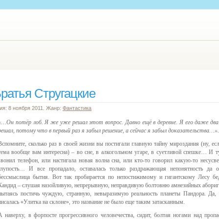
ратья Стругацкие
ия: 8 ноября 2011. Жанр:
Фантастика
«…Он потёр лоб. Я же уже решал этот вопрос. Давно ещё в деревне. Я его даже два
решал, потому что в первый раз я забыл решение, а сейчас я забыл доказательства…».
Вспомните, сколько раз в своей жизни вы постигали главную тайну мироздания (ну, есл
тема вообще вам интересна) – во сне, в алкогольном угаре, в суетливой спешке… И т
звонил телефон, или настигала новая волна сна, или кто-то говорил какую-то несусв
глупость… И все пропадало, оставалась только раздражающая непонятность да 
бессмыслица бытия. Вот так пробирается по непостижимому и гигантскому Лесу бе
Кандид – слушая назойливую, непрерывную, неправдивую болтовню амнезийных абориг
пытаясь постичь чуждую, странную, невыразимую реальность планеты Пандора. Да, 
писалась «Улитка на склоне», это название не было еще таким затасканным.
А наверху, в форпосте прогрессивного человечества, сидит, болтая ногами над пропа