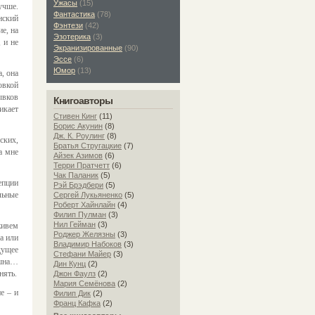
Ужасы
(15)
учше.
Фантастика
(78)
нский
Фэнтези
(42)
е, на
Эзотерика
(3)
 и не
Экранизированные
(90)
Эссе
(6)
Юмор
(13)
, она
овкой
ывков
Книгоавторы
икает
Стивен Кинг
(11)
Борис Акунин
(8)
Дж. К. Роулинг
(8)
ских,
Братья Стругацкие
(7)
а мне
Айзек Азимов
(6)
Терри Пратчетт
(6)
Чак Паланик
(5)
епции
Рэй Брэдбери
(5)
льные
Сергей Лукьяненко
(5)
Роберт Хайнлайн
(4)
Филип Пулман
(3)
Нил Гейман
(3)
живем
Роджер Желязны
(3)
а или
Владимир Набоков
(3)
дущее
Стефани Майер
(3)
ушна…
Дин Кунц
(2)
нять.
Джон Фаулз
(2)
Мария Семёнова
(2)
е – и
Филип Дик
(2)
Франц Кафка
(2)