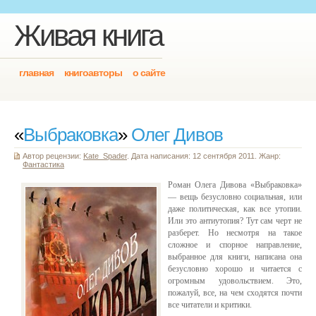
Живая книга
главная
книгоавторы
о сайте
«
Выбраковка
»
Олег Дивов
Автор рецензии:
Kate_Spader
. Дата написания: 12 сентября 2011. Жанр:
Фантастика
Роман Олега Дивова «Выбраковка»
— вещь безусловно социальная, или
даже политическая, как все утопии.
Или это антиутопия? Тут сам черт не
разберет. Но несмотря на такое
сложное и спорное направление,
выбранное для книги, написана она
безусловно хорошо и читается с
огромным удовольствием. Это,
пожалуй, все, на чем сходятся почти
все читатели и критики.