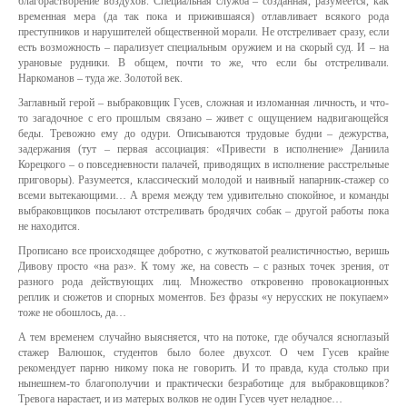
благорастворение воздухов. Специальная служба – созданная, разумеется, как
временная мера (да так пока и прижившаяся) отлавливает всякого рода
преступников и нарушителей общественной морали. Не отстреливает сразу, если
есть возможность – парализует специальным оружием и на скорый суд. И – на
урановые рудники. В общем, почти то же, что если бы отстреливали.
Наркоманов – туда же. Золотой век.
Заглавный герой – выбраковщик Гусев, сложная и изломанная личность, и что-
то загадочное с его прошлым связано – живет с ощущением надвигающейся
беды. Тревожно ему до одури. Описываются трудовые будни – дежурства,
задержания (тут – первая ассоциация: «Привести в исполнение» Даниила
Корецкого – о повседневности палачей, приводящих в исполнение расстрельные
приговоры). Разумеется, классический молодой и наивный напарник-стажер со
всеми вытекающими… А время между тем удивительно спокойное, и команды
выбраковщиков посылают отстреливать бродячих собак – другой работы пока
не находится.
Прописано все происходящее добротно, с жутковатой реалистичностью, веришь
Дивову просто «на раз». К тому же, на совесть – с разных точек зрения, от
разного рода действующих лиц. Множество откровенно провокационных
реплик и сюжетов и спорных моментов. Без фразы «у нерусских не покупаем»
тоже не обошлось, да…
А тем временем случайно выясняется, что на потоке, где обучался ясноглазый
стажер Валюшок, студентов было более двухсот. О чем Гусев крайне
рекомендует парню никому пока не говорить. И то правда, куда столько при
нынешнем-то благополучии и практически безработице для выбраковщиков?
Тревога нарастает, и из матерых волков не один Гусев чует неладное…