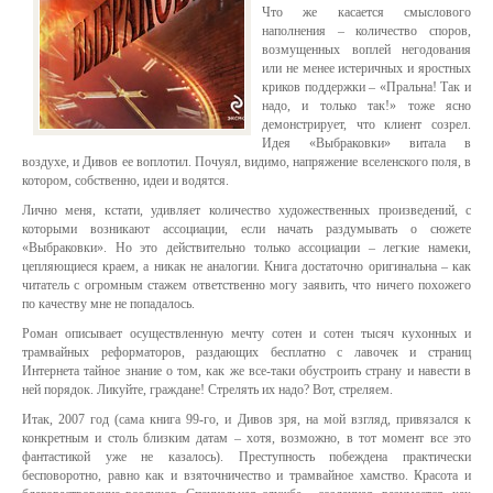
Что же касается смыслового
наполнения – количество споров,
возмущенных воплей негодования
или не менее истеричных и яростных
криков поддержки – «Пральна! Так и
надо, и только так!» тоже ясно
демонстрирует, что клиент созрел.
Идея «Выбраковки» витала в
воздухе, и Дивов ее воплотил. Почуял, видимо, напряжение вселенского поля, в
котором, собственно, идеи и водятся.
Лично меня, кстати, удивляет количество художественных произведений, с
которыми возникают ассоциации, если начать раздумывать о сюжете
«Выбраковки». Но это действительно только ассоциации – легкие намеки,
цепляющиеся краем, а никак не аналогии. Книга достаточно оригинальна – как
читатель с огромным стажем ответственно могу заявить, что ничего похожего
по качеству мне не попадалось.
Роман описывает осуществленную мечту сотен и сотен тысяч кухонных и
трамвайных реформаторов, раздающих бесплатно с лавочек и страниц
Интернета тайное знание о том, как же все-таки обустроить страну и навести в
ней порядок. Ликуйте, граждане! Стрелять их надо? Вот, стреляем.
Итак, 2007 год (сама книга 99-го, и Дивов зря, на мой взгляд, привязался к
конкретным и столь близким датам – хотя, возможно, в тот момент все это
фантастикой уже не казалось). Преступность побеждена практически
бесповоротно, равно как и взяточничество и трамвайное хамство. Красота и