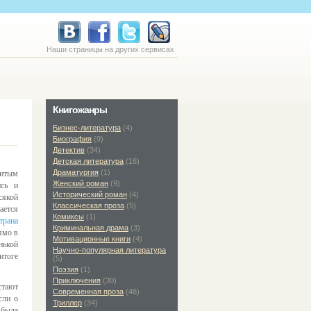
Наши страницы на других сервисах
Книгожанры
Бизнес-литература
(4)
Биография
(9)
Детектив
(34)
Детская литература
(16)
Драматургия
(1)
нитым
Женский роман
(9)
ись и
Исторический роман
(4)
сякой
Классическая проза
(5)
ается
Комиксы
(1)
трана
Криминальная драма
(3)
ямо в
Мотивационные книги
(4)
нькой
Научно-популярная литература
итоге
(5)
Поэзия
(1)
Приключения
(30)
стают
Современная проза
(48)
сли о
Триллер
(34)
 была