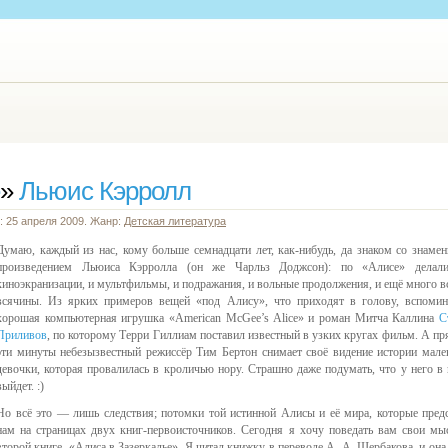
»
Льюис Кэрролл
: 25 апреля 2009. Жанр:
Детская литература
Думаю, каждый из нас, кому больше семнадцати лет, как-нибудь, да знаком со знаме
произведением Льюиса Кэрролла (он же Чарльз Доджсон): по «Алисе» делал
киноэкранизации, и мультфильмы, и подражания, и вольные продолжения, и ещё много в
всячины. Из ярких примеров вещей «под Алису», что приходят в голову, вспомин
хорошая компьютерная игрушка «American McGee’s Alice» и роман Митча Каллина
С
Приливов
, по которому Терри Гиллиам поставил известный в узких кругах фильм. А пр
эти минуты небезызвестный режиссёр Тим Бертон снимает своё видение истории мале
девочки, которая провалилась в кроличью нору. Страшно даже подумать, что у него в 
выйдет. :)
Но всё это — лишь следствия; потомки той истинной Алисы и её мира, которые пред
нам на страницах двух книг-первоисточников. Сегодня я хочу поведать вам свои мы
второй книге, «Алиса в Зазеркалье». Я читал книжку в переводе А. А. Щербакова, и она