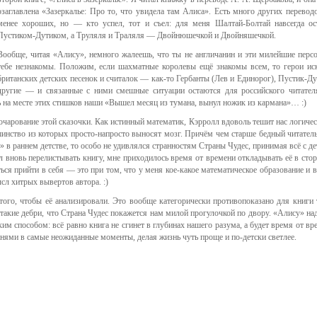
озаглавлена «Зазеркалье: Про то, что увидела там Алиса». Есть много других переводо
менее хороших, но — кто успел, тот и съел: для меня Шалтай-Болтай навсегда ос
Пустиком-Дутиком, а Труляля и Траляля — Двойнюшечкой и Двойняшечкой.
Вообще, читая «Алису», немного жалеешь, что ты не англичанин и эти милейшие перс
тебе незнакомы. Положим, если шахматные королевы ещё знакомы всем, то герои ис
британских детских песенок и считалок — как-то Гербанты (Лев и Единорог), Пустик-Ду
другие — и связанные с ними смешные ситуации остаются для российского читател
дь на месте этих стишков наши «Вышел месяц из тумана, вынул ножик из кармана»… :)
 очарование этой сказочки. Как истинный математик, Кэрролл вдоволь тешит нас логиче
инство из которых просто-напросто выносят мозг. Причём чем старше бедный читатель
» в раннем детстве, то особо не удивлялся странностям Страны Чудес, принимая всё с де
ал вновь перелистывать книгу, мне приходилось время от времени откладывать её в стор
ся прийти в себя — это при том, что у меня кое-какое математическое образование и в
ысл хитрых вывертов автора. :)
 того, чтобы её анализировали. Это вообще категорически противопоказано для книги 
в такие дебри, что Страна Чудес покажется нам милой прогулочкой по двору. «Алису» на
аким способом: всё равно книга не сгинет в глубинах нашего разума, а будет время от вр
ми в самые неожиданные моменты, делая жизнь чуть проще и по-детски светлее.