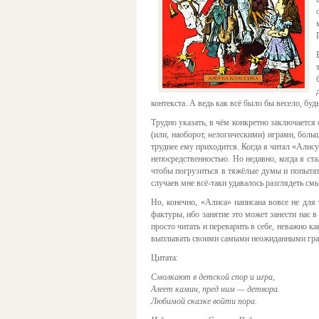
контекста. А ведь как всё было бы весело, бу
Трудно указать, в чём конкретно заключается
(или, наоборот,
не
логическими) играми, больш
труднее ему приходится. Когда я читал «Алису
непосредственностью. Но недавно, когда я ст
чтобы погрузиться в тяжёлые думы и попытать
случаев мне всё-таки удавалось разглядеть см
Но, конечно, «Алиса» написана вовсе не для
фактуры, ибо занятие это может занести нас 
просто читать и переварить в себе, неважно к
выплывать своими самыми неожиданными граня
Цитата:
Смолкают в детской спор и игра,
Алеет камин, пред ним — детвора.
Любимой сказке войти пора.