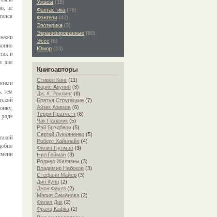
Ужасы
(15)
в, не
Фантастика
(78)
тался
Фэнтези
(42)
Эзотерика
(3)
Экранизированные
(90)
онажи
Эссе
(6)
конно
Юмор
(13)
тик и
я вне
Книгоавторы
Стивен Кинг
(11)
скими
Борис Акунин
(8)
, тем
Дж. К. Роулинг
(8)
тской
Братья Стругацкие
(7)
Айзек Азимов
(6)
онку,
Терри Пратчетт
(6)
 ряде
Чак Паланик
(5)
Рэй Брэдбери
(5)
Сергей Лукьяненко
(5)
такой
Роберт Хайнлайн
(4)
добно
Филип Пулман
(3)
емени
Нил Гейман
(3)
Роджер Желязны
(3)
Владимир Набоков
(3)
Стефани Майер
(3)
Дин Кунц
(2)
Джон Фаулз
(2)
Мария Семёнова
(2)
Филип Дик
(2)
Франц Кафка
(2)