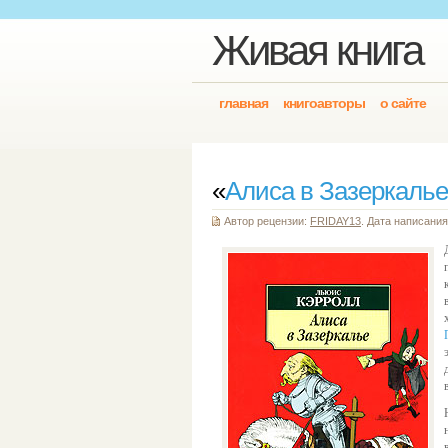
Живая книга
главная
книгоавторы
о сайте
«
Алиса в Зазеркалье
Автор рецензии:
FRIDAY13
. Дата написания