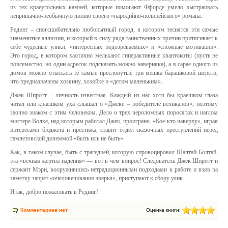
из тех краеугольных камней, которые помогают Ффорде умело выстраивать
непривычно-необычную линию своего «пародийно-полицейского» романа.
Рединг – сногсшибательно любопытный город, в котором теснятся эти самые
знаменитые аллюзии, и который в силу ряда таинственных причин притягивает к
себе чудесные улики, «интересных подозреваемых» и «сложные мотивации».
Это город, в котором хаотично мелькают гиперактивные квантокоты (пусть не
повсеместно, но один адресок подсказать можно наверняка), а в сарае одного из
домов можно отыскать те самые пресловутые три мешка барашковой шерсти,
что предназначены хозяину, хозяйке и «детям маленьким».
Джек Шпротт – личность известная. Каждый из нас хотя бы краешком глаза
читал или краешком уха слышал о «Джеке – победителе великанов», поэтому
заочно знаком с этим человеком. Дело о трех вероломных поросятах и наглом
мистере Волке, над которым работал Джек, проиграно. «Кое-кто наверху», играя
интересами бюджета и престижа, ставит отдел сказочных преступлений перед
гамлетовской дилеммой «быть иль не быть».
Как, в таком случае, быть с трагедией, которую спровоцировал Шалтай-Болтай,
эта «вечная жертва падения» — вот в чем вопрос! Следователь Джек Шпротт и
сержант Мэри, вооружившись нетрадиционными подходами к работе и взяв на
заметку запрет «очеловечивания зверья», приступают к сбору улик…
Итак, добро пожаловать в Рединг!
Комментариев нет
Оценка книги: