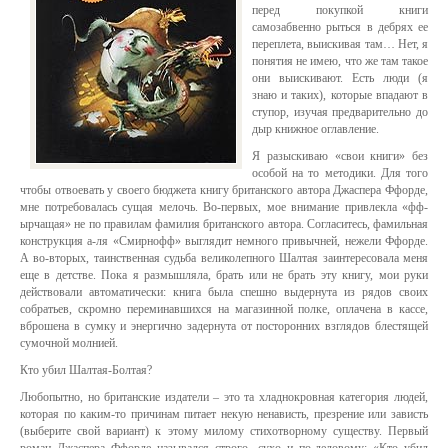
перед покупкой книги
самозабвенно рыться в дебрях ее
переплета, выискивая там… Нет, я
понятия не имею, что же там такое
они выискивают. Есть люди (я
знаю и таких), которые впадают в
ступор, изучая предварительно до
дыр книжное оглавление.
Я разыскиваю «свои книги» без
особой на то методики. Для того
чтобы отвоевать у своего бюджета книгу британского автора Джаспера Ффорде,
мне потребовалась сущая мелочь. Во-первых, мое внимание привлекла «фф-
ырчащая» не по правилам фамилия британского автора. Согласитесь, фамильная
конструкция а-ля «Смирнофф» выглядит немного привычней, нежели Ффорде.
А во-вторых, таинственная судьба великолепного Шалтая заинтересовала меня
еще в детстве. Пока я размышляла, брать или не брать эту книгу, мои руки
действовали автоматически: книга была спешно выдернута из рядов своих
собратьев, скромно переминавшихся на магазинной полке, оплачена в кассе,
вброшена в сумку и энергично задернута от посторонних взглядов блестящей
сумочной молнией.
Кто убил Шалтая-Болтая?
Любопытно, но британские издатели – это та хладнокровная категория людей,
которая по каким-то причинам питает некую ненависть, презрение или зависть
(выберите свой вариант) к этому милому стихотворному существу. Первый