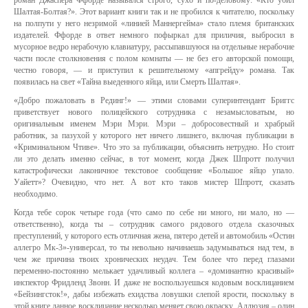
роман Джаспера Ффорде назывался строго, сухо и по-деловому: «Кто убил
Шалтая-Болтая?». Этот вариант книги так и не пробился к читателю, поскольку
на полпути у него незримой «линией Маннергейма» стало племя британских
издателей. Ффорде в ответ немного пофыркал для приличия, выбросил в
мусорное ведро нерабочую клавиатуру, рассыпавшуюся на отдельные нерабочие
части после столкновения с полом комнаты — не без его авторской помощи,
честно говоря, — и приступил к решительному «апгрейду» романа. Так
появилась на свет «Тайна выеденного яйца, или Смерть Шалтая».
«Добро пожаловать в Рединг!» — этими словами суперинтендант Бриггс
приветствует нового полицейского сотрудника с незамысловатым, но
оригинальным именем Мэри Мэри. Мэри – добросовестный и храбрый
работник, за пазухой у которого нет ничего лишнего, включая публикации в
«Криминальном Чтиве». Что это за публикации, объяснить нетрудно. Но стоит
ли это делать именно сейчас, в тот момент, когда Джек Шпротт получил
катастрофически лаконичное текстовое сообщение «Большое яйцо упало.
Уайетт»? Очевидно, что нет. А вот кто таков мистер Шпротт, сказать
необходимо.
Когда тебе сорок четыре года (что само по себе ни много, ни мало, но —
ответственно), когда ты – сотрудник самого рядового отдела сказочных
преступлений, у которого есть отличная жена, пятеро детей и автомобиль «Остин
аллегро Мк-3»-универсал, то ты невольно начинаешь задумываться над тем, в
чем же причина твоих хронических неудач. Тем более что перед глазами
переменно-постоянно мелькает удачливый коллега – «доминантно красивый»
инспектор Фридленд Звонн. И даже не воспользуешься кодовым восклицанием
«Бейзингсток!», дабы избежать ехидства ловушки слепой ярости, поскольку в
этой книге данное восклицание несколько меняет свою окраску. Аллюзия – один