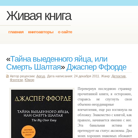
Живая книга
главная
книгоавторы
о сайте
«
Тайна выеденного яйца, или
Смерть Шалтая
»
Джаспер Ффорде
Автор рецензии:
Agrus
. Дата написания: 24 декабря 2011. Жанр:
Детектив
,
Фэнтези
,
Юмор
Перевернув последнюю страницу
прочитанной книги, я осторожно,
стараясь не спугнуть свои
объемно-неординарные
впечатления, еще раз взглянула на
обложку. Знакомство с книгой, как
правило, начинается именно с нее.
Эта банальная истина не
претендует на статус аксиомы. Два
моих хороших знакомых обожают