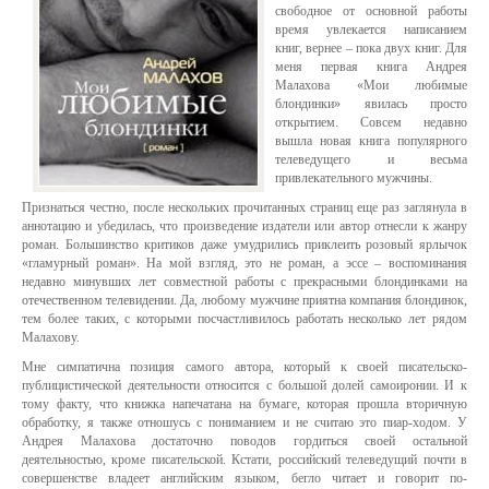
свободное от основной работы
время увлекается написанием
книг, вернее – пока двух книг. Для
меня первая книга Андрея
Малахова «Мои любимые
блондинки» явилась просто
открытием. Совсем недавно
вышла новая книга популярного
телеведущего и весьма
привлекательного мужчины.
Признаться честно, после нескольких прочитанных страниц еще раз заглянула в
аннотацию и убедилась, что произведение издатели или автор отнесли к жанру
роман. Большинство критиков даже умудрились приклеить розовый ярлычок
«гламурный роман». На мой взгляд, это не роман, а эссе – воспоминания
недавно минувших лет совместной работы с прекрасными блондинками на
отечественном телевидении. Да, любому мужчине приятна компания блондинок,
тем более таких, с которыми посчастливилось работать несколько лет рядом
Малахову.
Мне симпатична позиция самого автора, который к своей писательско-
публицистической деятельности относится с большой долей самоиронии. И к
тому факту, что книжка напечатана на бумаге, которая прошла вторичную
обработку, я также отношусь с пониманием и не считаю это пиар-ходом. У
Андрея Малахова достаточно поводов гордиться своей остальной
деятельностью, кроме писательской. Кстати, российский телеведущий почти в
совершенстве владеет английским языком, бегло читает и говорит по-