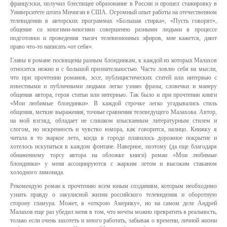
французски, получил блестящее образование в России и прошел стажировку в
Университете штата Мичиган в США. Огромный опыт работы на отечественном
телевидении в авторских программах «Большая стирка», «Пусть говорят»,
общение со многими-многими совершенно разными людьми в процессе
подготовки и проведения тысяч телевизионных эфиров, мне кажется, дают
право что-то написать «от себя».
Главы в романе посвящены разным блондинкам, к каждой из которых Малахов
относится нежно и с большой признательностью. Часто ловлю себя на мысли,
что при прочтении романов, эссе, публицистических статей или интервью с
известными и публичными людьми легко узнаю фразы, словечки и манеру
общения автора, героя статьи или интервью. Так было и при прочтении книги
«Мои любимые блондинки». В каждой строчке легко угадывались стиль
общения, меткие выражения, точные сравнения телеведущего Малахова. Автор,
на мой взгляд, обладает не слишком изысканным литературным стилем и
слогом, но искренность и чувство юмора, как говорится, налицо. Книжку я
читала в то жаркое лето, когда в городе плавилось дорожное покрытие и
хотелось искупаться в каждом фонтане. Наверное, поэтому (да еще благодаря
обнаженному торсу автора на обложке книги) роман «Мои любимые
блондинки» у меня ассоциируются с жарким летом и высоким стаканом
холодного лимонада.
Рекомендую роман к прочтению всем юным созданиям, которым необходимо
узнать правду о закулисной жизни российского телевидения и оборотную
сторону гламура. Может, я «открою Америку», но на самом деле Андрей
Малахов еще раз убедил меня в том, что мечты можно превратить в реальность,
только если очень захотеть и много работать, забывая о времени, личной жизни