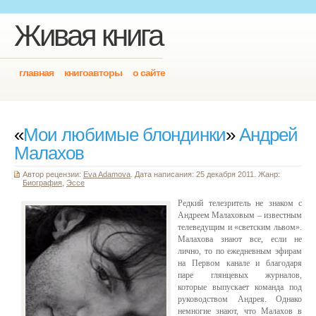
Живая книга
главная
книгоавторы
о сайте
«
Мои любимые блондинки
»
Андрей
Малахов
Автор рецензии:
Eva Adamova
. Дата написания: 25 декабря 2011. Жанр:
Биография
,
Эссе
Редкий телезритель не знаком с
Андреем Малаховым – известным
телеведущим и «светским львом».
Малахова знают все, если не
лично, то по ежедневным эфирам
на Первом канале и благодаря
паре глянцевых журналов,
которые выпускает команда под
руководством Андрея. Однако
немногие знают, что Малахов в