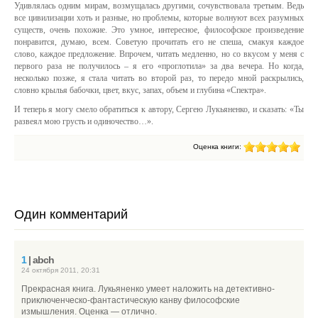
Удивлялась одним мирам, возмущалась другими, сочувствовала третьим. Ведь
все цивилизации хоть и разные, но проблемы, которые волнуют всех разумных
существ, очень похожие. Это умное, интересное, философское произведение
понравится, думаю, всем. Советую прочитать его не спеша, смакуя каждое
слово, каждое предложение. Впрочем, читать медленно, но со вкусом у меня с
первого раза не получилось – я его «проглотила» за два вечера. Но когда,
несколько позже, я стала читать во второй раз, то передо мной раскрылись,
словно крылья бабочки, цвет, вкус, запах, объем и глубина «Спектра».
И теперь я могу смело обратиться к автору, Сергею Лукьяненко, и сказать: «Ты
развеял мою грусть и одиночество…».
Оценка книги:
Один комментарий
1
| abch
24 октября 2011, 20:31
Прекрасная книга. Лукьяненко умеет наложить на детективно-
приключенческо-фантастическую канву философские
измышления. Оценка — отлично.