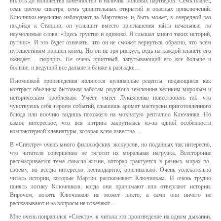
вплоть до количества конечностей и наличия половых партнеров. Семь планет,
семь цветов спектра, семь удивительных открытий и опасных приключений.
Ключники неусыпно наблюдают за Мартином, и, быть может, в очередной раз
подойдя к Станции, он услышит вместо приглашения зайти печальные, но
неумолимые слова: «Здесь грустно и одиноко. Я слышал много таких историй,
путник». И это будет означать, что он не сможет вернуться обратно, что всем
путешествиям пришел конец. Но он не зря рискует, ведь на каждой планете его
ожидает… сюрприз. Не очень приятный, запутывающий его все больше и
больше, и ведущий все дальше и ближе к разгадке…
Изюминкой произведения являются кулинарные рецепты, подающиеся как
контраст обычным бытовым заботам рядового землянина великим мировым и
историческим проблемам. Умеет, умеет Лукьяненко повествовать так, что
чувствуешь себя героем событий, слышишь аромат мастерски приготовленного
блюда или воочию видишь похожего на мохнатую рептилию Ключника. Но
самое интересное, что вся интрига закрутилась из-за одной особенности
компьютерной клавиатуры, которая всем известна…
В «Спектре» очень много философских экскурсов, но поданных так интересно,
что читателя совершенно не тяготит их моральная нагрузка. Всесторонне
рассматривается тема смысла жизни, которая трактуется в разных мирах по-
своему, но всегда интересно, нестандартно, оригинально. Очень увлекательно
читать истории, которые Мартин рассказывает Ключникам. И очень трудно
понять логику Ключников, когда они принимают или отвергают истории.
Впрочем, понять Ключников не может никто, а сами они ничего не
рассказывают и на вопросы не отвечают…
Мне очень понравился «Спектр», я читала это произведение на одном дыхании.