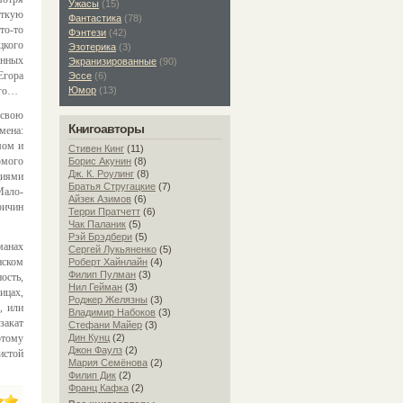
Ужасы
(15)
уткую
Фантастика
(78)
то-то
Фэнтези
(42)
цкого
Эзотерика
(3)
енных
Экранизированные
(90)
Егора
Эссе
(6)
ого…
Юмор
(13)
 свою
Книгоавторы
мена:
мом и
Стивен Кинг
(11)
омого
Борис Акунин
(8)
Дж. К. Роулинг
(8)
циями
Братья Стругацкие
(7)
Мало-
Айзек Азимов
(6)
ричин
Терри Пратчетт
(6)
Чак Паланик
(5)
Рэй Брэдбери
(5)
манах
Сергей Лукьяненко
(5)
нском
Роберт Хайнлайн
(4)
Филип Пулман
(3)
ость,
Нил Гейман
(3)
ицах,
Роджер Желязны
(3)
, или
Владимир Набоков
(3)
закат
Стефани Майер
(3)
отому
Дин Кунц
(2)
Джон Фаулз
(2)
истой
Мария Семёнова
(2)
Филип Дик
(2)
Франц Кафка
(2)