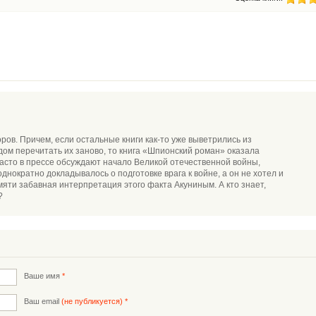
ов. Причем, если остальные книги как-то уже выветрились из
дом перечитать их заново, то книга «Шпионский роман» оказала
асто в прессе обсуждают начало Великой отечественной войны,
днократно докладывалось о подготовке врага к войне, а он не хотел и
мяти забавная интерпретация этого факта Акуниным. А кто знает,
?
Ваше имя
*
Ваш email
(не публикуется) *