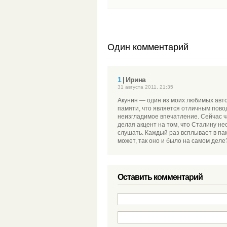
Один комментарий
1
| Ирина
31 августа 2011, 21:35
Акунин — один из моих любимых автор
памяти, что является отличным пово
неизгладимое впечатление. Сейчас ч
делая акцент на том, что Сталину нео
слушать. Каждый раз всплывает в па
может, так оно и было на самом деле
Оставить комментарий