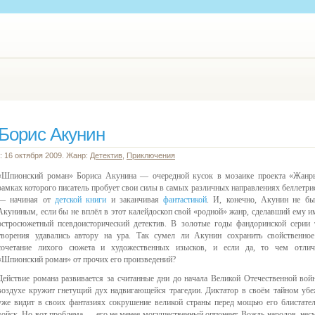
Борис Акунин
: 16 октября 2009. Жанр:
Детектив
,
Приключения
«Шпионский роман» Бориса Акунина — очередной кусок в мозаике проекта «Жанр
рамках которого писатель пробует свои силы в самых различных направлениях беллетри
— начиная от
детской книги
и заканчивая
фантастикой
. И, конечно, Акунин не б
Акуниным, если бы не вплёл в этот калейдоскоп свой «родной» жанр, сделавший ему 
остросюжетный псевдоисторический детектив. В золотые годы фандоринской серии 
творения удавались автору на ура. Так сумел ли Акунин сохранить свойственно
сочетание лихого сюжета и художественных изысков, и если да, то чем отлич
«Шпионский роман» от прочих его произведений?
Действие романа развивается за считанные дни до начала Великой Отечественной вой
воздухе кружит гнетущий дух надвигающейся трагедии. Диктатор в своём тайном уб
уже видит в своих фантазиях сокрушение великой страны перед мощью его блистате
войск. Но вот проблема — его не менее могущественный оппонент, Вождь народов, нес