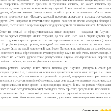
на совершенно очевидные признаки и тревожные сигналы, не хочет замечать ж
опасность, нависшую над попеченной ему страной. Единственной возможностью хоть ч
сделать, обратить мнение Вождя вспять, остаётся улов «с поличным» тайного неме
агента, известного как «Вассер», который проводит диверсию в высших государств
кругах. Это непростое и ответственное задание ложится на плечи молодого боксера 
Дорина, состоящего в секретной группе под руководством опытного чекиста Октябрьск
Ответ на первый из сформулированных выше вопросов — сохранил ли Акунин
е на первых страницах книги: сохранил, да ещё как!.. Всё, как в старые добрые вре
многоходовки, скрытые враги, интересные персонажи — и за всем этим крепкая (в пря
я. Егор Дорин (между прочим, очередной потомок одного крестоносца, хорошо знак
 может быть, не такой колоритный, как Эраст Петрович, но наблюдать за трансформа
 советского юнца, обречённого на страшную войну, само по себе очень захватывающе. 
ставит не меньшее удовольствие распутывание клубка «альтернативной» версии п
войны. В общем, веселья не убавилось с прошлых лет. :)
ского романа». Вообще, книга вполне типична для Акунина, дающего в своих ро
стории страны. Но, в отличие от остальных прочитанных мной книг автора, в «Шпио
ь и пессимизм, обусловленную исторической ситуацией, ощущается некоторая воздушн
 письма, и в отсутствии имён собственных, когда речь заходит о реальных исторических л
, первоначально) точке зрения на происходящее вокруг. В том же романе «Коронация
 частью тоже псевдоисторические) выглядели очень серьёзно; предстоящий неизбежный 
ьное впечатление. А «Шпионский роман» так и пышет румяной иллюзорностью мира, п
тронули. Хотя, быть может, оно и правильно, учитывая позиционирование книги как ч
Оценка книги: