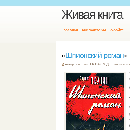
Живая книга
главная
книгоавторы
о сайте
«
Шпионский роман
»
Автор рецензии:
FRIDAY13
. Дата написания