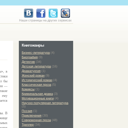
Наши страницы на других сервисах
Книгожанры
Бизнес-литература
(4)
Биография
(9)
Детектив
(34)
Детская литература
(16)
Драматургия
(1)
ы», в
Женский роман
(9)
стики
Исторический роман
(4)
ыл бы
Классическая проза
(5)
имя —
Комиксы
(1)
такие
Криминальная драма
(3)
е ему
Мотивационные книги
(4)
ается
Научно-популярная литература
(5)
Поэзия
(1)
ны. В
Приключения
(30)
ежище
Современная проза
(48)
льных
Триллер
(34)
мотря