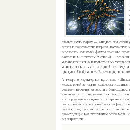
писательскую форму — отпадает сам собой уж
сложные политические интриги, тактические 
переносном смыслах) фигура главного геро
постоянным читателям Акунина) — персонаж,
мировоззренческих и нравственных установок
мальски знакомому с историей человеку до
преступной небрежности Вождя перед началом 
А теперь о характерных признаках «Шпион
неожиданный взгляд на кризисные моменты и
романе», несмотря на всю его безысходност
кукольность. Это выражается и в лёгком стиле
и в доринской упрощённой (по крайней мере
последний из романов» все события (большей
царского рода мог оказать на читателя сил
происходящие там катаклизмы особо меня не 
беллетристики?..