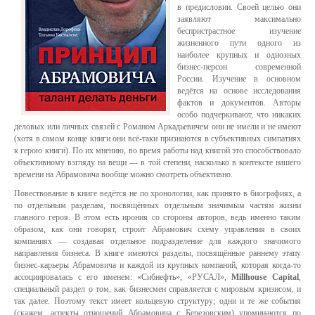
в предисловии. Своей целью они
заявляют максимально
беспристрастное изучение
жизненного пути одного из
наиболее крупных и одиозных
бизнес-персон современной
России. Изучение в основном
ведётся на основе исследования
фактов и документов. Авторы
особо подчеркивают, что никаких
деловых или личных связей с Романом Аркадьевичем они не имели и не имеют
(хотя в самом конце книги они всё-таки признаются в субъективных симпатиях
к герою книги). По их мнению, во время работы над книгой это способствовало
объективному взгляду на вещи — в той степени, насколько в контексте нашего
времени на Абрамовича вообще можно смотреть объективно.
Повествование в книге ведётся не по хронологии, как принято в биографиях, а
по отдельным разделам, посвящённых отдельным значимым частям жизни
главного героя. В этом есть ирония со стороны авторов, ведь именно таким
образом, как они говорят, строит Абрамович схему управления в своих
компаниях — создавая отдельное подразделение для каждого значимого
направления бизнеса. В книге имеются разделы, посвящённые раннему этапу
бизнес-карьеры Абрамовича и каждой из крупных компаний, которая когда-то
ассоциировалась с его именем: «Сибнефть», «РУСАЛ»,
Millhouse Capital
,
специальный раздел о том, как бизнесмен справляется с мировым кризисом, и
так далее. Поэтому текст имеет кольцевую структуру; одни и те же события
(скажем, аспекты отношений Абрамовича с Березовским) упоминаются по