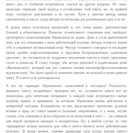
много раз, в изобилии встречаются ссылки на другие разделы. Не знаю,
насколько оправдан такой подход к составлению этой книги, но, по крайней
мере, смотрится оригинально и не скучно. Хотя я замечал иногда явные
самоповторы в тексте, когда авторы по несколько раз разжёвывали одно и то же.
В целом книга получилась интересной и, что очень важно, действительно
близкой к объективности. Попыток сознательного очернения или, наоборот,
чрезмерного возвеличивания Абрамовича не видно. Даже в столь щепетильной
теме, как его отношения с ныне действующей властью, авторы остаются верны
себе и сохраняют незамыленный взор. Фигура «главного олигарха» в последнее
время крайне мифологизирована и окружена беспрецедентным «дымовым
ореолом», но составители не поддались искушению внести в книгу красочные
слухи и домыслы. К слову говоря, оба автора работают в издательском доме
«Коммерсантъ», который как раз славится своими высокопрофессиональными
журналистами. Это было одной из основных причин, по которой я купил данную
книгу. И в итоге я не разочаровался.
А что же «принцип Абрамовича», вынесенный в заголовок? Разумеется,
никакого такого волшебного принципа нет, но составители книги всё же
попытались дать читателям обещанное: в каждой главе встречаются сжатые
подобия правил и принципов, по которым Абрамович якобы действовал в
конкретной ситуации. Большинство из них представляют прописные деловые
истины и вряд ли станут каким-то большим откровением, и у меня, честно
говоря, есть сомнения в целесообразности их включения в текст — уж слишком
они порой смотрятся вычурно и назидательно. Но, в любом случае, из этих
«принципов» можно вытянуть для себя и своего бизнеса нечто действительно
полезное. В конце концов, главная движущая сила всегда внутри самого