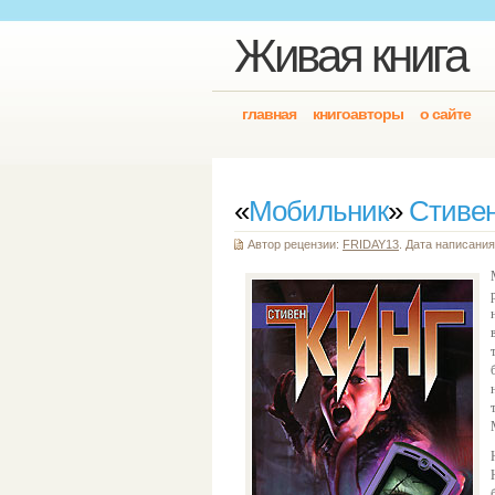
Живая книга
главная
книгоавторы
о сайте
«
Мобильник
»
Стивен
Автор рецензии:
FRIDAY13
. Дата написания