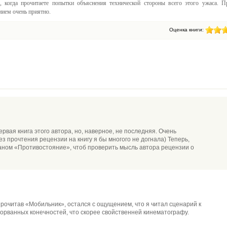
, когда прочитаете попытки объяснения технической стороны всего этого ужаса. П
ением очень приятно.
Оценка книги:
вая книга этого автора, но, наверное, не последняя. Очень
ез прочтения рецензии на книгу я бы многого не догнала) Теперь,
аном «Противостояние», чтоб проверить мысль автора рецензии о
Прочитав «Мобильник», остался с ощущением, что я читал сценарий к
оторванных конечностей, что скорее свойственней кинематографу.