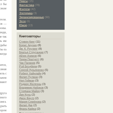
Ужасы
(15)
ыл бы
Фантастика
(78)
сякие
Фэнтези
(42)
Эзотерика
(3)
Экранизированные
(90)
теля.
Эссе
(6)
тов —
Юмор
(13)
фоны.
люди,
Книгоавторы
е так
рь им
Стивен Кинг
(11)
удьбы
Борис Акунин
(8)
Дж. К. Роулинг
(8)
ём-то
Братья Стругацкие
(7)
когда
Айзек Азимов
(6)
Терри Пратчетт
(6)
Чак Паланик
(5)
ится,
Рэй Брэдбери
(5)
самая
Сергей Лукьяненко
(5)
ель с
Роберт Хайнлайн
(4)
Филип Пулман
(3)
льном
Нил Гейман
(3)
инают
Роджер Желязны
(3)
Владимир Набоков
(3)
Стефани Майер
(3)
друга
Дин Кунц
(2)
много
Джон Фаулз
(2)
инга.
Мария Семёнова
(2)
Филип Дик
(2)
крыть
Франц Кафка
(2)
тором