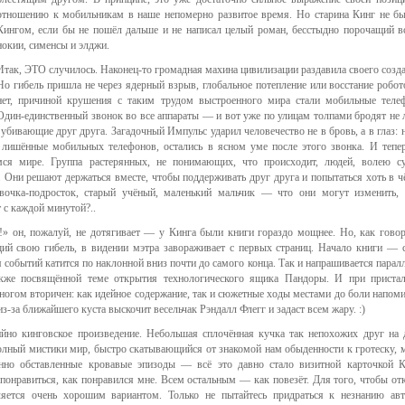
отношению к мобильникам в наше непомерно развитое время. Но старина Кинг не б
Кингом, если бы не пошёл дальше и не написал целый роман, бесстыдно порочащий в
нокии, сименсы и элджи.
Итак, ЭТО случилось. Наконец-то громадная махина цивилизации раздавила своего созда
Но гибель пришла не через ядерный взрыв, глобальное потепление или восстание робо
нет, причиной крушения с таким трудом выстроенного мира стали мобильные теле
Один-единственный звонок во все аппараты — и вот уже по улицам толпами бродят не 
убивающие друг друга. Загадочный Импульс ударил человечество не в бровь, а в глаз: н
, лишённые мобильных телефонов, остались в ясном уме после этого звонка. И тепе
ся мире. Группа растерянных, не понимающих, что происходит, людей, волею с
. Они решают держаться вместе, чтобы поддерживать друг друга и попытаться хоть в ч
евочка-подросток, старый учёный, маленький мальчик — что они могут изменить, 
 с каждой минутой?..
» он, пожалуй, не дотягивает — у Кинга были книги гораздо мощнее. Но, как говор
ий свою гибель, в видении мэтра завораживает с первых страниц. Начало книги — 
ия событий катится по наклонной вниз почти до самого конца. Так и напрашивается паралл
акже посвящённой теме открытия технологического ящика Пандоры. И при приста
ногом вторичен: как идейное содержание, так и сюжетные ходы местами до боли напом
з-за ближайшего куста выскочит весельчак Рэндалл Флегг и задаст всем жару. :)
йно кинговское произведение. Небольшая сплочённая кучка так непохожих друг на 
олный мистики мир, быстро скатывающийся от знакомой нам обыденности к гротеску, 
анно обставленные кровавые эпизоды — всё это давно стало визитной карточкой К
онравиться, как понравился мне. Всем остальным — как повезёт. Для того, чтобы от
яется очень хорошим вариантом. Только не пытайтесь придраться к незнанию ав