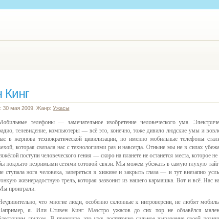
 Кинг
: 30 мая 2009. Жанр:
Ужасы
Мобильные телефоны — замечательное изобретение человеческого ума. Электриче
радио, телевидение, компьютеры — всё это, конечно, тоже дивило людские умы и вовл
нас в жернова технократической цивилизации, но именно мобильные телефоны стал
вехой, которая связала нас с технологиями раз и навсегда. Отныне мы не в силах убежа
тяжёлой поступи человеческого гения — скоро на планете не останется места, которое не
бы покрыто незримыми сетями сотовой связи. Мы можем убежать в самую глухую тайгу
не ступала нога человека, запереться в хижине и закрыть глаза — и тут внезапно ус
тонкую жизнерадостную трель, которая зазвонит из нашего кармашка. Вот и всё. Нас н
Мы проиграли.
Неудивительно, что многие люди, особенно склонные к интроверсии, не любят мобиль
Например, я. Или Стивен Кинг. Маэстро ужасов до сих пор не обзавёлся мале
блестящим другом. В принципе, это уже достаточно сильное выражение своей позиц