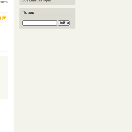
Все книгоавторы
росто
Поиск