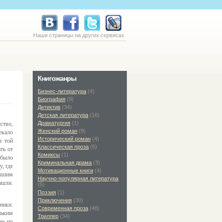
Наши страницы на других сервисах
Книгожанры
Бизнес-литература
(4)
Биография
(9)
Детектив
(34)
Детская литература
(16)
Драматургия
(1)
ство,
Женский роман
(9)
екало
Исторический роман
(4)
и той
Классическая проза
(5)
ть от
Комиксы
(1)
 было
Криминальная драма
(3)
, где
Мотивационные книги
(4)
лышим
Научно-популярная литература
ашли.
(5)
Поэзия
(1)
Приключения
(30)
ники.
Современная проза
(48)
ньким
Триллер
(34)
ии по