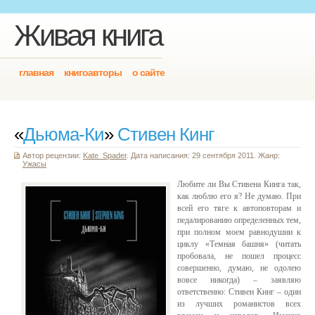
Живая книга
главная
книгоавторы
о сайте
«
Дьюма-Ки
»
Стивен Кинг
Автор рецензии:
Kate_Spader
. Дата написания: 29 сентября 2011. Жанр:
Ужасы
Любите ли Вы Стивена Кинга так,
как люблю его я? Не думаю. При
всей его тяге к автоповторам и
педалированию определенных тем,
при полном моем равнодушии к
циклу «Темная башня» (читать
пробовала, не пошел процесс
совершенно, думаю, не одолею
вовсе никогда) – заявляю
ответственно: Стивен Кинг – один
из лучших романистов всех