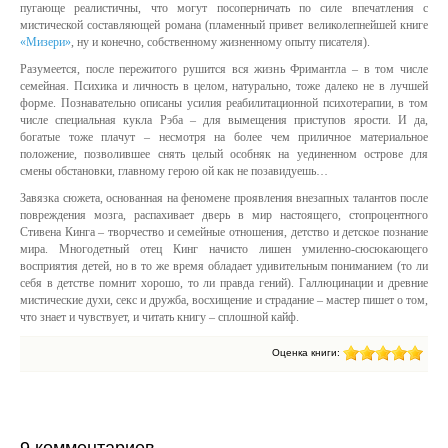
пугающе реалистичны, что могут посоперничать по силе впечатления с
мистической составляющей романа (пламенный привет великолепнейшей книге
«Мизери»
, ну и конечно, собственному жизненному опыту писателя).
Разумеется, после пережитого рушится вся жизнь Фримантла – в том числе
семейная. Психика и личность в целом, натурально, тоже далеко не в лучшей
форме. Познавательно описаны усилия реабилитационной психотерапии, в том
числе специальная кукла Рэба – для вымещения приступов ярости. И да,
богатые тоже плачут – несмотря на более чем приличное материальное
положение, позволившее снять целый особняк на уединенном острове для
смены обстановки, главному герою ой как не позавидуешь…
Завязка сюжета, основанная на феномене проявления внезапных талантов после
повреждения мозга, распахивает дверь в мир настоящего, стопроцентного
Стивена Кинга – творчество и семейные отношения, детство и детское познание
мира. Многодетный отец Кинг начисто лишен умиленно-сюсюкающего
восприятия детей, но в то же время обладает удивительным пониманием (то ли
себя в детстве помнит хорошо, то ли правда гений). Галлюцинации и древние
мистические духи, секс и дружба, восхищение и страдание – мастер пишет о том,
что знает и чувствует, и читать книгу – сплошной кайф.
Оценка книги: