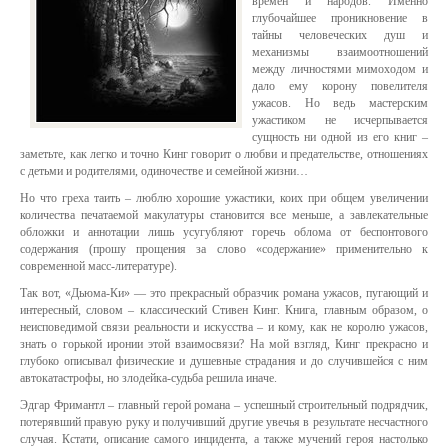
времен и народов. Именно
глубочайшее проникновение в
тайны человеческих душ и
механизмы взаимоотношений
между личностями мимоходом и
дало ему корону повелителя
ужасов. Но ведь мастерским
ужастиком не исчерпывается
сущность ни одной из его книг –
заметьте, как легко и точно Кинг говорит о любви и предательстве, отношениях
с детьми и родителями, одиночестве и семейной жизни…
Но что греха таить – люблю хорошие ужастики, коих при общем увеличении
количества печатаемой макулатуры становится все меньше, а завлекательные
обложки и аннотации лишь усугубляют горечь облома от беспонтового
содержания (прошу прощения за слово «содержание» применительно к
современной масс-литературе).
Так вот, «Дьюма-Ки» — это прекрасный образчик романа ужасов, пугающий и
интересный, словом – классический Стивен Кинг. Книга, главным образом, о
неисповедимой связи реальности и искусства – и кому, как не королю ужасов,
знать о горькой иронии этой взаимосвязи? На мой взгляд, Кинг прекрасно и
глубоко описывал физические и душевные страдания и до случившейся с ним
автокатастрофы, но злодейка-судьба решила иначе.
Эдгар Фримантл – главный герой романа – успешный строительный подрядчик,
потерявший правую руку и получивший другие увечья в результате несчастного
случая. Кстати, описание самого инцидента, а также мучений героя настолько