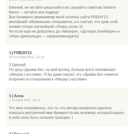
Евгений, не читайте рецензий и не слушайте советов) Любите
Кинга — читайте все подряд!
Вон безмерно уважаемому мной хозяину сайта FRIDAY13
кинговский «Мобильник» понравился, а я считаю, что хуже этой
книжки только скучнейший «Ловец снов» )))
Но если еще не добрались до «Мизери», «Долорес Клейборн» и
«Игры Джеральда» — ррррекомендую!)))
4
| FRIDAY13
30 сентября 2011, 10:16
2 Евгений
По духу «Дьюма-Ки», на мой взгляд, больше всего напоминает
«Мешок с костями». Я бы даже сказал, что «Дьюма-Ки» немного
вторичен по отношению к «Мешку с костями».
5
| Алла
1 октября 2011, 19:14
Что мне понравилось, это то, что автору прекрасно удалось
показать внутренний мир Фримантла как человека, который нашел
в себе силы быть сильнее трагедии. )