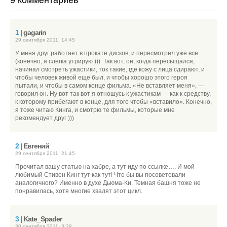
9 комментариев
1
| gagarin
29 сентября 2011, 14:45
У меня друг работает в прокате дисков, и пересмотрел уже все
(конечно, я слегка утрирую ))). Так вот, он, когда пересыщался,
начинал смотреть ужастики, ток такие, где кожу с лица сдирают, и
чтобы человек живой еще был, и чтобы хорошо этого героя
пытали, и чтобы в самом конце фильма. «Не вставляет меня», —
говорил он. Ну вот так вот я отношусь к ужастикам — как к средству,
к которому прибегают в конце, для того чтобы «вставило». Конечно,
я тоже читаю Кинга, и смотрю те фильмы, которые мне
рекомендует друг )))
2
| Евгений
29 сентября 2011, 21:45
Прочитал вашу статью на хабре, а тут иду по ссылке…. И мой
любимый Стивен Кинг тут как тут! Что бы вы посоветовали
аналогичного? Именно в духе Дьюма-Ки. Темная башня тоже не
понравилась, хотя многие хвалят этот цикл.
3
| Kate_Spader
30 сентября 2011, 3:38