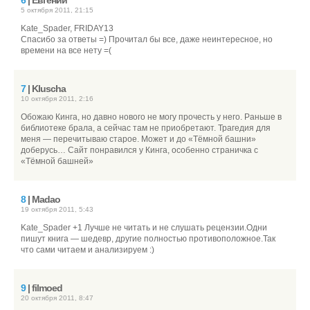
6
| Евгений
5 октября 2011, 21:15
Kate_Spader, FRIDAY13
Спасибо за ответы =) Прочитал бы все, даже неинтересное, но
времени на все нету =(
7
| Kluscha
10 октября 2011, 2:16
Обожаю Кинга, но давно нового не могу прочесть у него. Раньше в
библиотеке брала, а сейчас там не приобретают. Трагедия для
меня — перечитываю старое. Может и до «Тёмной башни»
доберусь… Сайт понравился у Кинга, особенно страничка с
«Тёмной башней»
8
| Madao
19 октября 2011, 5:43
Kate_Spader +1 Лучше не читать и не слушать рецензии.Одни
пишут книга — шедевр, другие полностью противоположное.Так
что сами читаем и анализируем :)
9
| filmoed
20 октября 2011, 8:47