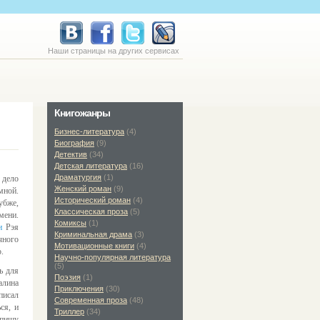
Наши страницы на других сервисах
Книгожанры
Бизнес-литература
(4)
Биография
(9)
Детектив
(34)
Детская литература
(16)
Драматургия
(1)
 дело
Женский роман
(9)
мной.
Исторический роман
(4)
убже,
Классическая проза
(5)
мени.
Комиксы
(1)
и
Рэя
Криминальная драма
(3)
чного
Мотивационные книги
(4)
.
Научно-популярная литература
(5)
ь для
Поэзия
(1)
алина
Приключения
(30)
писал
Современная проза
(48)
ся, и
Триллер
(34)
опишу