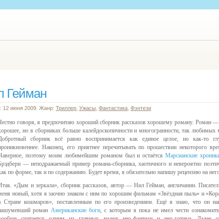
л Гейман
: 12 июня 2009. Жанр:
Триллер
,
Ужасы
,
Фантастика
,
Фэнтези
Честно говоря, я предпочитаю хороший сборник рассказов хорошему роману. Роман —
хорошее, но в сборниках больше калейдоскопичности и многогранности, так любимых 
Добротный сборник всё равно воспринимается как единое целое, но как-то гл
проникновеннее. Наконец, его приятнее перечитывать по прошествии некоторого вре
Наверное, поэтому моим любимейшим романом был и остаётся
Марсианские хроник
Брэдбери — неподражаемый пример романа-сборника, хаотичного и невероятно поэти
как по форме, так и по содержанию. Будет время, я обязательно напишу рецензию на него
Итак. «Дым и зеркала», сборник рассказов, автор — Нил Гейман, англичанин. Писател
меня новый, хотя я заочно знаком с ним по хорошим фильмам «Звёздная пыль» и «Кор
в Стране кошмаров», поставленным по его произведениям. Ещё я знаю, что он на
нашумевший роман
Американские боги
, с которым я пока не имел чести ознакомить
вообще считается одним из главных надеж нео-фэнтези и нео-готики. Далее 