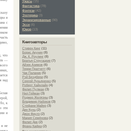
Ужасы
(15)
Фантастика
(78)
Фэнтези
(42)
сказу
Эзотерика
(3)
два и
Экранизированные
(90)
ана с
Эссе
(6)
нении
Юмор
(13)
сяком
часть
Книгоавторы
димо,
Стивен Кинг
(11)
Борис Акунин
(8)
, что
Дж. К. Роулинг
(8)
ств —
Братья Стругацкие
(7)
Айзек Азимов
(6)
всего
Терри Пратчетт
(6)
инах,
Чак Паланик
(5)
ается
Рэй Брэдбери
(5)
я над
Сергей Лукьяненко
(5)
Роберт Хайнлайн
(4)
Филип Пулман
(3)
Белая
Нил Гейман
(3)
Роджер Желязны
(3)
ерой,
Владимир Набоков
(3)
Но, к
Стефани Майер
(3)
и эти
Дин Кунц
(2)
шни и
Джон Фаулз
(2)
Мария Семёнова
(2)
Филип Дик
(2)
 я не
Франц Кафка
(2)
рника