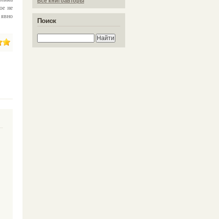
Все книгоавторы
ое не
 явно
Поиск