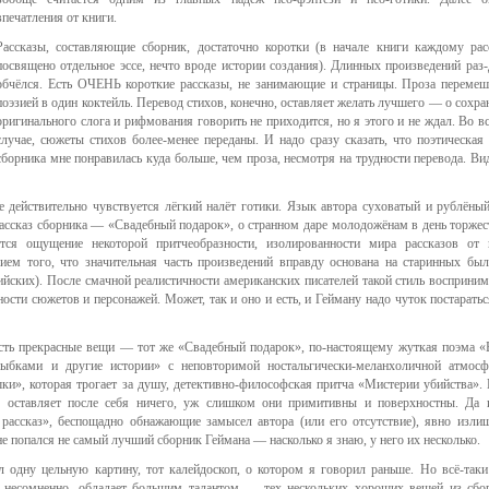
впечатления от книги.
Рассказы, составляющие сборник, достаточно коротки (в начале книги каждому рас
посвящено отдельное эссе, нечто вроде истории создания). Длинных произведений раз-
обчёлся. Есть ОЧЕНЬ короткие рассказы, не занимающие и страницы. Проза перемеш
поэзией в один коктейль. Перевод стихов, конечно, оставляет желать лучшего — о сохра
оригинального слога и рифмования говорить не приходится, но я этого и не ждал. Во в
случае, сюжеты стихов более-менее переданы. И надо сразу сказать, что поэтическая 
сборника мне понравилась куда больше, чем проза, несмотря на трудности перевода. Ви
 действительно чувствуется лёгкий налёт готики. Язык автора суховатый и рублёный
рассказ сборника — «Свадебный подарок», о странном даре молодожёнам в день торже
ётся ощущение некоторой притчеобразности, изолированности мира рассказов от 
ием того, что значительная часть произведений вправду основана на старинных был
лийских). После смачной реалистичности американских писателей такой стиль восприним
ности сюжетов и персонажей. Может, так и оно и есть, и Гейману надо чуток постаратьс
 Есть прекрасные вещи — тот же «Свадебный подарок», по-настоящему жуткая поэма «
рыбками и другие истории» с неповторимой ностальгически-меланхоличной атмосф
ки», которая трогает за душу, детективно-философская притча «Мистерии убийства». 
не оставляет после себя ничего, уж слишком они примитивны и поверхностны. Да 
т рассказ», беспощадно обнажающие замысел автора (или его отсутствие), явно изли
 попался не самый лучший сборник Геймана — насколько я знаю, у него их несколько.
л одну цельную картину, тот калейдоскоп, о котором я говорил раньше. Но всё-таки
, несомненно, обладает большим талантом — тех нескольких хороших вещей из сбо