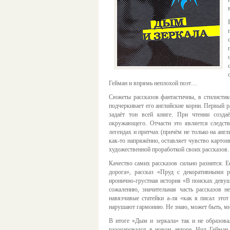
Гейман и впрямь неплохой поэт…
Сюжеты рассказов фантастичны, в стилистике
подчеркивает его английские корни. Первый 
задаёт тон всей книге. При чтении созда
окружающего. Отчасти это является следств
легендах и притчах (причём не только на анг
как-то напряжённо, оставляет чувство картон
художественной проработкой своих рассказов.
Качество самих рассказов сильно разнится.
дорога», рассказ «Пруд с декоративными 
иронично-грустная история «В поисках девуш
сожалению, значительная часть рассказов 
навязчивые статейки а-ля «как я писал это
нарушают гармонию. Не знаю, может быть, мне
В итоге «Дым и зеркала» так и не образова
разочаровался в новом авторе. Нил Гейман