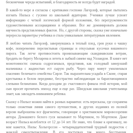
бесконечная череда испытаний, и благодарность не всегда будет наградой.
В какой-то мере я согласна с критиками госпожи Лагерлеф, которые пытались
изгнать Нильса с гусями из школьной аудитории. Ученики лучше усвоят
информацию с четкой логической формой изложения, без перегруженности
художественными ассоциациями и образами. Все же доминировать должна
научность представленных фактов. Но, с другой стороны, сказка уже изначально
переросла параметры учебника и стала уникальным литературным явлением.
Я люблю читать Лагерлеф, завернувшись в теплый плед, грея руки о чашку
кофе, попеременно перелистывая страницы и откусывая кусочки вишневого
пирога. Так легче противостоять пронизывающим скандинавским ветрам,
бродить по берегу Меларена и лететь в зыбкой синеве над Упландом. В книге нет
монотонности: сначала содрогаешься, представив, как голодный замерзший
мальчишка с жадностью ест сырую рыбу. Через пару минут умиляешься
спасению беличьего семейства Сирле. Так выразительна усадьба в Сконе, старая
крестьянка в белом переднике, бесстрастно наблюдающая за барахтающимися
слепыми бельчатами. Когда доходим до счастливого финала этой истории, мой
сын просит прочитать эпизод еще и еще раз. Шведская школьная учительница
знает, как завладеть вниманием ребенка.
Сказку о Нильсе можно найти в разных вариантах: есть пересказы, где сохранена
только сюжетная линия самого путешествия, в других изданиях из полной
версии выброшены все фрагменты, говорящие о христианском мировоззрении
автора. Домашнего белого гуся называют то Мартином, то Мортеном. Даже
возраст Нильса колеблется от 12 до 14 лет. Не знаю, что ближе к оригиналу, но
мне кажется, Нильс Хольгерссон – четырнадцатилетний трудный подросток с
жаждой самоутверждения. В его поступках так много бесстрашия,