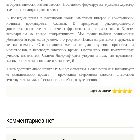
изобретательности, настойчивости. Постепенно формируется мужской характер
в лучших традициях романтизма.
В последнее время в российской школе наметился интерес к христианским
мотивам произведений Сельмы. В программу рекомендованного
дополнительного чтения включены фрагменты из ее рассказов о Христе,
несмотря на их явную апокрифичность. Мы лучше поймем религиозные
убеждения автора, когда узнаем, что родители Нильса отправились в церковь, а
не на ярмарку. Они оставили мальчишке для изучения проповедь и
молитвослов, в переводах советских времен вместо этих книг присутствовал
учебник математики. Сельма Лагерлеф была уверена в том, что правильная
жизнь строится на основе десяти заповедей.
Книга доставит много приятных минут читателям. Более всего мне импонирует
ее скандинавский аромат — прохладная сдержанная северная стилистика
чувствуется на каждой странице волшебного путешествия.
Оценка книги:
Комментариев нет