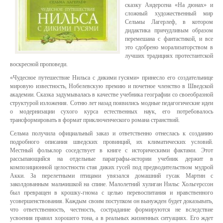
сказку Андерсена «На дюнах» и
сложный художественный мир
Сельмы Лагерлеф, в котором
дидактика причудливым образом
перемешана с фантастикой, и все
это сдобрено морализаторством в
лучших традициях протестантской
воскресной проповеди.
«Чудесное путешествие Нильса с дикими гусями» принесло его создательнице
мировую известность, Нобелевскую премию и почетное членство в Шведской
академии. Сказка задумывалась в качестве учебника географии со своеобразной
структурой изложения. Сотню лет назад появились модные педагогические идеи
о модернизации сухого курса естественных наук, его потребовалось
трансформировать в формат приключенческого романа странствий.
Сельма получила официальный заказ и ответственно отнеслась к созданию
подробного описания шведских провинций, их климатических условий.
Местный фольклор соседствует в книге с историческими фактами. Этот
рассыпающийся на отдельные параграфы-истории учебник держит в
композиционной целостности стая диких гусей под предводительством мудрой
Акки. За перелетными птицами увязался домашний гусак Мартин с
заколдованным мальчишкой на спине. Малолетний хулиган Нильс Хольгерссон
был превращен в крошку-гнома с целью перевоспитания и нравственного
усовершенствования. Каждым своим поступком он вынужден будет доказывать,
что ответственность, честность, сострадание формируются не вследствие
усвоения правил хорошего тона, а в реальных жизненных ситуациях. Его ждет