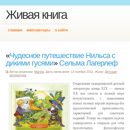
Живая книга
главная
книгоавторы
о сайте
«
Чудесное путешествие Нильса с
дикими гусями
»
Сельма Лагерлеф
Автор рецензии:
Marina
. Дата написания: 13 ноября 2011. Жанр:
Детская
литература
Очарование скандинавской детской
литературы конца XIX — начала
XX мы смогли в полной мере
почувствовать с появлением
новых полных версий перевода без
идеологической причесанности,
характерной для советских
изданий. Только на старших курсах
университета я открыла для себя
трогательную философскую