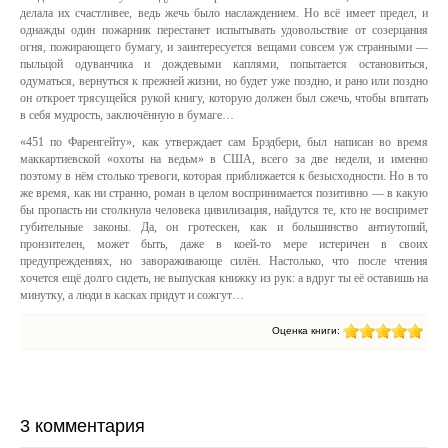
делала их счастливее, ведь жечь было наслаждением. Но всё имеет предел, и
однажды один пожарник перестанет испытывать удовольствие от созерцания
огня, пожирающего бумагу, и заинтересуется вещами совсем уж странными —
пыльцой одуванчика и дождевыми каплями, попытается остановиться,
одуматься, вернуться к прежней жизни, но будет уже поздно, и рано или поздно
он откроет трясущейся рукой книгу, которую должен был сжечь, чтобы впитать
в себя мудрость, заключённую в бумаге…
«451 по Фаренгейту», как утверждает сам Брэдбери, был написан во время
маккартиевской «охоты на ведьм» в США, всего за две недели, и именно
поэтому в нём столько тревоги, которая приближается к безысходности. Но в то
же время, как ни странно, роман в целом воспринимается позитивно — в какую
бы пропасть ни столкнула человека цивилизация, найдутся те, кто не воспримет
губительные законы. Да, он гротескен, как и большинство антиутопий,
пронзителен, может быть, даже в коей-то мере истеричен в своих
предупреждениях, но завораживающе силён. Настолько, что после чтения
хочется ещё долго сидеть, не выпуская книжку из рук: а вдруг ты её оставишь на
минутку, а люди в касках придут и сожгут…
Оценка книги:
3 комментария