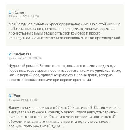
1
| Юлия
12 марта 2011, 13:56
Моя безумная любовь к Бредбери началась именно с этой книги,не
побоюсь этого слова,но книга-шедевр!думаю, многим следует ее
прочесть,тем самым расширить свой кругозор и просто
насладиться всем великолепием описанным в этом произведении!
2
| medynitsa
2 сентября 2011, 20:39
Чудесный роман!!! Читается легко, остается в памяти надолго, и
через некоторое время перечитывается с таким же удовольствием,
как и в первый раз, причем открываются новые грани, которые
остаются незамеченными при первом прочтении.
3
| Ева
15 июля 2014, 15:02
Данную книгу я прочитала в 12 лет. Сейчас мне 13. С этой книгой я
выступала на конкурсе чтецов( 5 минут читала наизусть отрывок),
писала статью в газете. Эта книга меня полностью поглотила. Я
обожаю читать, много книг мною прочитано, но эта занимает
особую «полочку» в моей душе…