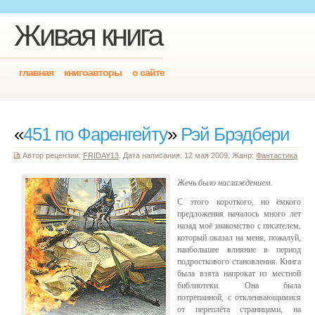
Живая книга
главная
книгоавторы
о сайте
«
451 по Фаренгейту
»
Рэй Брэдбери
Автор рецензии:
FRIDAY13
. Дата написания: 12 мая 2009. Жанр:
Фантастика
Жечь было наслаждением
.
С этого короткого, но ёмкого
предложения началось много лет
назад моё знакомство с писателем,
который оказал на меня, пожалуй,
наибольшее влияние в период
подросткового становления. Книга
была взята напрокат из местной
библиотеки. Она была
потрепанной, с отклеивающимися
от переплёта страницами, на