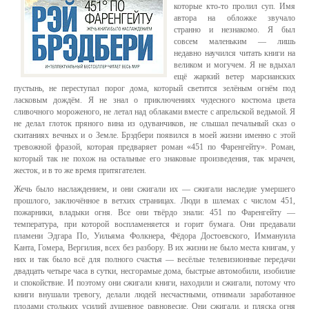
которые кто-то пролил суп. Имя
автора на обложке звучало
странно и незнакомо. Я был
совсем маленьким — лишь
недавно научился читать книги на
великом и могучем. Я не вдыхал
ещё жаркий ветер марсианских
пустынь, не переступал порог дома, который светится зелёным огнём под
ласковым дождём. Я не знал о приключениях чудесного костюма цвета
сливочного мороженого, не летал над облаками вместе с апрельской ведьмой. Я
не делал глоток пряного вина из одуванчиков, не слышал печальный сказ о
скитаниях вечных и о Земле. Брэдбери появился в моей жизни именно с этой
тревожной фразой, которая предваряет роман «451 по Фаренгейту». Роман,
который так не похож на остальные его знаковые произведения, так мрачен,
жесток, и в то же время притягателен.
Жечь было наслаждением, и они сжигали их — сжигали наследие умершего
прошлого, заключённое в ветхих страницах. Люди в шлемах с числом 451,
пожарники, владыки огня. Все они твёрдо знали: 451 по Фаренгейту —
температура, при которой воспламеняется и горит бумага. Они предавали
пламени Эдгара По, Уильяма Фолкнера, Фёдора Достоевского, Иммануила
Канта, Гомера, Вергилия, всех без разбору. В их жизни не было места книгам, у
них и так было всё для полного счастья — весёлые телевизионные передачи
двадцать четыре часа в сутки, несгорамые дома, быстрые автомобили, изобилие
и спокойствие. И поэтому они сжигали книги, находили и сжигали, потому что
книги внушали тревогу, делали людей несчастными, отнимали заработанное
плодами стольких усилий душевное равновесие. Они сжигали, и пляска огня