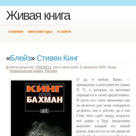
Живая книга
главная
книгоавторы
о сайте
«
Блейз
»
Стивен Кинг
Автор рецензии:
FRIDAY13
. Дата написания: 11 февраля 2009. Жанр:
Криминальная драма
,
Триллер
О да, я люблю Кинга —
принадлежу к категории тех самых
П. Ч., к которым он частенько
обращается в своих предисловиях.
И пусть его стиль написания уже
не является для меня стандартом
де-факто, как в детстве, да и сам
Стив тихо сдаёт ввиду возраста,
всё равно я буду продолжать
покупать каждый его новый
роман, пока кто-то из нас двоих не