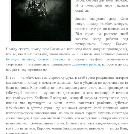
умрёт. Он был для меня Первым.
И в некоторой мере таковым
остаётся.
Значит, выпустил дядя Стив
новую книжку «Блейз», которую,
согласно легенде, он написал аж в
70-х годах, на рассвете своей
карьеры, когда работал под
псевдонимом Ричард Бахман.
Правду сказать, из-под пера Бахмана вышли куда более мощные произведения,
чем те, что Кинг писал под своим именем — в их числе мои любимые романы
Бегущий человек
,
Долгая прогулка
и, пожалуй, апофеоз бахмановского
творчества — изумительное произведение
Дорожные работы
, которое я до сих
пор раз в год перечитываю.
И вот — «Блейз», книга из старого сундука, в своё время расцененная автором
как плохая и потому в печать не попавшая. Как я убедился по прочтении, на то
были причины. Кинг вообще не очень хорошо умеет писать экшн-произведения
(«Бегущий человек» — лучшее его достижение на этом поприще). А история
про слабоумного Клайтона Блейсделла, который задумал преступление века,
именно что претендует на экшн. Автор попытался разбавить действие
флэшбеками в детство героя, где он может оседлать свой любимый конёк
психологического повествования, но это не может скрыть скудную сюжетную
составляющую. Персонаж выписан хорошо, его окружение и общая атмосфера
на высоте, но… сюжета считай что нет. Поэтому я остался в недоумении, к чему
всё это и из-за чего. Впрочем, читать было достаточно интересно — это же Кинг,
в конце концов. :)