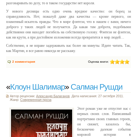
разговаривать по делу, то в таком государстве нет короля.
У нового десницы есть одно очень вредное качество: он борец за
справедливость. Нет, пожалуй даже два качества — кроме первого, он
пламенный искатель правды. Что в мире фэнтези, что в нашем с вами, ничего
доброго у таких людей не получается. Да какая там доброта, подобными
действиями они находят погибель на собственную голову. Фэнтези не фэнтези,
как ни крути, а при достойном изложении всегда превратится в мир людей…
Собственно, я не вправе задерживать вас более ни минуты. Идите читать. Так,
как Мартин, я все равно никогда не расскажу.
2 комментария
Оценка книги:
«
Клоун Шалимар
»
Салман Рушди
Автор рецензии:
Александр Балаганов
. Дата написания: 27 октября 2011.
Жанр:
Современная проза
Этот роман уже не отпустит вас с
первых своих слов. Написанный
портретами своих главных героев,
он свяжет, казалось бы,
бесконечно далекие события
мировой истории в