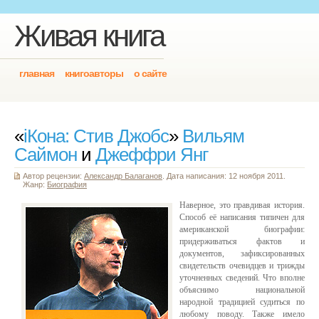
Живая книга
главная
книгоавторы
о сайте
«
iКона: Стив Джобс
»
Вильям
Саймон
и
Джеффри Янг
Автор рецензии:
Александр Балаганов
. Дата написания: 12 ноября 2011.
Жанр:
Биография
Наверное, это правдивая история.
Способ её написания типичен для
американской биографии:
придерживаться фактов и
документов, зафиксированных
свидетельств очевидцев и трижды
уточненных сведений. Что вполне
объяснимо национальной
народной традицией судиться по
любому поводу. Также имело