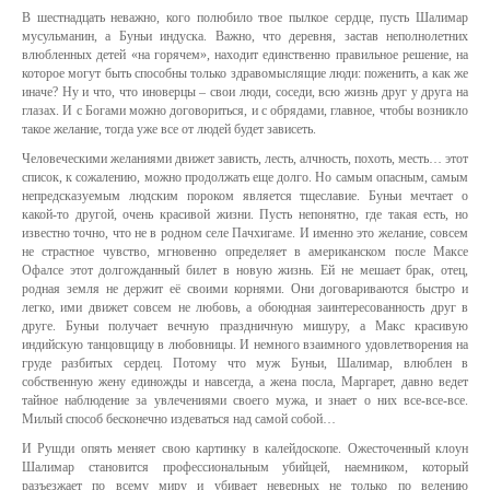
В шестнадцать неважно, кого полюбило твое пылкое сердце, пусть Шалимар
мусульманин, а Буньи индуска. Важно, что деревня, застав неполнолетних
влюбленных детей «на горячем», находит единственно правильное решение, на
которое могут быть способны только здравомыслящие люди: поженить, а как же
иначе? Ну и что, что иноверцы – свои люди, соседи, всю жизнь друг у друга на
глазах. И с Богами можно договориться, и с обрядами, главное, чтобы возникло
такое желание, тогда уже все от людей будет зависеть.
Человеческими желаниями движет зависть, лесть, алчность, похоть, месть… этот
список, к сожалению, можно продолжать еще долго. Но самым опасным, самым
непредсказуемым людским пороком является тщеславие. Буньи мечтает о
какой-то другой, очень красивой жизни. Пусть непонятно, где такая есть, но
известно точно, что не в родном селе Пачхигаме. И именно это желание, совсем
не страстное чувство, мгновенно определяет в американском после Максе
Офалсе этот долгожданный билет в новую жизнь. Ей не мешает брак, отец,
родная земля не держит её своими корнями. Они договариваются быстро и
легко, ими движет совсем не любовь, а обоюдная заинтересованность друг в
друге. Буньи получает вечную праздничную мишуру, а Макс красивую
индийскую танцовщицу в любовницы. И немного взаимного удовлетворения на
груде разбитых сердец. Потому что муж Буньи, Шалимар, влюблен в
собственную жену единожды и навсегда, а жена посла, Маргарет, давно ведет
тайное наблюдение за увлечениями своего мужа, и знает о них все-все-все.
Милый способ бесконечно издеваться над самой собой…
И Рушди опять меняет свою картинку в калейдоскопе. Ожесточенный клоун
Шалимар становится профессиональным убийцей, наемником, который
разъезжает по всему миру и убивает неверных не только по велению