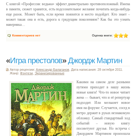
С книгой «Профессия: ведьма» эффект диаметрально противоположный. Имена
в памяти, сюжет хранится, есть подсознательное желание почитать когда-нибудь
еще разок. Может быть, если время появится и место подойдет. Кто знает –
может такая она и есть, дорога к грядущим поколениям? Как бы это узнать
наверняка…
Комментариев нет
Оценка книги:
«
Игра престолов
»
Джордж Мартин
Автор рецензии:
Александр Балаганов
. Дата написания: 28 октября 2011.
Жанр:
Фэнтези
,
Экранизированные
Какими на самом деле разными
путями приходят в нашу жизнь
новые книги! Что-то новое читает
жена — бывает, что и её репертуар
подходит. Или мелькнет новое
имя на форуме. Случается, сосед в
метро держит в руках незнакомую
обложку. Самый стандартный ход
событий – новую книгу
посоветуют друзья. Но встреча с
Джорджем Мартином произошла