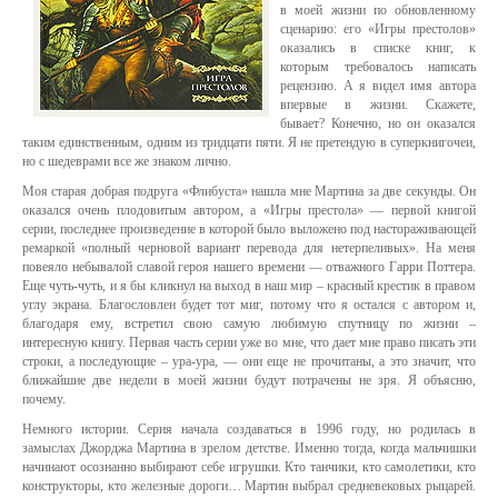
в моей жизни по обновленному
сценарию: его «Игры престолов»
оказались в списке книг, к
которым требовалось написать
рецензию. А я видел имя автора
впервые в жизни. Скажете,
бывает? Конечно, но он оказался
таким единственным, одним из тридцати пяти. Я не претендую в суперкнигочеи,
но с шедеврами все же знаком лично.
Моя старая добрая подруга «Флибуста» нашла мне Мартина за две секунды. Он
оказался очень плодовитым автором, а «Игры престола» — первой книгой
серии, последнее произведение в которой было выложено под настораживающей
ремаркой «полный черновой вариант перевода для нетерпеливых». На меня
повеяло небывалой славой героя нашего времени — отважного Гарри Поттера.
Еще чуть-чуть, и я бы кликнул на выход в наш мир – красный крестик в правом
углу экрана. Благословлен будет тот миг, потому что я остался с автором и,
благодаря ему, встретил свою самую любимую спутницу по жизни –
интересную книгу. Первая часть серии уже во мне, что дает мне право писать эти
строки, а последующие – ура-ура, — они еще не прочитаны, а это значит, что
ближайшие две недели в моей жизни будут потрачены не зря. Я объясню,
почему.
Немного истории. Серия начала создаваться в 1996 году, но родилась в
замыслах Джорджа Мартина в зрелом детстве. Именно тогда, когда мальчишки
начинают осознанно выбирают себе игрушки. Кто танчики, кто самолетики, кто
конструкторы, кто железные дороги… Мартин выбрал средневековых рыцарей.