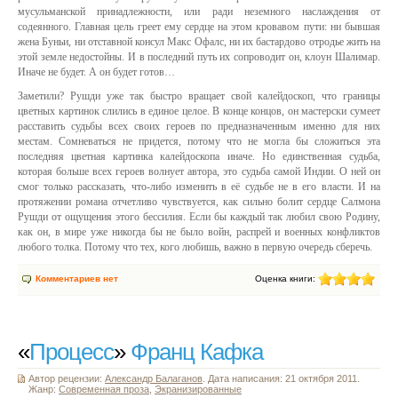
мусульманской принадлежности, или ради неземного наслаждения от
содеянного. Главная цель греет ему сердце на этом кровавом пути: ни бывшая
жена Буньи, ни отставной консул Макс Офалс, ни их бастардово отродье жить на
этой земле недостойны. И в последний путь их сопроводит он, клоун Шалимар.
Иначе не будет. А он будет готов…
Заметили? Рушди уже так быстро вращает свой калейдоскоп, что границы
цветных картинок слились в единое целое. В конце концов, он мастерски сумеет
расставить судьбы всех своих героев по предназначенным именно для них
местам. Сомневаться не придется, потому что не могла бы сложиться эта
последняя цветная картинка калейдоскопа иначе. Но единственная судьба,
которая больше всех героев волнует автора, это судьба самой Индии. О ней он
смог только рассказать, что-либо изменить в её судьбе не в его власти. И на
протяжении романа отчетливо чувствуется, как сильно болит сердце Салмона
Рушди от ощущения этого бессилия. Если бы каждый так любил свою Родину,
как он, в мире уже никогда бы не было войн, распрей и военных конфликтов
любого толка. Потому что тех, кого любишь, важно в первую очередь сберечь.
Комментариев нет
Оценка книги:
«
Процесс
»
Франц Кафка
Автор рецензии:
Александр Балаганов
. Дата написания: 21 октября 2011.
Жанр:
Современная проза
,
Экранизированные