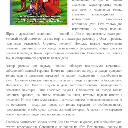
значения, характеристика едина
для всех и отличается только
степенью кровожадности и
количеством уморённых
безвинных душ. Есть только два
исключения из этого правила:
Шрек с дражайшей половиной – Фионой, и Лён с королевством вампиров.
Зеленый герой знаменит на весь мир, а о вампирах разговор у Ольги Громыко
получился отдельный. Странно, почему? Похоже, налицо человеческие
суеверия, причины которых зиждятся на прочном фундаменте, общем для всех
времен и народов. Какая поразительная сплоченность! Разобраться бы, почему
так, и употребить сей рецепт на благое дело…
Автор романа про ведьму, похоже, обладает некоторыми качествами
собственной главной героини. Ничто не принимает на веру, а правде доверяет,
только если та разложена перед ней по частям, исследована и испробована на
вкус. Хорошие качества, они помогли автору создать героиню, побеждающую
Вселенское Зло. Вольхе Редной в деле восторжествования справедливости
помогают вампиры. Они классные пацаны. Отличаются от людей только
наличием крыльев, со спины похожих на плащ, который надели вместе с
вешалкой. И, еще длинными клыками, которые совсем не мешают целоваться. А
во остальном – люди как люди, вот только страдают от необоснованного
представления о себе среди других жителей Белории. А может, и не страдают
вовсе – привыкли ведь уже, за столько то веков.
Главного вампирьего короля зовут Лён. Он строен и красив, как любой блондин
сухого телосложения. Совершенно не похож на «Его Величество», совсем не