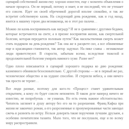
сценарий собственной жизни ему хорошо известен, еще с момента объявления о
начале процесса. Он не первый, потому и знает, и не последний, что не утешает
его совсем. Идет он своей обреченной дорогой вполне спокойно, и так же
встретит собственную казнь. На следующий день рождения, как и год назад,
явятся к нашему герою два незнакомца, но в этот раз палачи…
Можно ли казнь воспринимать как награду? И не в сравнении с другими бедами,
которые встречаются на свете, а в призме восприятия жизни, как смертельной
болезни, которая передается половым путем? Как насильственная смерть может
стать подарком на день рождения? Так она же в расцвете сил, а все обвиненные
еще и красавцами становятся, так автор задумал. На пике славы – незнакомые
люди приветствуют. В старости, забытым всеми, вследствие тяжелой и
продолжительной болезни умирать намного хуже. Разве нет?
Одно плохо вписывается в сценарий хорошего подарка ко дню рождения:
казненного обвинили безосновательно. С другой стороны — не в первый же раз,
человеческое общество и на худшее способно. И стерпели небеса, а они ничего
так просто не терпят…
Все люди разные, поэтому для кого-то «Процесс» станет удивительным
открытием, а кому–то будет совсем непонятен. В таком деле наперед ничего не
известно, не попробуешь – не узнаешь. Но есть очень важное обстоятельство.
Читатель заглянет в душу автору без его на то разрешения. Франц Кафка при
жизни не закончил роман, а его разрозненные и пронумерованные части завещал
сжечь и развеять по ветру. Нельзя доверять такие поручения лучшим друзьям, а
особенно почитателям таланта. Мало того, что не послушали, еще и по всему
миру распространили.