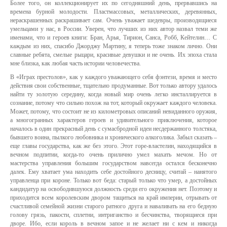
Более того, он коллекционирует их по сегодняшний день, прервавшись на
времена бурной молодости. Пластмассовых, металлических, деревянных,
нераскрашенных раскрашивает сам. Очень уважает шедевры, производящиеся
умельцами у нас, в России. Уверен, что лучших из них автор назвал теми же
именами, что и героев книги: Бран, Арья, Тирион, Санса, Робб, Кейтелин… С
каждым из них, спасибо Джорджу Мартину, я теперь тоже знаком лично. Они
славные ребята, смелые рыцари, красивые девушки и не очень. Их эпоха стала
мне близка, как любая часть истории человечества.
В «Играх престолов», как у каждого уважающего себя фэнтези, время и место
действия свои собственные, тщательно продуманные. Вот только автору удалось
найти ту золотую середину, когда новый мир очень легко инсталлируется в
сознание, потому что сильно похож на тот, который окружает каждого человека.
Может, потому, что состоит не из километровых описаний невиданного оружия,
а многогранных характеров героев и удивительного приключения, которое
началось в один прекрасный день с сумасбродной идеи несдержанного толстяка,
бывшего воина, пылкого любовника и хронического алкоголика. Забыл сказать –
еще главы государства, как же без этого. Этот горе-властелин, находящийся в
вечном подпитии, когда-то очень прилично умел махать мечом. Но от
мастерства управления большим государством навсегда остался бесконечно
далек. Ему хватает ума находить себе достойного десницу, считай – нанятого
управленца при короне. Только вот беда: старый только что умер, а достойных
кандидатур на освободившуюся должность среди его окружения нет. Поэтому и
приходится всем королевским двором тащиться на край империи, отрывать от
счастливой семейной жизни старого ратного друга и наваливать на его бедную
голову грязь, пакости, сплетни, интриганство и бесчинства, творящиеся при
дворе. Ибо, если король в вечном запое и не желает ни с кем и никогда