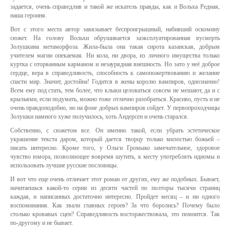
задается, очень справедлив и такой же искатель правды, как и Вольха Редная,
наша героиня.
Вот с этого места автор завязывает беспроигрышный, набивший оскомину
сюжет. На голову Вольхи обрушивается заэксплуатированная вусмерть
Золушкина метаморфоза. Жила-была она такая сирота казанская, добрым
учителем магии опекаемая. Ни кола, ни двора, из личного имущества только
куртка с оторванным карманом и незаурядная внешность. Но зато у неё доброе
сердце, вера в справедливость, способность к самопожертвованию и желание
спасти мир. Значит, достойна! Годится в жены королю вампиров, однозначно!
Всем ему под стать, тем более, что клыки целоваться совсем не мешают, да и с
крыльями, если подумать, можно тоже отлично разобраться. Красиво, пусть и не
очень правдоподобно, но на фоне добрых вампиров сойдет. У первопроходчицы
Золушки намного хуже получилось, хоть Андерсен и очень старался.
Собственно, с сюжетом все. Он именно такой, если убрать эстетическое
украшение текста даром, который дается творцу только милостью божьей –
писать интересно. Кроме того, у Ольги Громыко замечательное, здоровое
чувство юмора, позволяющее вовремя шутить, к месту употреблять идиомы и
использовать лучшие русские пословицы.
И вот что еще очень отличает этот роман от других, ему же подобных. Бывает,
начитаешься какой-то серии из десяти частей по полторы тысячи страниц
каждая, и написанных достаточно интересно. Пройдет месяц – и ни одного
воспоминания. Как звали главных героев? За что боролись? Почему было
столько кровавых сцен? Справедливость восторжествовала, это помнится. Так
по-другому и не бывает.