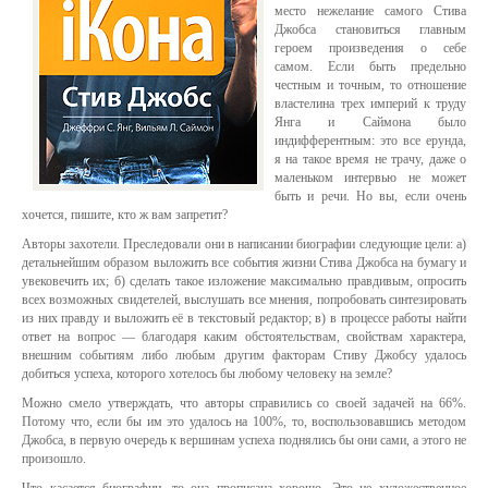
место нежелание самого Стива
Джобса становиться главным
героем произведения о себе
самом. Если быть предельно
честным и точным, то отношение
властелина трех империй к труду
Янга и Саймона было
индифферентным: это все ерунда,
я на такое время не трачу, даже о
маленьком интервью не может
быть и речи. Но вы, если очень
хочется, пишите, кто ж вам запретит?
Авторы захотели. Преследовали они в написании биографии следующие цели: а)
детальнейшим образом выложить все события жизни Стива Джобса на бумагу и
увековечить их; б) сделать такое изложение максимально правдивым, опросить
всех возможных свидетелей, выслушать все мнения, попробовать синтезировать
из них правду и выложить её в текстовый редактор; в) в процессе работы найти
ответ на вопрос — благодаря каким обстоятельствам, свойствам характера,
внешним событиям либо любым другим факторам Стиву Джобсу удалось
добиться успеха, которого хотелось бы любому человеку на земле?
Можно смело утверждать, что авторы справились со своей задачей на 66%.
Потому что, если бы им это удалось на 100%, то, воспользовавшись методом
Джобса, в первую очередь к вершинам успеха поднялись бы они сами, а этого не
произошло.