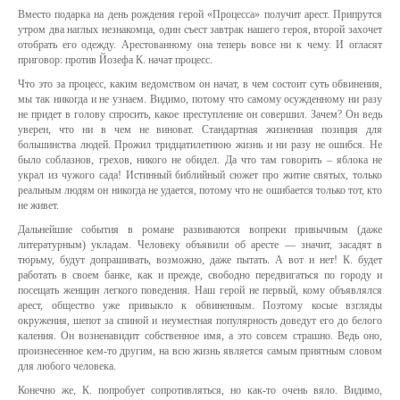
Вместо подарка на день рождения герой «Процесса» получит арест. Припрутся
утром два наглых незнакомца, один съест завтрак нашего героя, второй захочет
отобрать его одежду. Арестованному она теперь вовсе ни к чему. И огласят
приговор: против Йозефа К. начат процесс.
Что это за процесс, каким ведомством он начат, в чем состоит суть обвинения,
мы так никогда и не узнаем. Видимо, потому что самому осужденному ни разу
не придет в голову спросить, какое преступление он совершил. Зачем? Он ведь
уверен, что ни в чем не виноват. Стандартная жизненная позиция для
большинства людей. Прожил тридцатилетнюю жизнь и ни разу не ошибся. Не
было соблазнов, грехов, никого не обидел. Да что там говорить – яблока не
украл из чужого сада! Истинный библийный сюжет про житие святых, только
реальным людям он никогда не удается, потому что не ошибается только тот, кто
не живет.
Дальнейшие события в романе развиваются вопреки привычным (даже
литературным) укладам. Человеку объявили об аресте — значит, засадят в
тюрьму, будут допрашивать, возможно, даже пытать. А вот и нет! К. будет
работать в своем банке, как и прежде, свободно передвигаться по городу и
посещать женщин легкого поведения. Наш герой не первый, кому объявлялся
арест, общество уже привыкло к обвиненным. Поэтому косые взгляды
окружения, шепот за спиной и неуместная популярность доведут его до белого
каления. Он возненавидит собственное имя, а это совсем страшно. Ведь оно,
произнесенное кем-то другим, на всю жизнь является самым приятным словом
для любого человека.
Конечно же, К. попробует сопротивляться, но как-то очень вяло. Видимо,