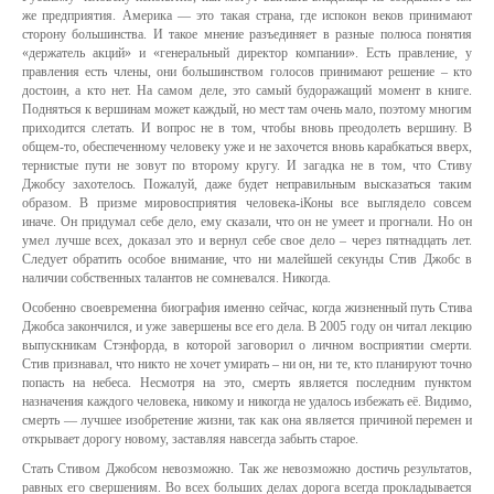
же предприятия. Америка — это такая страна, где испокон веков принимают
сторону большинства. И такое мнение разъединяет в разные полюса понятия
«держатель акций» и «генеральный директор компании». Есть правление, у
правления есть члены, они большинством голосов принимают решение – кто
достоин, а кто нет. На самом деле, это самый будоражащий момент в книге.
Подняться к вершинам может каждый, но мест там очень мало, поэтому многим
приходится слетать. И вопрос не в том, чтобы вновь преодолеть вершину. В
общем-то, обеспеченному человеку уже и не захочется вновь карабкаться вверх,
тернистые пути не зовут по второму кругу. И загадка не в том, что Стиву
Джобсу захотелось. Пожалуй, даже будет неправильным высказаться таким
образом. В призме мировосприятия человека-iКоны все выглядело совсем
иначе. Он придумал себе дело, ему сказали, что он не умеет и прогнали. Но он
умел лучше всех, доказал это и вернул себе свое дело – через пятнадцать лет.
Следует обратить особое внимание, что ни малейшей секунды Стив Джобс в
наличии собственных талантов не сомневался. Никогда.
Особенно своевременна биография именно сейчас, когда жизненный путь Стива
Джобса закончился, и уже завершены все его дела. В 2005 году он читал лекцию
выпускникам Стэнфорда, в которой заговорил о личном восприятии смерти.
Стив признавал, что никто не хочет умирать – ни он, ни те, кто планируют точно
попасть на небеса. Несмотря на это, смерть является последним пунктом
назначения каждого человека, никому и никогда не удалось избежать её. Видимо,
смерть — лучшее изобретение жизни, так как она является причиной перемен и
открывает дорогу новому, заставляя навсегда забыть старое.
Стать Стивом Джобсом невозможно. Так же невозможно достичь результатов,
равных его свершениям. Во всех больших делах дорога всегда прокладывается