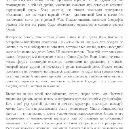
Что касается биографии, то она прописана хорошо. Это не художественное
произведение, в ней нет драйва, увлечения сюжетом или детальных описаний
окружающей среды. Если, конечно, не считать таковыми пространные
объяснения, как выглядят первый «Мак», единственный
Next
и всеми без
исключения сотни раз виденный
iPod
. Тяжело оценить, насколько биография
реальна. Но она все равно будет неодинаково отражаться в сознании разных
людей.
Интересны детали путешествия юного Стива и его друга Дэна Коттке по
бескрайним индийским просторам. Немногие бы из нас рискнули бродить по
колено в пыли в набедренных повязках, остриженные налысо, в немилосердной
жаре и без наличных денег. Зачем? В поисках истины. Пожалуй, этот вояж стал
самым безрассудным поступком в жизни Стива Джобса. Вши, блохи, чесотка и
легкая форма дизентерии оказались цветочками по сравнению с ливнем,
который застал друзей по несчастью в русле высохшей реки. Можно только
представить их отчаяние, но лившаяся сплошным потоком вода грозила смыть
их с лица земли. А они, имея при себе только шлепанцы и набедренные повязки,
пытались зарыться в песок, молились и обещали Господу стать хорошими
людьми, если Он оставит их в живых.
Выполнил ли наш герой свое обещание, судить, скорее всего, нам. Частично
можно это сделать, основываясь на материалах представленной миру биографии.
Есть в ней ряд деталей частного и личного характера, о которых, пожалуй,
можно было бы и не рассказывать всему человечеству. Много общеизвестных
фактов — в частности, о факте усыновления новорожденного Стива, о его
достижениях в компьютерной индустрии или об изгнании из собственной
компании. Вот в этом событии действительно авторы помогли разобраться.
Русскому человеку непонятно, как могут выгнать владельца из созданного им