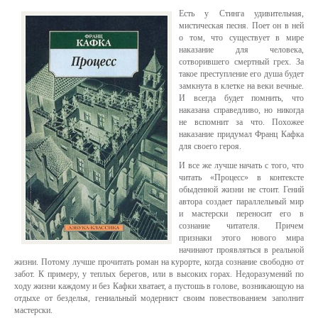
Есть у Стинга удивительная,
мистическая песня. Поет он в ней
о том, что существует в мире
наказание для человека,
сотворившего смертный грех. За
такое преступление его душа будет
замкнута в клетке на веки вечные.
И всегда будет помнить, что
наказана справедливо, но никогда
не вспомнит за что. Похожее
наказание придумал Франц Кафка
для своего героя.
И все же лучше начать с того, что
читать «Процесс» в контексте
обыденной жизни не стоит. Гений
автора создает параллельный мир
и мастерски переносит его в
сознание читателя. Причем
признаки этого нового мира
начинают проявляться в реальной
жизни. Потому лучше прочитать роман на курорте, когда сознание свободно от
забот. К примеру, у теплых берегов, или в высоких горах. Недоразумений по
ходу жизни каждому и без Кафки хватает, а пустошь в голове, возникающую на
отдыхе от безделья, гениальный модернист своим повествованием заполнит
мастерски.