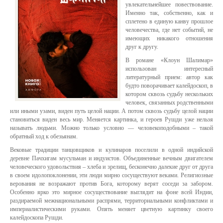
увлекательнейшее повествование.
Именно так, собственно, как и
сплетено в единую канву прошлое
человечества, где нет событий, не
имеющих никакого отношения
друг к другу.
В романе «Клоун Шалимар»
использован интересный
литературный прием: автор как
будто поворачивает калейдоскоп, в
котором сквозь судьбу нескольких
человек, связанных родственными
или иными узами, виден путь целой нации. А потом сквозь судьбу целой нации
становиться виден весь мир. Меняется картинка, и героев Рушди уже нельзя
называть людьми. Можно только условно — человекоподобными – такой
обратный ход к обезьянам.
Вековые традиции танцовщиков и кулинаров поселили в одной индийской
деревне Пачхигам мусульман и индуистов. Объединенные вечным двигателем
человеческого удовольствия – хлеба и зрелищ, бесконечно далекие друг от друга
в своем идолопоклонении, эти люди мирно сосуществуют веками. Религиозные
верования не возражают против Бога, которому верят соседи за забором.
Особенно ярко это мирное сосуществование выглядит на фоне всей Индии,
раздираемой межнациональными распрями, территориальными конфликтами и
империалистическими руками. Опять меняет цветную картинку своего
калейдоскопа Рушди.