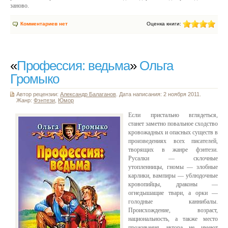
заново.
Комментариев нет
Оценка книги:
«
Профессия: ведьма
»
Ольга
Громыко
Автор рецензии:
Александр Балаганов
. Дата написания: 2 ноября 2011.
Жанр:
Фэнтези
,
Юмор
Если пристально вглядеться,
станет заметно повальное сходство
кровожадных и опасных существ в
произведениях всех писателей,
творящих в жанре фэнтези.
Русалки — склочные
утопленницы, гномы — злобные
карлики, вампиры — ублюдочные
кровопийцы, драконы —
огнедышащие твари, а орки —
голодные каннибалы.
Происхождение, возраст,
национальность, а также место
проживания автора не имеют